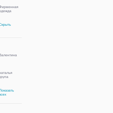
Фирменная
одежда
детская и
взрослая
Скрыть
Валентина
наталья
крупа
Показать
всех