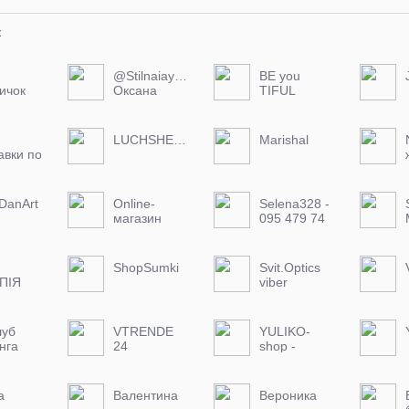
к
@Stilnaiayodejda
BE you
ичок
Оксана
TIFUL
-обнова
ежедневно-
Леся
LUCHSHEE_VAM
Marishal
авки по
 миру.
ресенье
дно
DanArt
Online-
Selena328 -
магазин
095 479 74
женской
74
одежды 42 с
МегаМаркет
62 размер
Обуви И
ShopSumki
Svit.Optics
Сумок
ПІЯ
viber
0993464320
луб
VTRENDE
YULIKO-
нга
24
shop -
Прямой
Поставщик
а
Валентина
Вероника