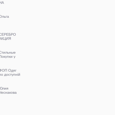
НА
ПОСТОЯННОЙ
ОСНОВЕ
Ольга
СЕРЕБРО
АКЦИЯ
ЮРИЙ
Стильные
Покупки у
Татьяны
ФОП Одяг
по доступній
ціні
Юлия
Чеснакова