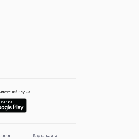
риложений Клубка
еборн
Карта сайта