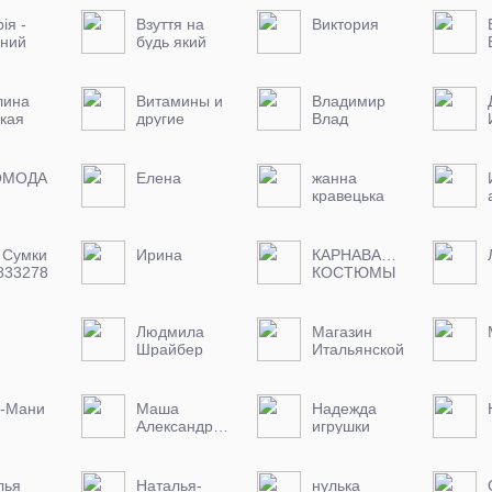
ія -
Взуття на
Виктория
ьний
будь який
 якісне
смак
взуття!!!https://
Вікторія
951334210
лина
Витамины и
Владимир
ВАЙБЕР
кая
другие
Влад
товары из
США
ОМОДА
Елена
жанна
кравецька
 Сумки
Ирина
КАРНАВАЛЬНЫЕ
833278
КОСТЮМЫ
детская
одежда
Людмила
Магазин
Шрайбер
Итальянской
обуви
Italiano.Brands
-Мани
Маша
Надежда
Александровна
игрушки
лья
Наталья-
нулька