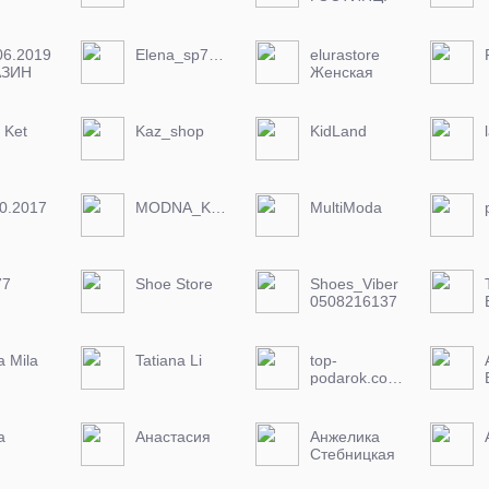
06.2019
Elena_sp7777
elurastore
АЗИН
Женская
РЫТ
одежда
 Ket
Kaz_shop
KidLand
0.2017
MODNA_KRALYA_
MultiModa
77
Shoe Store
Shoes_Viber
0508216137
НАЛОЖКА
ЕСТЬ
a Mila
Tatiana Li
top-
podarok.com.ua
а
Анастасия
Анжелика
Стебницкая