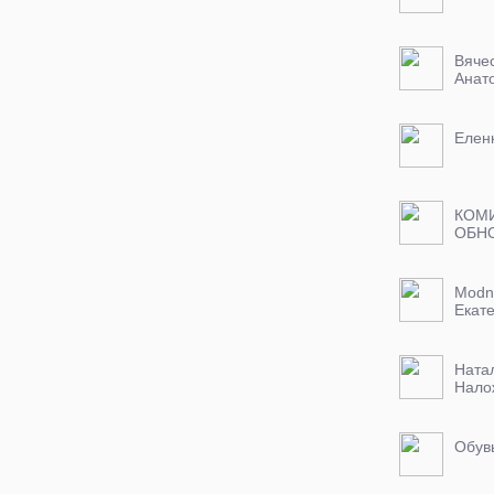
Вяче
Анат
Елен
КОМ
Мodn
Екат
Натал
Нало
нет