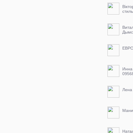
Віктор
стил
одяг,
Вита
Дымс
ЕВР
Инна
0956
viber
Лена
Мани
Ната