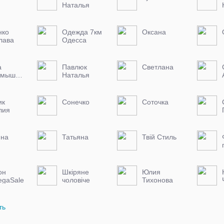
Наталья
нко
Одежда 7км
Оксана
лава
Одесса
а
Павлюк
Светлана
Тактамышева
Наталья
ик
Сонечко
Соточка
лия
яна
Татьяна
Твій Стиль
он
Шкіряне
Юлия
egaSale
чоловіче
Тихонова
взуття.
ть