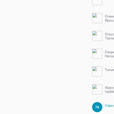
Огие
Ярос
Ольг
Скор
Ната
Тать
Херс
VipM
Скры
76