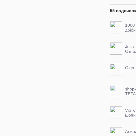
55 подписо
1000
дрібн
Julia.
Отпр
всему
Воск
выхо
Olga 
shop-
ТЕРА
Vip к
шопи
Natali
Алин