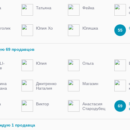
а
Татьяна
Фейка
голик
Юлия Хо
Юляшка
55
ую 69 продавцов
LI-
Юлия
Ольга
е
ТЯ, та
Г
чина
Дмитренко
Магазин
лана
Наталия
а
Виктор
Анастасия
69
Стародубец
ендую 1 продавца