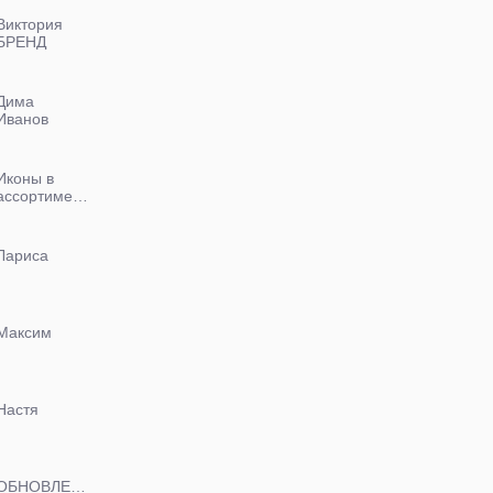
Виктория
БРЕНД
СТОК
Дима
Иванов
0988832523
Иконы в
ассортименте
Лариса
Максим
Настя
ОБНОВЛЕНИЯ