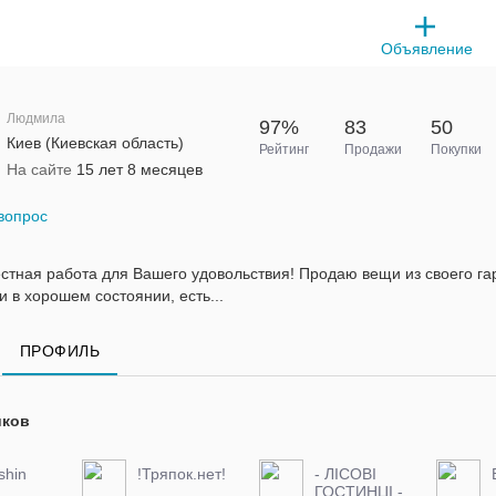
Объявление
Людмила
97%
83
50
Киев (Киевская область)
Рейтинг
Продажи
Покупки
На сайте
15 лет 8 месяцев
вопрос
естная работа для Вашего удовольствия! Продаю вещи из своего га
 в хорошем состоянии, есть...
ПРОФИЛЬ
иков
shin
!Тряпок.нет!
- ЛІСОВІ
ГОСТИНЦІ -