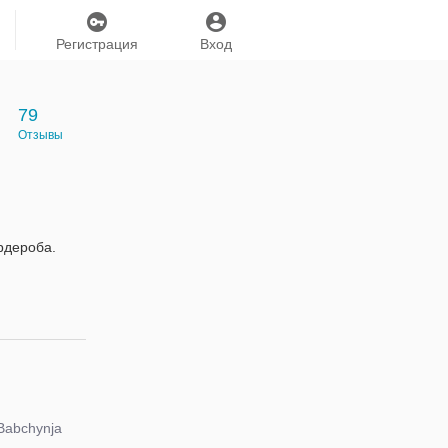
Регистрация
Вход
79
Отзывы
рдероба.
Babchynja