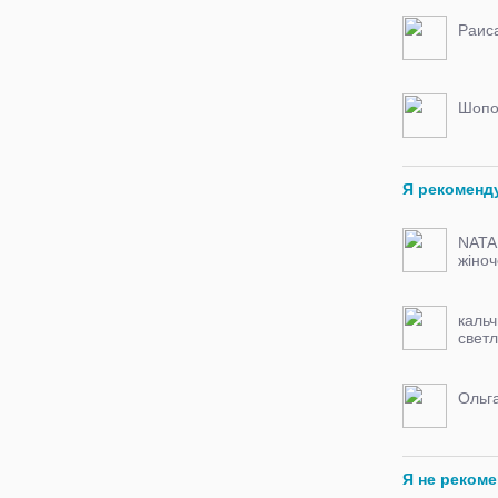
Раис
Шопо
Я рекоменд
NATA
жіноч
ВЗУТ
ОДЯ
каль
свет
Ольг
Я не реком