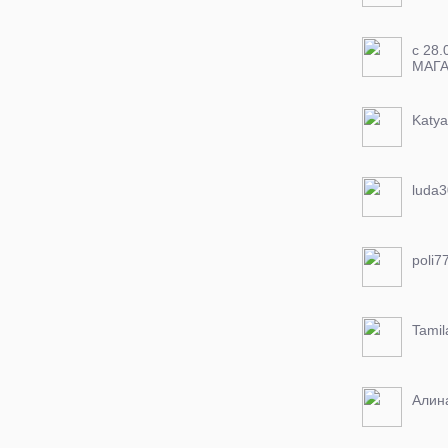
c 28.
МАГ
ЗАК
Katya
luda3
poli7
Tamil
Алин