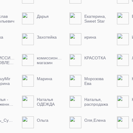
слав
Дарья
Екатерина,
ольевич
Sweet Star
ка
Захотейка
ирина
ИССИОНКА,
комиссионый
КРАСОТКА
ОБНОВЛЕНИЕ
магазин
uyМir
Марина
Морозова
ерина
Ева
ья -
Наталья
Наталья,
женного
ОДЕЖДА
распродажа
-20
процентов
на весь
Обувь_Сумки_Парфюмерия
Ольга
Оля,Елена
товар