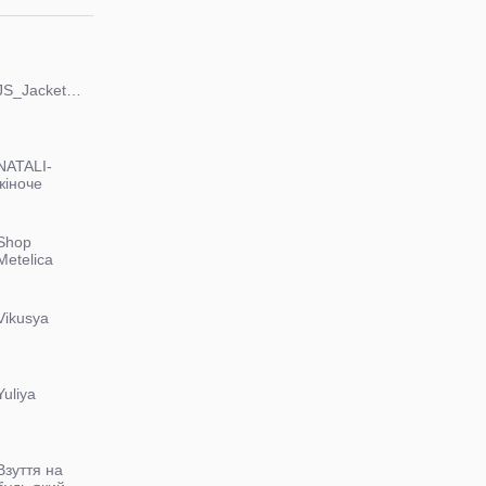
JS_JacketShoes
NATALI-
жіноче
ВЗУТТЯ, та
ОДЯГ
Shop
Metelica
Vikusya
Yuliya
Взуття на