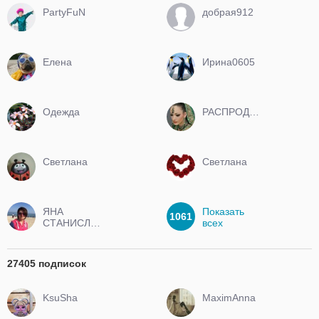
PartyFuN
добрая912
Елена
Ирина0605
Одежда
РАСПРОДАЖА
Светлана
Светлана
ЯНА
Показать
1061
СТАНИСЛАВОВНА
всех
27405 подписок
KsuSha
MaximAnna