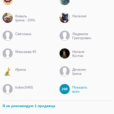
Коваль
Наталия
Ірина: -20%
на б/в
потребуючим
і католикам
Светлана
Людмила
Григорович
Максаева Ю
Наталя
Костик
Ирина
Дяченко
Ірина
Володимирівна
kobec5465
Показать
298
всех
Я не рекомендую 1 продавца