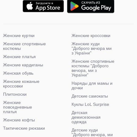
Женские куртки
Женские кроссовки
Женские спортивные
Женские худи
костюмы
"Доброго вечора ми
з України"
Женские платья
Женские спортивные
Женские кардиганы
костюмы "Доброго
вечора, ми з
Женская обувь
України"
Женские кожаные
Наряды для мамы и
кроссовки
дочки
Плитоноски
Детские самокаты
Женские
Куклы LoL Surprise
повседневные
платья
Детская
демисезонная
Женские кофты
одежда
Тактические рюкзаки
Детские худи
"Доброго вечора, ми