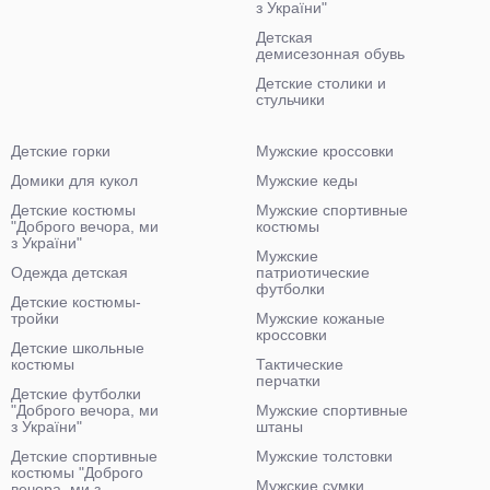
з України"
Детская
демисезонная обувь
Детские столики и
стульчики
Детские горки
Мужские кроссовки
Домики для кукол
Мужские кеды
Детские костюмы
Мужские спортивные
"Доброго вечора, ми
костюмы
з України"
Мужские
Одежда детская
патриотические
футболки
Детские костюмы-
тройки
Мужские кожаные
кроссовки
Детские школьные
костюмы
Тактические
перчатки
Детские футболки
"Доброго вечора, ми
Мужские спортивные
з України"
штаны
Детские спортивные
Мужские толстовки
костюмы "Доброго
Мужские сумки
вечора, ми з