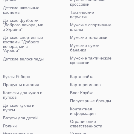
кроссовки
Детские школьные
костюмы
Тактические
перчатки
Детские футболки
"Доброго вечора, ми
Мужские спортивные
з України"
штаны
Детские спортивные
Мужские толстовки
костюмы "Доброго
Мужские сумки
вечора, ми з
бананки
України"
Мужские тактические
Детские велосипеды
кроссовки
Куклы Реборн
Карта сайта
Продукты питания
Карта регионов
Коляски для кукол и
Блог Клубка
пупсов
Популярные бренды
Детские куклы и
Контактная
пупсы
информация
Батуты для детей
Ограничение
Ролики
ответственности
Интерактивные
Условия