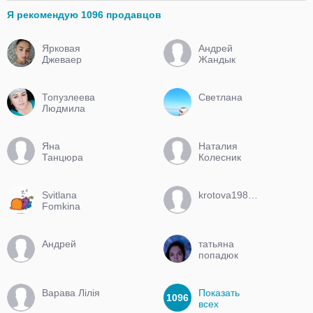
Я рекомендую 1096 продавцов
Ярковая
Андрей
Джеваер
Жандык
Топузлеева
Светлана
Людмила
Яна
Наталия
Танцюра
Колесник
Svitlana
krotova198496
Fomkina
Андрей
татьяна
попадюк
Варава Лілія
Показать
1096
всех