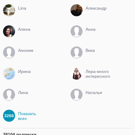
Lina
Александр
Алена
Анна
Аноним
Вика
Ирина
Лера-много
интересного
Лина
Наталья
Показать
3268
всех
38104 подписки