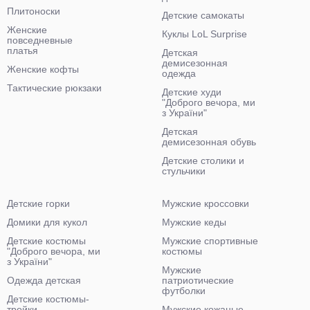
Плитоноски
Детские самокаты
Женские
Куклы LoL Surprise
повседневные
платья
Детская
демисезонная
Женские кофты
одежда
Тактические рюкзаки
Детские худи
"Доброго вечора, ми
з України"
Детская
демисезонная обувь
Детские столики и
стульчики
Детские горки
Мужские кроссовки
Домики для кукол
Мужские кеды
Детские костюмы
Мужские спортивные
"Доброго вечора, ми
костюмы
з України"
Мужские
Одежда детская
патриотические
футболки
Детские костюмы-
тройки
Мужские кожаные