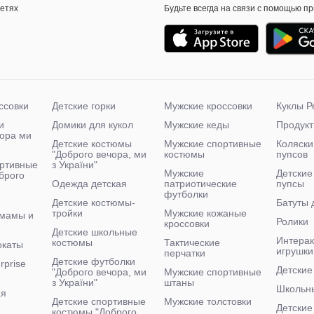
сетях
Будьте всегда на связи с помощью п
ссовки
Детские горки
Мужские кроссовки
Куклы Р
и
Домики для кукол
Мужские кеды
Продукт
чора ми
Детские костюмы
Мужские спортивные
Коляски
"Доброго вечора, ми
костюмы
пупсов
ртивные
з України"
Мужские
Детские
брого
Одежда детская
патриотические
пупсы
футболки
Детские костюмы-
Батуты 
тройки
Мужские кожаные
 мамы и
Ролики
кроссовки
Детские школьные
Интера
костюмы
Тактические
окаты
игрушки
перчатки
Детские футболки
rprise
Детские
"Доброго вечора, ми
Мужские спортивные
з України"
штаны
Школьн
ая
Детские спортивные
Мужские толстовки
Детские
костюмы "Доброго