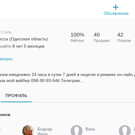
Объявление
й Стиль
100%
40
42
сса (Одесская область)
Рейтинг
Продажи
Покупки
 сайте
8 лет 5 месяцев
вопрос
зов ежедневно 24 часа в сутки 7 дней в неделю в режиме он-лайн
аза мой вайбер 098-90-93-546 Телеграм...
ПРОФИЛЬ
чиков
с
Боднар
Вика
Инна