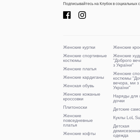
Подписывайтесь на Клубок в социальных 
Женские куртки
Женские кро
Женские спортивные
Женские худ
костюмы
"Доброго ве
з України"
Женские платья
Женские спо
Женские кардиганы
костюмы "До
вечора, ми з
Женская обувь
України"
Женские кожаные
Наряды для
кроссовки
дочки
Плитоноски
Детские сам
Женские
Куклы LoL Su
повседневные
платья
Детская
демисезонн
Женские кофты
одежда