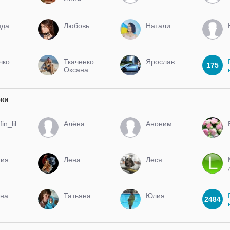
нда
Любовь
Натали
чко
Ткаченко
Ярослав
175
Оксана
Сергеевна
ски
in_lil
Алёна
Аноним
ния
Лена
Леся
на
Татьяна
Юлия
2484