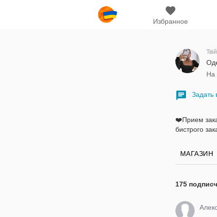
Избранное
Тві
Оде
На
Задать 
❤️Прием зака
бистрого зак
МАГАЗИН
175 подпис
Алек