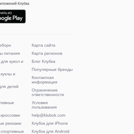
риложений Клубка
еборн
Карта сайта
ы питания
Карта регионов
 для кукол и
Блог Клубка
Популярные бренды
 куклы и
Контактная
информация
для детей
Ограничение
ответственности
ктивные
Условия
пользования
 кроссовки
help@klubok.com
ые рюкзаки
Клубок для iPhone
 спортивные
Клубок для Android