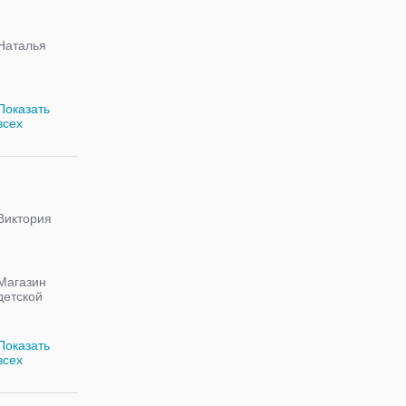
Наталья
Показать
всех
Виктория
Магазин
детской
обуви
lapatusi.com.ua
Показать
всех