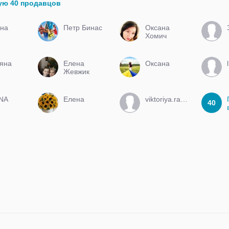
ую 40 продавцов
на
Петр Бинас
Оксана
Хомич
яна
Елена
Оксана
Жевжик
ANA
Елена
viktoriya.ray89
40