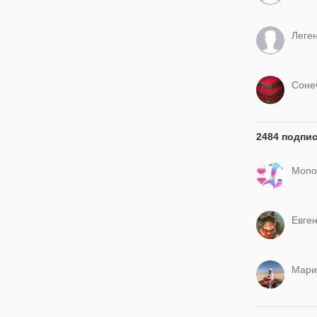
Леге
Соне
2484 подпи
Monof
Евге
Мари