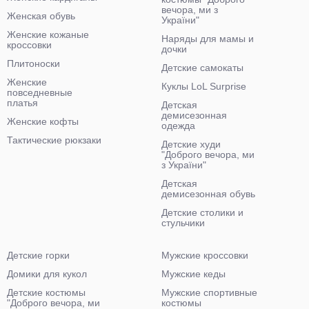
вечора, ми з
Женская обувь
України"
Женские кожаные
Наряды для мамы и
кроссовки
дочки
Плитоноски
Детские самокаты
Женские
Куклы LoL Surprise
повседневные
платья
Детская
демисезонная
Женские кофты
одежда
Тактические рюкзаки
Детские худи
"Доброго вечора, ми
з України"
Детская
демисезонная обувь
Детские столики и
стульчики
Детские горки
Мужские кроссовки
Домики для кукол
Мужские кеды
Детские костюмы
Мужские спортивные
"Доброго вечора, ми
костюмы