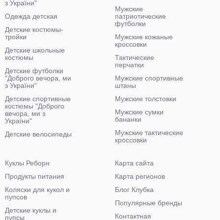
з України"
Мужские
Одежда детская
патриотические
футболки
Детские костюмы-
тройки
Мужские кожаные
кроссовки
Детские школьные
костюмы
Тактические
перчатки
Детские футболки
"Доброго вечора, ми
Мужские спортивные
з України"
штаны
Детские спортивные
Мужские толстовки
костюмы "Доброго
Мужские сумки
вечора, ми з
бананки
України"
Мужские тактические
Детские велосипеды
кроссовки
Куклы Реборн
Карта сайта
Продукты питания
Карта регионов
Коляски для кукол и
Блог Клубка
пупсов
Популярные бренды
Детские куклы и
Контактная
пупсы