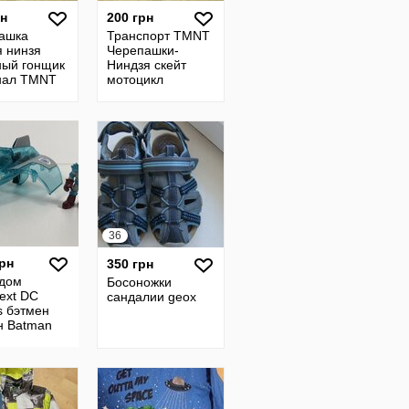
рн
200 грн
ашка
Транспорт TMNT
я нинзя
Черепашки-
ный гонщик
Ниндзя скейт
нал TMNT
мотоцикл
оригинал
36
грн
350 грн
 дом
Босоножки
ext DC
сандалии geox
s бэтмен
н Batman
-Price