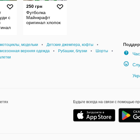
250 грн
т
Футболка
уди с
Майнкрафт
м
оригинал хлопок
гинал
Поддер
мотоциклы, модельки
•
Детские джемпера, кофты
•
исезонная верхняя одежда
•
Рубашки, блузки
•
Шорты
•
Час
алетки
Слу
Укр
сетях
Будьте всегда на связи с помощью п