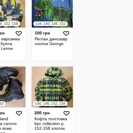
6, 152, 158
134, 140, 146, 152
грн
100 грн
а еврозима
Реглан динозавр
 Хуппа
хлопок George
 Lenne
 42
140, 146, 152, 158
грн
200 грн
land
Кофта толстовка
и сапоги
bpc collection р.
е кожа
152-158 хлопок
нал