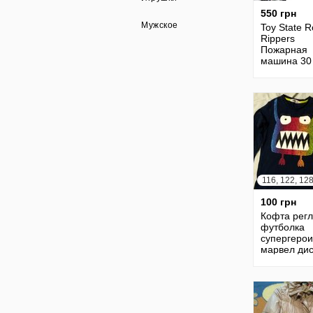
550 грн
Мужское
Toy State 
Rippers
Пожарная
машина 30
116, 122, 12
100 грн
Кофта рег
футболка
супергерои
марвел ди
H&M Нм