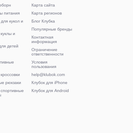
еборн
Карта сайта
ы питания
Карта регионов
 для кукол и
Блог Клубка
Популярные бренды
 куклы и
Контактная
информация
для детей
Ограничение
ответственности
ктивные
Условия
пользования
 кроссовки
help@klubok.com
ые рюкзаки
Клубок для iPhone
 спортивные
Клубок для Android
ы