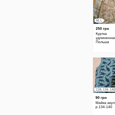
M, L
250 грн
Куртка
удлиненна
Польша
128, 134, 140
90 грн
Майка аку
р.134-140