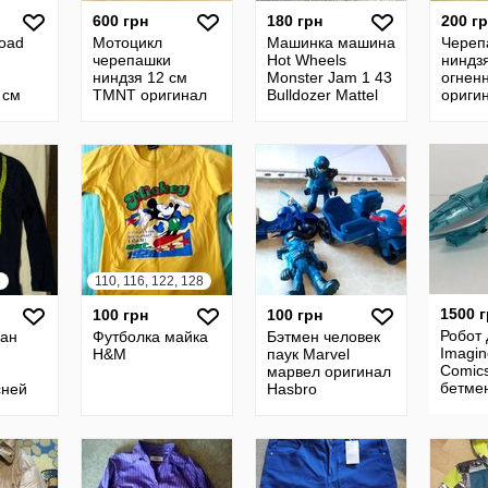
600 грн
180 грн
200 г
Road
Мотоцикл
Машинка машина
Череп
черепашки
Hot Wheels
ниндз
ниндзя 12 см
Monster Jam 1 43
огнен
 см
TMNT оригинал
Bulldozer Mаttel
ориги
Сша
8
110, 116, 122, 128
1500 
100 грн
100 грн
Робот
лан
Футболка майка
Бэтмен человек
Imagin
H&M
паук Marvel
Comic
марвел оригинал
бетме
сней
Hasbro
Fisher