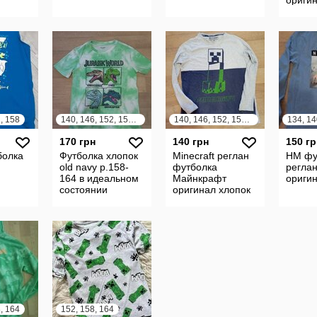
, 158
140, 146, 152, 158, 164
140, 146, 152, 158, 164
170 грн
140 грн
150 гр
болка
Футболка хлопок
Minecraft реглан
HM фу
old navy р.158-
футболка
реглан
164 в идеальном
Майнкрафт
ориги
состоянии
оригинал хлопок
, 164
152, 158, 164