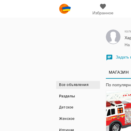
Избранное
кал
Хар
На
Задать 
МАГАЗИН
По популяр
Все объявления
Разделы
Детское
Женское
Игрушки