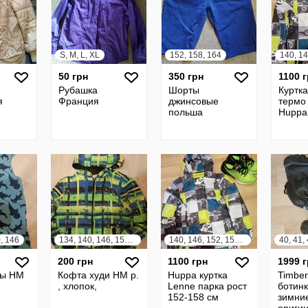
S, M, L, XL
152, 158, 164
140, 14
50 грн
350 грн
1100 
Рубашка
Шорты
Куртк
я
Франция
джинсовые
термо
польша
Huppa
, 146
134, 140, 146, 152, 158
140, 146, 152, 158, 164
40, 41,
200 грн
1100 грн
1999 
лы HM
Кофта худи HM р.
Huppa куртка
Timber
, хлопок,
Lenne парка рост
ботинк
152-158 см
зимни
ориги