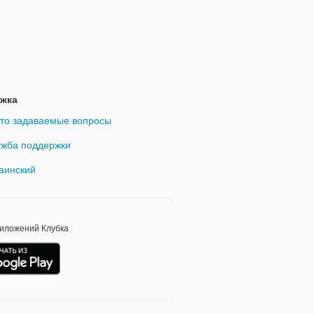
жка
то задаваемые вопросы
жба поддержки
аинский
риложений Клубка