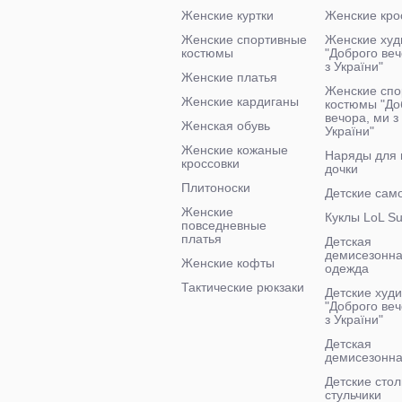
Женские куртки
Женские кро
Женские спортивные
Женские худ
костюмы
"Доброго ве
з України"
Женские платья
Женские спо
Женские кардиганы
костюмы "До
вечора, ми з
Женская обувь
України"
Женские кожаные
Наряды для
кроссовки
дочки
Плитоноски
Детские сам
Женские
Куклы LoL Su
повседневные
платья
Детская
демисезонн
Женские кофты
одежда
Тактические рюкзаки
Детские худи
"Доброго веч
з України"
Детская
демисезонна
Детские стол
стульчики