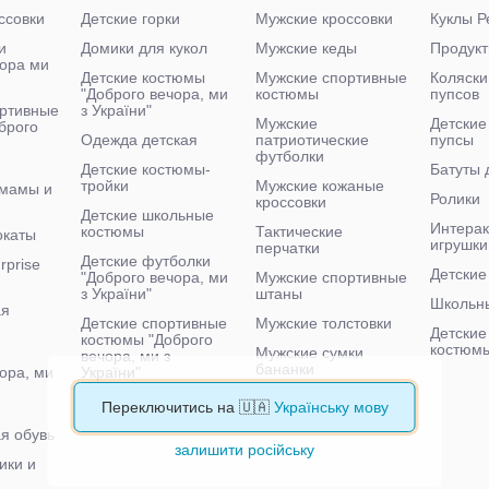
ссовки
Детские горки
Мужские кроссовки
Куклы Р
и
Домики для кукол
Мужские кеды
Продукт
чора ми
Детские костюмы
Мужские спортивные
Коляски
"Доброго вечора, ми
костюмы
пупсов
ртивные
з України"
Мужские
Детские
брого
Одежда детская
патриотические
пупсы
футболки
Детские костюмы-
Батуты 
тройки
Мужские кожаные
 мамы и
Ролики
кроссовки
Детские школьные
Интера
костюмы
Тактические
окаты
игрушки
перчатки
Детские футболки
rprise
Детские
"Доброго вечора, ми
Мужские спортивные
з України"
штаны
Школьн
ая
Детские спортивные
Мужские толстовки
Детские
костюмы "Доброго
костюм
Мужские сумки
вечора, ми з
бананки
ора, ми
України"
Мужские тактические
Детские велосипеды
Переключитись на 🇺🇦
Українську мову
кроссовки
я обувь
залишити російську
ики и