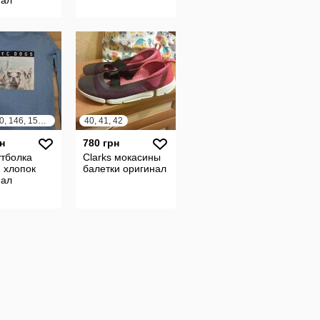
134, 140, 146, 152, 158
40, 41, 42
н
780 грн
тболка
Clarks мокасины
 хлопок
балетки оригинал
нал