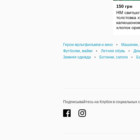
150 грн
HM свитшо
толстовка х
капюшоно
хлопок ори
Герои мультфильмов и кино
•
Машинки, 
Футболки, майки
•
Летняя обувь
•
Дем
Зимняя одежда
•
Ботинки, сапоги
•
Б
Подписывайтесь на Клубок в социальных 