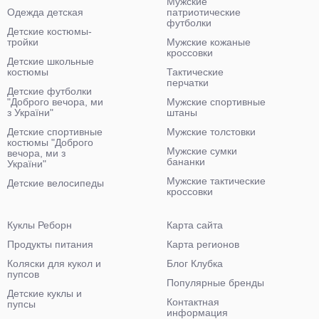
Мужские
Одежда детская
патриотические
футболки
Детские костюмы-
тройки
Мужские кожаные
кроссовки
Детские школьные
костюмы
Тактические
перчатки
Детские футболки
"Доброго вечора, ми
Мужские спортивные
з України"
штаны
Детские спортивные
Мужские толстовки
костюмы "Доброго
Мужские сумки
вечора, ми з
бананки
України"
Мужские тактические
Детские велосипеды
кроссовки
Куклы Реборн
Карта сайта
Продукты питания
Карта регионов
Коляски для кукол и
Блог Клубка
пупсов
Популярные бренды
Детские куклы и
Контактная
пупсы
информация