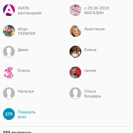
AVON
c 28.06.2019
распродажи
МАГАЗИН
косметики с
ЗАКРЫТ
01 мая до
31
shop-
Анастасия
ТЕРАПІЯ
Дима
Елена
Елена
лилия
Наталья
Ольга
Бондарь
Показать
275
всех
589 подписок