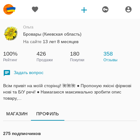
Ольга
Бровары (Киевская область)
На сайте
13 лет 8 месяцев
100%
426
180
358
Рейтинг
Продажи
Покупки
Отзывы
Задать вопрос
Всім привіт на моїй сторінці! 🌺🌺🌺 ● Пропоную якісні фірмові
нові та Б/У речі! ● Намагаюся максимально зробити опис
товару,...
МАГАЗИН
ПРОФИЛЬ
275 подписчиков