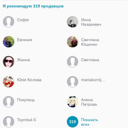
Я рекомендую 319 продавцов
Софія
Инна
Назаревич
Евгения
Светлана
Ющенко
Жанна
Светлана
Юлія Кіслова
mariakornijcuk720
Покупець
Алена
Петрова
Tsymbal-S
Показать
319
всех