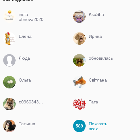
insta
KsuSha
obnova2020
Елена
Ирина
Люда
обновилась
Ольга
Світлана
т.0960343848
Тата
Татьяна
Показать
589
всех