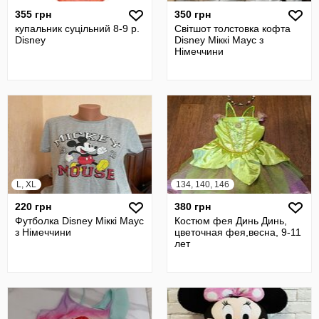
355 грн
350 грн
купальник суцільний 8-9 р.
Світшот толстовка кофта
Disney
Disney Міккі Маус з
Німеччини
L, XL
134, 140, 146
220 грн
380 грн
Футболка Disney Міккі Маус
Костюм фея Динь Динь,
з Німеччини
цветочная фея,весна, 9-11
лет