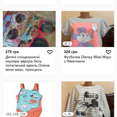
M, L
275 грн
320 грн
Дитячі сонцезахисні
Футболка Disney Міккі Маус
окуляри аврора бель
з Німеччини
попелюшка аріель,Олена
мінні маус, принцеси
disney набір,,ск
122, 128, 134
L, XL