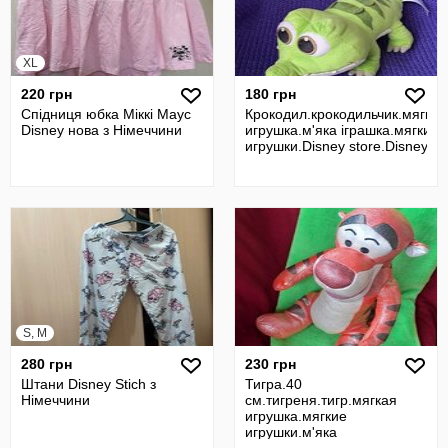
XL
220 грн
180 грн
Спідниця юбка Міккі Маус
Крокодил.крокодильчик.мягкая
Disney нова з Німеччини
игрушка.м'яка іграшка.мягкие
игрушки.Disney store.Disney
S, M
280 грн
230 грн
Штани Disney Stich з
Тигра.40
Німеччини
см.тигреня.тигр.мягкая
игрушка.мягкие
игрушки.м'яка