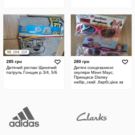
98, 104, 110
285 грн
280 грн
Дитячий реглан Щенячий
Дитячі сонцезахисні
патруль Гонщик р.3/4, 5/6
окуляри Мінні Маус,
Принцеси Disney
набір,,скай ,барбі,ціна за
шт, є різні варіа