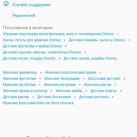
Служба поддержки
Украинский
Популярное в категории:
Игрушки-персонажи мультфильмов, кино и телевидения Disney
•
Куклы, пупсы для девочек Disney
•
Детские пижамы, халаты Disney
•
Детские футболки и майки Disney
•
Детские трусики, маечки, термобелье Disney
•
Детские носки, гольфы Disney
•
Детские шапки, шарфы Disney
Женские джемпера
•
Женские классические брюки
•
Женские футболки
•
Женские безрукавки
•
Кроссовки детские
•
Мужские футболки
•
Женские ветровки
•
Женские куртки
•
Женские брюки в полоску
•
Женские майки
•
Детские кофты
•
Детские куртки
•
Детские босоножки
•
Детские регланы
•
Мужские кроссовки Nike Air Terra Humara