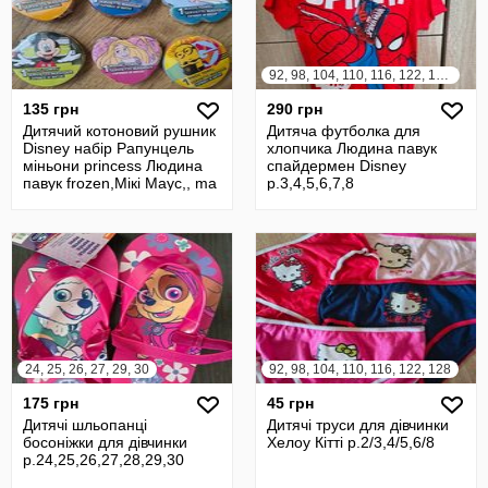
92, 98, 104, 110, 116, 122, 128, 134
135 грн
290 грн
Дитячий котоновий рушник
Дитяча футболка для
Disney набір Рапунцель
хлопчика Людина павук
міньони princess Людина
спайдермен Disney
павук frozen,Мікі Маус,, ma
р.3,4,5,6,7,8
24, 25, 26, 27, 29, 30
92, 98, 104, 110, 116, 122, 128
175 грн
45 грн
Дитячі шльопанці
Дитячі труси для дівчинки
босоніжки для дівчинки
Хелоу Кітті р.2/3,4/5,6/8
р.24,25,26,27,28,29,30