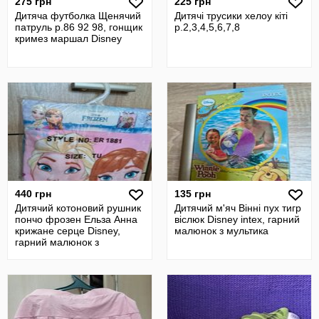
275 грн
225 грн
Дитяча футболка Щенячий
Дитячі трусики хелоу кіті
патруль р.86 92 98, гонщик
р.2,3,4,5,6,7,8
кримез маршал Disney
440 грн
135 грн
Дитячий котоновий рушник
Дитячий м'яч Вінні пух тигр
пончо фрозен Ельза Анна
віслюк Disney intex, гарний
крижане серце Disney,
малюнок з мультика
гарний малюнок з
мультика,з к