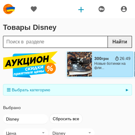
Товары Disney
Найти
300грн
26:48
Новые ботинки на
фли...
Выбрать категорию
►
Выбрано
Сбросить все
Disney
Цена
Disney