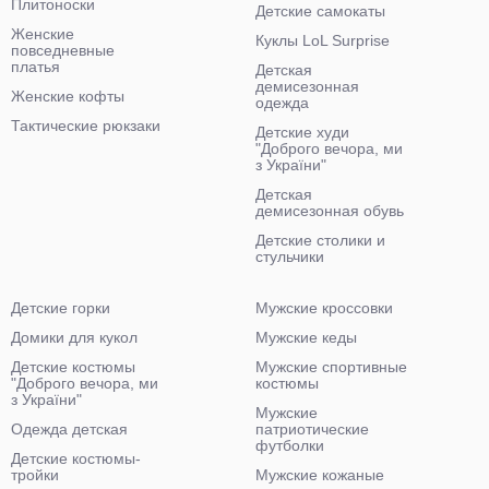
Плитоноски
Детские самокаты
Женские
Куклы LoL Surprise
повседневные
платья
Детская
демисезонная
Женские кофты
одежда
Тактические рюкзаки
Детские худи
"Доброго вечора, ми
з України"
Детская
демисезонная обувь
Детские столики и
стульчики
Детские горки
Мужские кроссовки
Домики для кукол
Мужские кеды
Детские костюмы
Мужские спортивные
"Доброго вечора, ми
костюмы
з України"
Мужские
Одежда детская
патриотические
футболки
Детские костюмы-
тройки
Мужские кожаные