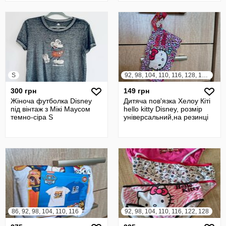
S
92, 98, 104, 110, 116, 128, 134, 140, 146
300 грн
149 грн
Жіноча футболка Disney
Дитяча пов'язка Хелоу Кіті
під вінтаж з Мікі Маусом
hello kitty Disney, розмір
темно-сіра S
універсальний,на резинці
86, 92, 98, 104, 110, 116
92, 98, 104, 110, 116, 122, 128