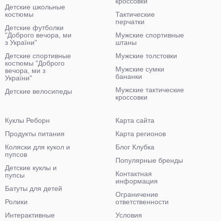
кроссовки
Детские школьные
костюмы
Тактические
перчатки
Детские футболки
"Доброго вечора, ми
Мужские спортивные
з України"
штаны
Детские спортивные
Мужские толстовки
костюмы "Доброго
Мужские сумки
вечора, ми з
бананки
України"
Мужские тактические
Детские велосипеды
кроссовки
Куклы Реборн
Карта сайта
Продукты питания
Карта регионов
Коляски для кукол и
Блог Клубка
пупсов
Популярные бренды
Детские куклы и
Контактная
пупсы
информация
Батуты для детей
Ограничение
Ролики
ответственности
Интерактивные
Условия