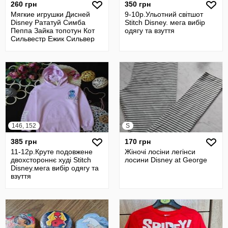
260 грн
350 грн
Мягкие игрушки Дисней
9-10р.Ульотний світшот
Disney Рататуй Симба
Stitch Disney. мега вибір
Пеппа Зайка топотун Кот
одягу та взуття
Сильвестр Ежик Сильвер
Спатч Боб
146, 152
S
385 грн
170 грн
11-12р.Круте подовжене
Жіночі лосіни легінси
двохстороннє худі Stitch
лосини Disney at George
Disney.мега вибір одягу та
взуття