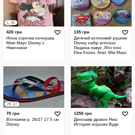
L, XL
420 грн
135 грн
Нічна сорочка ночнушка
Дитячий котоновий рушник
Міккі Маус Disney з
Disney набір princess
Німеччини
Людина павук ,Літо поні
Elsa frozen, Ariel, Мікі Маус
26, 27
70 грн
1250 грн
В'єтнамки р. 26/27 17,5 см
Динозавр дракон Рекс
Disney
История игрушек Вуди