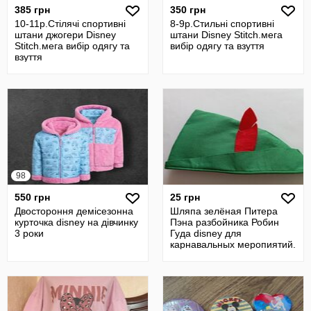
385 грн
350 грн
10-11р.Стілячі спортивні
8-9р.Стильні спортивні
штани джогери Disney
штани Disney Stitch.мега
Stitch.мега вибір одягу та
вибір одягу та взуття
взуття
98
550 грн
25 грн
Двостороння демісезонна
Шляпа зелёная Питера
курточка disney на дівчинку
Пэна разбойника Робин
3 роки
Гуда disney для
карнавальных меропиятий.