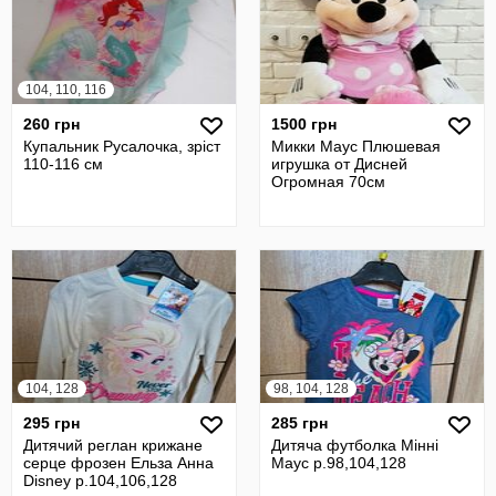
104, 110, 116
260 грн
1500 грн
Купальник Русалочка, зріст
Микки Маус Плюшевая
110-116 см
игрушка от Дисней
Огромная 70см
104, 128
98, 104, 128
295 грн
285 грн
Дитячий реглан крижане
Дитяча футболка Мінні
серце фрозен Ельза Анна
Маус р.98,104,128
Disney р.104,106,128