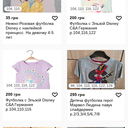
104, 110
104, 110, 116, 122
35 грн
200 грн
Нежно-Розовая футболка
Футболка с Эльзой Disney
Disney с наклейкой
C&A Германия
принцесс. На девочку 4-5
р.104,116,122
лет.
104, 110, 116, 122
98, 104, 110, 116, 122, 128
200 грн
295 грн
Футболка с Эльзой Disney
Дитяча футболка герої
C&A Германия
Марвел Людина павук
р.104,110,116
спайдермен
р.2/3,3/4,5/6,7/8