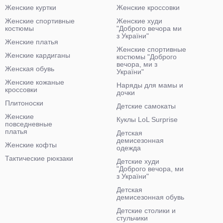
Женские куртки
Женские кроссовки
Женские спортивные
Женские худи
костюмы
"Доброго вечора ми
з України"
Женские платья
Женские спортивные
Женские кардиганы
костюмы "Доброго
вечора, ми з
Женская обувь
України"
Женские кожаные
Наряды для мамы и
кроссовки
дочки
Плитоноски
Детские самокаты
Женские
Куклы LoL Surprise
повседневные
платья
Детская
демисезонная
Женские кофты
одежда
Тактические рюкзаки
Детские худи
"Доброго вечора, ми
з України"
Детская
демисезонная обувь
Детские столики и
стульчики