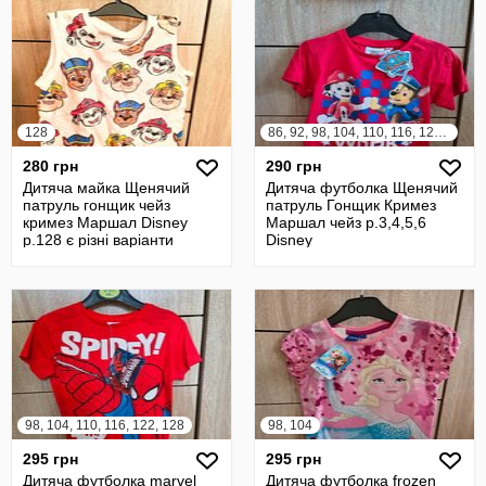
128
86, 92, 98, 104, 110, 116, 122, 128
280 грн
290 грн
Дитяча майка Щенячий
Дитяча футболка Щенячий
патруль гонщик чейз
патруль Гонщик Кримез
кримез Маршал Disney
Маршал чейз р.3,4,5,6
р.128 є різні варіанти
Disney
98, 104, 110, 116, 122, 128
98, 104
295 грн
295 грн
Дитяча футболка marvel
Дитяча футболка frozen