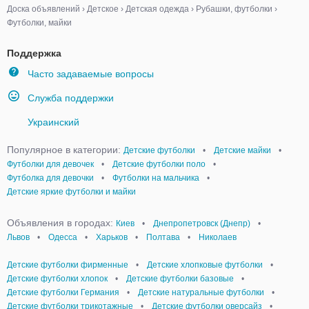
Доска объявлений
›
Детское
›
Детская одежда
›
Рубашки, футболки
›
Футболки, майки
Поддержка
Часто задаваемые вопросы
Служба поддержки
Украинский
Популярное в категории:
Детские футболки
•
Детские майки
•
Футболки для девочек
•
Детские футболки поло
•
Футболка для девочки
•
Футболки на мальчика
•
Детские яркие футболки и майки
Объявления в городах:
Киев
•
Днепропетровск (Днепр)
•
Львов
•
Одесса
•
Харьков
•
Полтава
•
Николаев
Детские футболки фирменные
•
Детские хлопковые футболки
•
Детские футболки хлопок
•
Детские футболки базовые
•
Детские футболки Германия
•
Детские натуральные футболки
•
Детские футболки трикотажные
•
Детские футболки оверсайз
•