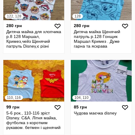
122, 128
128
280 грн
280 грн
Дитяча майка для хлопчика
Дитяча майка Щенячий
р.8 128 Маршал,
патруль р.128 Гонщик
Кримез,чейз Щенячий
Маршал Кримез . Дуже
патруль Disney,є різні
гарна та яскрава
варіанти.
110, 116
104, 110
99 грн
85 грн
5-6 рок., 110-116 зріст
Чудова маєчка disney
Disney. C&A. Літня майка,
футболка з коротким
рукавом. бетмен і щенячий
патр