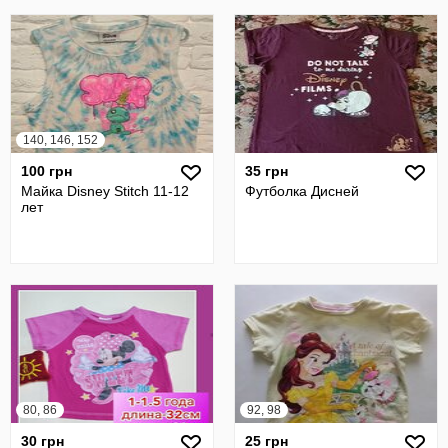
140, 146, 152
100 грн
35 грн
Майка Disney Stitch 11-12
Футболка Дисней
лет
80, 86
92, 98
30 грн
25 грн