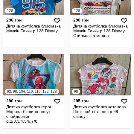
128
128
290 грн
290 грн
Дитяча футболка блискавка
Дитяча футболка блискавка
Маквін Тачки р.128 Disney.
Маквін Тачки р.128 Disney.
Стильна та модна
92, 98, 104, 110, 116, 122, 128
98
290 грн
295 грн
Дитяча футболка герої
Дитяча футболка котонова
Марвел Людина павук
Пінкі пай літл поні р.98
спайдермен
disney
р.2/3,3/4,5/6,7/8