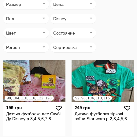
Размер
Цена
Пол
Disney
Цвет
Состояние
Регион
Сортировка
98, 104, 110, 116, 122, 128
92, 98, 104, 110, 116
199 грн
249 грн
Дитяча футболка пес Скубі
Дитяча футболка зіркові
Ду Disney р.3,4,5,6,7,8
воїни Star wars р.2,3,4,5,6