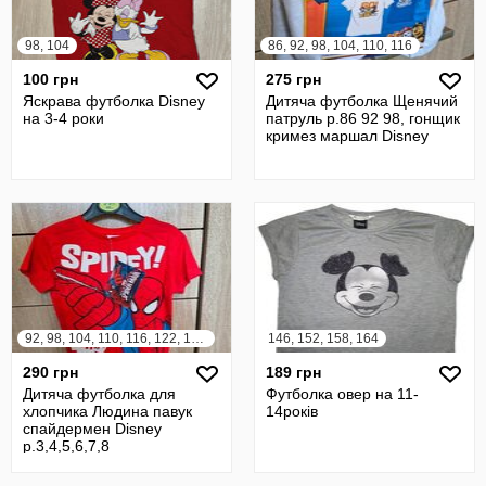
98, 104
86, 92, 98, 104, 110, 116
100 грн
275 грн
Яскрава футболка Disney
Дитяча футболка Щенячий
на 3-4 роки
патруль р.86 92 98, гонщик
кримез маршал Disney
92, 98, 104, 110, 116, 122, 128, 134
146, 152, 158, 164
290 грн
189 грн
Дитяча футболка для
Футболка овер на 11-
хлопчика Людина павук
14років
спайдермен Disney
р.3,4,5,6,7,8