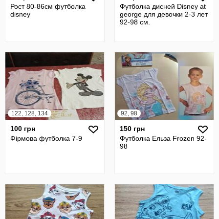
Рост 80-86см футболка
Футболка дисней Disney at
disney
george для девочки 2-3 лет
92-98 см.
122, 128, 134
92, 98
100 грн
150 грн
Фірмова футболка 7-9
Футболка Ельза Frozen 92-
98