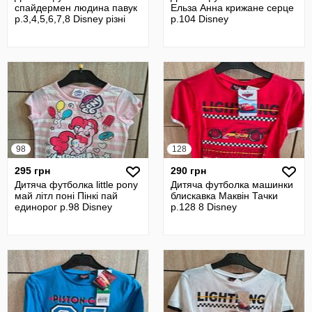
спайдермен людина павук
Ельза Анна крижане серце
р.3,4,5,6,7,8 Disney різні
р.104 Disney
98
128
295 грн
290 грн
Дитяча футболка little pony
Дитяча футболка машинки
май літл поні Пінкі пай
блискавка Маквін Тачки
единорог р.98 Disney
р.128 8 Disney