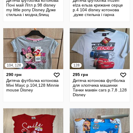
Дитяча футболка котонова
Дитяча футболка frozen
Поні май Літл р.98 disney
elza ельза крижане серце
my little pony Disney Дуже
р.4 104 disney котонова
стильна і модна,блищ
,дуже стильна і гарна
104, 128
128
290 грн
295 грн
Дитяча футболка котонова
Дитяча котонова футболка
Міні Маус р.104,128 Minnie
для хлопчика машинки
mouse Disney
Тачки маквін cars р.7,8 ,128
Disney