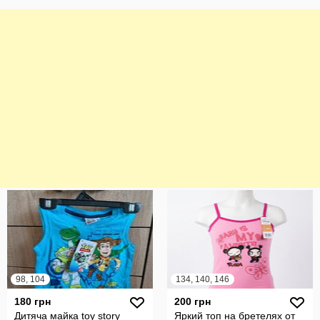
98, 104
134, 140, 146
180 грн
200 грн
Дитяча майка toy story
Яркий топ на бретелях от