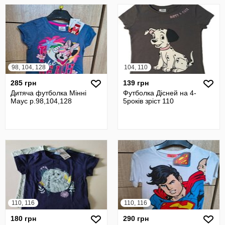
98, 104, 128
104, 110
285 грн
139 грн
Дитяча футболка Мінні
Футболка Дісней на 4-
Маус р.98,104,128
5років зріст 110
110, 116
110, 116
180 грн
290 грн