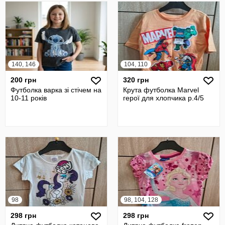
140, 146
104, 110
200 грн
320 грн
Футболка варка зі стічем на
Крута футболка Marvel
10-11 років
герої для хлопчика р.4/5
98
98, 104, 128
298 грн
298 грн