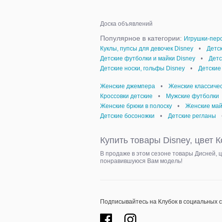
Доска объявлений
Популярное в категории:
Игрушки-перс
Куклы, пупсы для девочек Disney
•
Детс
Детские футболки и майки Disney
•
Детс
Детские носки, гольфы Disney
•
Детские
Женские джемпера
•
Женские классиче
Кроссовки детские
•
Мужские футболки
Женские брюки в полоску
•
Женские май
Детские босоножки
•
Детские регланы
Купить товары Disney, цвет 
В продаже в этом сезоне товары Дисней, 
понравившуюся Вам модель!
Подписывайтесь на Клубок в социальных 