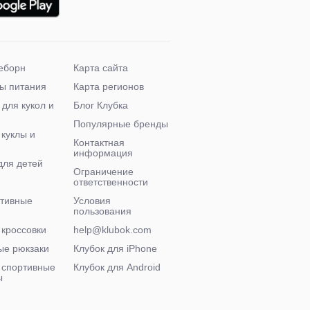
еборн
Карта сайта
ы питания
Карта регионов
 для кукол и
Блог Клубка
Популярные бренды
 куклы и
Контактная
информация
для детей
Ограничение
ответственности
ктивные
Условия
пользования
 кроссовки
help@klubok.com
ые рюкзаки
Клубок для iPhone
 спортивные
Клубок для Android
ы