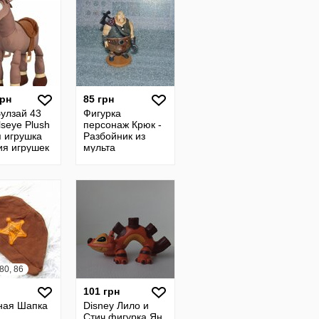
грн
85 грн
Булзай 43
Фигурка
lseye Plush
персонаж Крюк -
я игрушка
Разбойник из
ия игрушек
мульта
Рапунцель
Запутанная
история
 80, 86
101 грн
ная Шапка
Disney Лило и
Стич фигурка Ян