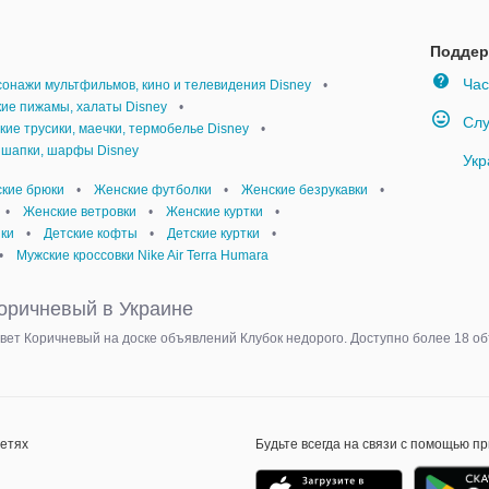
Поддер
Час
онажи мультфильмов, кино и телевидения Disney
•
кие пижамы, халаты Disney
•
Слу
кие трусики, маечки, термобелье Disney
•
 шапки, шарфы Disney
Укр
ские брюки
•
Женские футболки
•
Женские безрукавки
•
•
Женские ветровки
•
Женские куртки
•
ки
•
Детские кофты
•
Детские куртки
•
•
Мужские кроссовки Nike Air Terra Humara
Коричневый в Украине
цвет Коричневый на доске объявлений Клубок недорого. Доступно более 18 
сетях
Будьте всегда на связи с помощью п