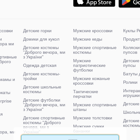
ссовки
Детские горки
Мужские кроссовки
Куклы Р
и
Домики для кукол
Мужские кеды
Продукт
чора ми
Детские костюмы
Мужские спортивные
Коляски
"Доброго вечора, ми
костюмы
пупсов
ртивные
з України"
Мужские
Детские
брого
Одежда детская
патриотические
пупсы
футболки
Детские костюмы-
Батуты 
тройки
Мужские кожаные
 мамы и
Ролики
кроссовки
Детские школьные
Интера
костюмы
Тактические
окаты
игрушки
перчатки
Детские футболки
rprise
Детские
"Доброго вечора, ми
Мужские спортивные
з України"
штаны
Школьн
ая
Детские спортивные
Мужские толстовки
Детские
костюмы "Доброго
костюм
Мужские сумки
вечора, ми з
бананки
ора, ми
України"
Мужские тактические