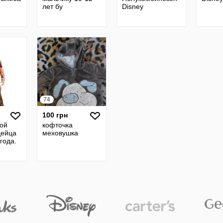
лет бу
Disney
74
100 грн
ой
кофточка
дейца
меховушка
года.