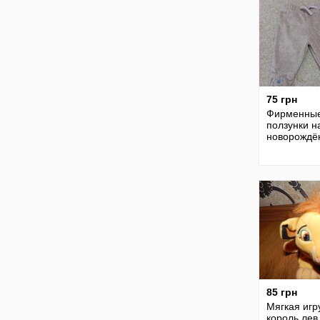
75 грн
Фирменны
ползунки н
новорождё
85 грн
Мягкая игр
король лев