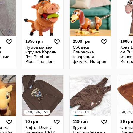
1650 грн
2500 грн
1600 
е
Пумба мягкая
Собачка
Конь 
а
игрушка Король
Спиралька
см Bul
нных
Лев Pumbaa
говорящая
мягка
Plush The Lion
фигурка История
Истор
King
игрушек - Slinky
Dog Talking
140, 146, 152
50, 56, 62
68, 74,
90 грн
119 грн
39 грн
ушка
Кофта Disney
Крутой
Стиль
 симба
мальчику 10-12
Полукомбинезон
Disney