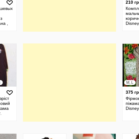
210 г
шевых
Компл
мальч
з
корич
на ,
Disney
e
80, 12
лонгс
4
M, L
375 г
зріст
Фірмо
совий
піжама
іжама
Disney
.
Супер -