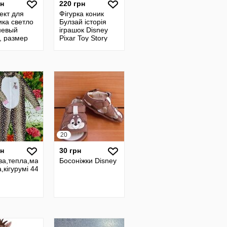
рн
220 грн
ект для
Фігурка коник
ика светло
Булзай історія
невый
іграшок Disney
, размер
Pixar Toy Story
 мес,
Bullseye The
лив и штаны
Horse
20
рн
30 грн
ва,тепла,махрова
Босоніжки Disney
,кігурумі 44-46 р-