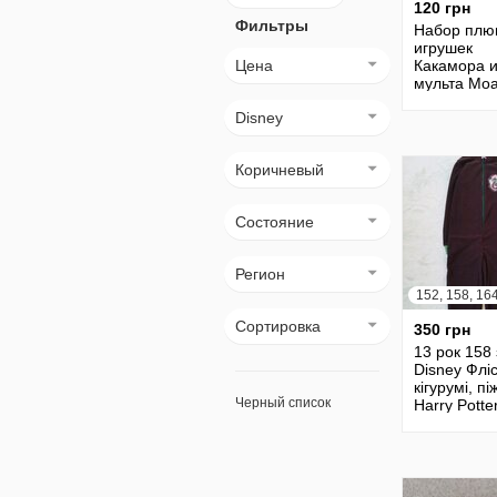
120 грн
Фильтры
Набор плю
игрушек
Цена
Какамора и
мульта Моа
Disney Stor
Disney
Коричневый
Состояние
Регион
152, 158, 16
Сортировка
350 грн
13 рок 158 
Disney Флі
кігурумі, п
Черный список
Harry Potter
Домашній
комплект. 
теплий, м