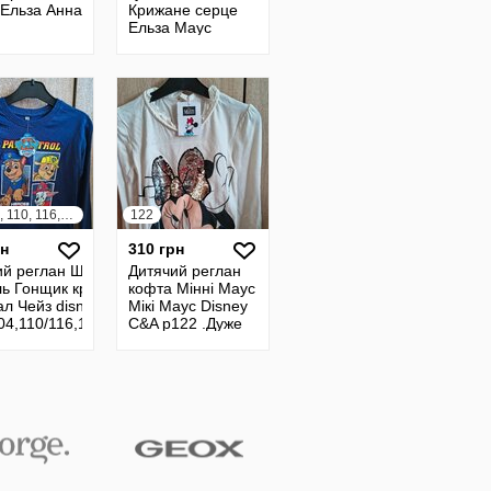
 Ельза Анна
Крижане серце
Ельза Маус
104,128
Софія різні
Disney 2,3,4
98, 104, 110, 116, 122, 128, 134
122
рн
310 грн
ий реглан Щенячий
Дитячий реглан
ль Гонщик кримез
кофта Мінні Маус
л Чейз disney
Мікі Маус Disney
04,110/116,128,134.
C&A р122 .Дуже
гарний
блискучий.