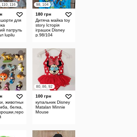
, 110, 116
98, 104
н
180 грн
 шорти для
Дитяча майка toy
ика
story Історія
ий патруль
іграшок Disney
 lupilu
р.98/104
 5/6
80, 86, 92
н
100 грн
и, животные,
купальник Disney
мба, белка,
Matalan Minnie
крошки,герои
Mouse
й