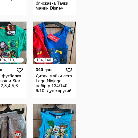
блискавка Тачки
маквін Disney
92, 98, 104, 110, 116
134, 140
н
340 грн
а футболка
Дитячі майки лего
 воїни Star
Lego Ninjago
.2,3,4,5,6
набір р.134/140,
9/10 .Дуже крутий
та стильний.