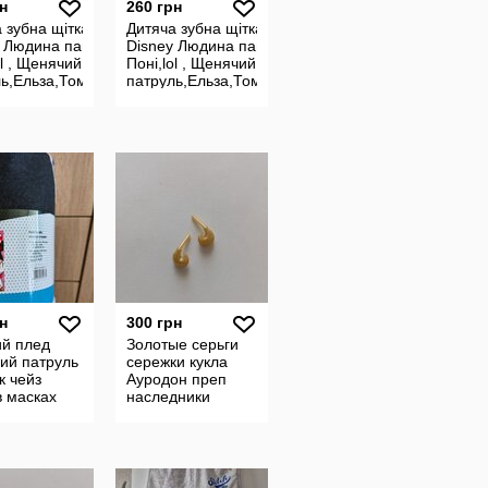
н
260 грн
 зубна щітка
Дитяча зубна щітка
 Людина павук,
Disney Людина павук,
ol , Щенячий
Поні,lol , Щенячий
ь,Ельза,Томас,
патруль,Ельза,Томас,
різні
н
300 грн
ий плед
Золотые серьги
ий патруль
сережки кукла
к чейз
Ауродон преп
в масках
наследники
си міні
дисней Disney
Descendants
Auradon Prep.