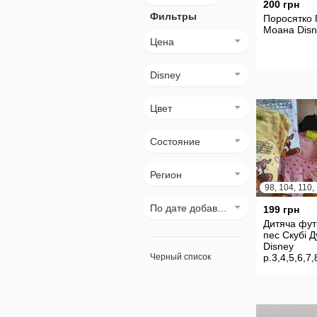
200 грн
Фильтры
Поросятко 
Моана Disn
Цена
Disney
Цвет
Состояние
Регион
По дате добавления
199 грн
Дитяча фут
пес Скубі Д
Disney
Черный список
р.3,4,5,6,7,