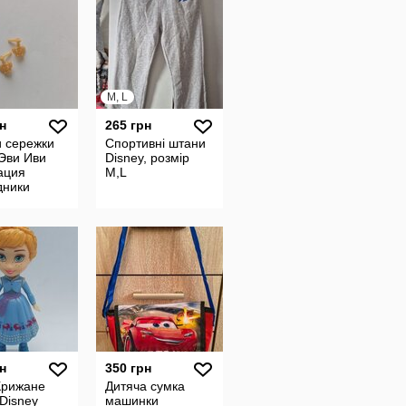
M, L
н
265 грн
и сережки
Спортивні штани
Эви Иви
Disney, розмір
ация
M,L
дники
 Evie
dants villain
ndants
н
350 грн
Крижане
Дитяча сумка
Disney
машинки