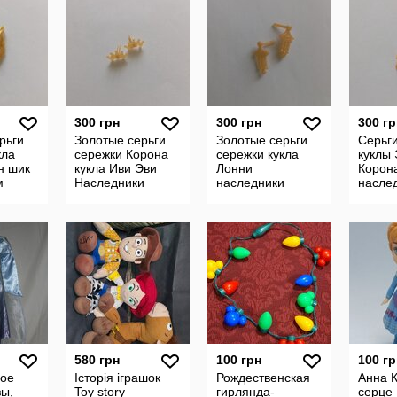
300 грн
300 грн
300 гр
рьги
Золотые серьги
Золотые серьги
Серьг
кла
сережки Корона
сережки кукла
куклы 
н шик
кукла Иви Эви
Лонни
Корон
м
Наследники
наследники
насле
y.
дисней Evie
дисней disney
дисней
Disney
descendants.
disney
.
Descendants.
descen
desce
580 грн
100 грн
100 гр
ное
Історія іграшок
Рождественская
Анна 
зы,
Toy story
гирлянда-
серце 