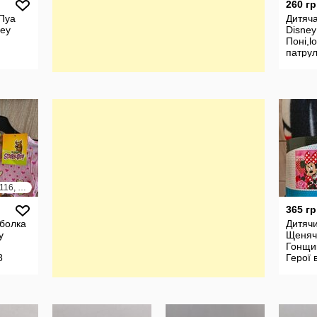
260 гр
Пуа
Дитяча
ey
Disney
Поні,l
патрул
різні
98, 104, 110, 116, 122, 128
365 гр
болка
Дитяч
у
Щеняч
Гонщи
8
Герої 
принце
Маус