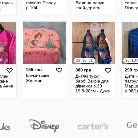
атруль
minions Disney
Людина павук
серце
,
р.104
спайдермен
Disney
,128
р.2/3,3/4,5/6,7/8
р.102,
29, 30, 31
155 грн
380 грн
299 г
Косметичка
глан
Дитячі туфлі
Дитяч
Жасмин
жане
барбі Barbie для
патру
а Анна
дівчинки р.30
Марша
19.8-20см - Дуже
р.98/1
гарні, блескучі
128