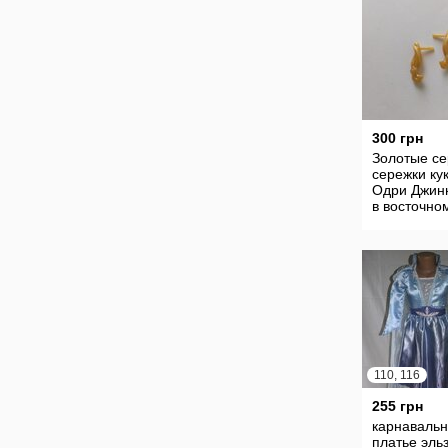
300 грн
Золотые се
сережки ку
Одри Джин
в восточно
стиле Disne
дисней
наследники
110, 116
255 грн
карнаваль
платье эль