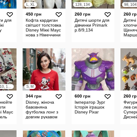
L, XL
128, 134
98, 104
450 грн
260 грн
260 гр
ти для
Кофта кардиган
Дитячі шорти для
Дитячі
кі
світшот толстовка
дівчинки Primark
хлопч
y
Disney Міккі Маус
р.8/9,134
Щеняч
нова з Німеччини
Маршал
р.3/4 ,
92, 98, 104, 110, 116, 122, 128, 134
S, M
344 грн
600 грн
260 гр
чнюйте
Disney, жіноча
Імператор Зург
Фигурк
оти
бавовняна
Історія іграшок
лев си
ні Маус
футболка лонг з
Disney Pixar
Супер
цель
довгим рукавом
Дисне
льза
червоного
рце
кольору в
новорічний принт