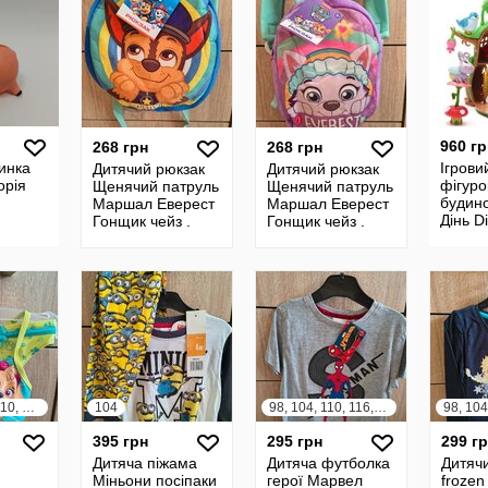
960 гр
268 грн
268 грн
инка
Ігрови
Дитячий рюкзак
Дитячий рюкзак
орія
фігуро
Щенячий патруль
Щенячий патруль
будино
Маршал Еверест
Маршал Еверест
Дінь D
Гонщик чейз .
Гонщик чейз .
animat
92, 98, 104, 110, 128
104
98, 104, 110, 116, 122, 128
98, 104
395 грн
295 грн
299 г
Дитяча піжама
Дитяча футболка
Дитяч
Міньони посіпаки
герої Марвел
froze