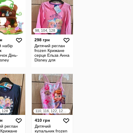
98, 104, 128
н
298 грн
й набір
Дитячий реглан
к
frozen Крижане
чок Дінь-
серце Ельза Анна
isney
Disney для
ors
дівчинки
р.102,104,128.
, 128
110, 116, 122, 128, 134, 140
рн
410 грн
ий реглан
Дитячий
n Крижане
купальник frozen