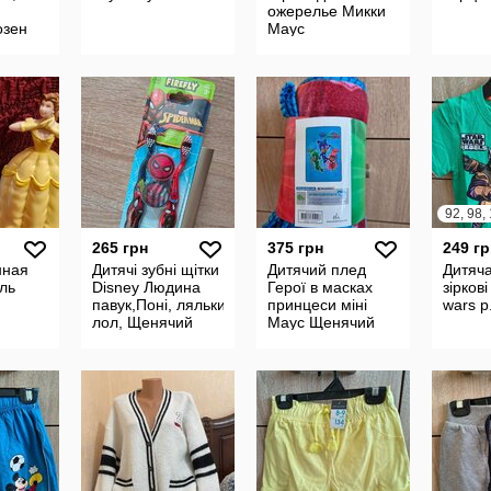
ожерелье Микки
озен
Маус
265 грн
375 грн
249 гр
нная
Дитячі зубні щітки
Дитячий плед
Дитяч
ль
Disney Людина
Герої в масках
зіркові
павук,Поні, ляльки
принцеси міні
wars р
лол, Щенячий
Маус Щенячий
патруль,барбі,хотвілс,
патруль
різні герої.