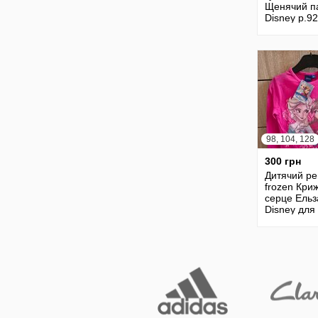
Щенячий п
Disney р.92
98,104,110
98, 104, 128
300 грн
Дитячий ре
frozen Кри
серце Ельз
Disney для
дівчинки
р.102,104,