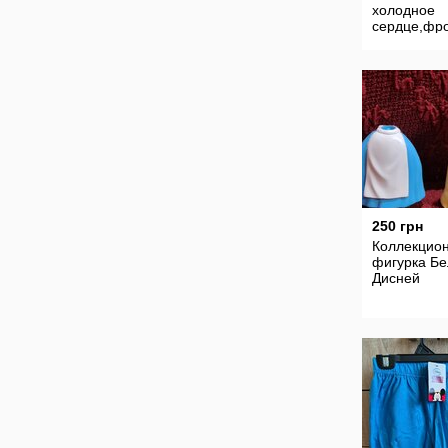
холодное
сердце,фр
на 5-6 лет
250 грн
Коллекцио
фигурка Бе
Дисней