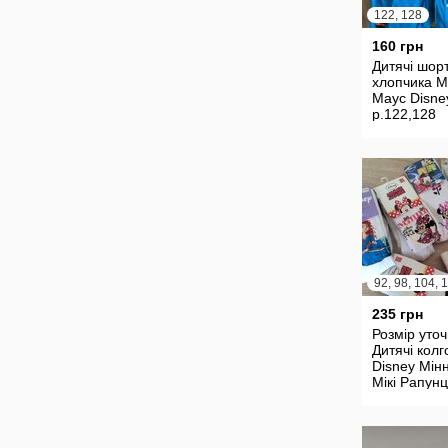
122, 128
160 грн
Дитячі шор
хлопчика Мі
Маус Disne
р.122,128
235 грн
Розмір уто
Дитячі колг
Disney Мін
Мікі Рапун
принцеси Е
крижане се
р.2/3