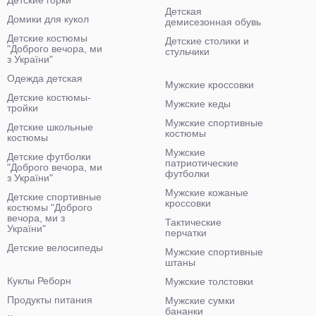
Детские горки
Детская
Домики для кукол
демисезонная обувь
Детские костюмы
Детские столики и
"Доброго вечора, ми
стульчики
з України"
Одежда детская
Мужские кроссовки
Детские костюмы-
Мужские кеды
тройки
Мужские спортивные
Детские школьные
костюмы
костюмы
Мужские
Детские футболки
патриотические
"Доброго вечора, ми
футболки
з України"
Мужские кожаные
Детские спортивные
кроссовки
костюмы "Доброго
вечора, ми з
Тактические
України"
перчатки
Детские велосипеды
Мужские спортивные
штаны
Куклы Реборн
Мужские толстовки
Продукты питания
Мужские сумки
бананки