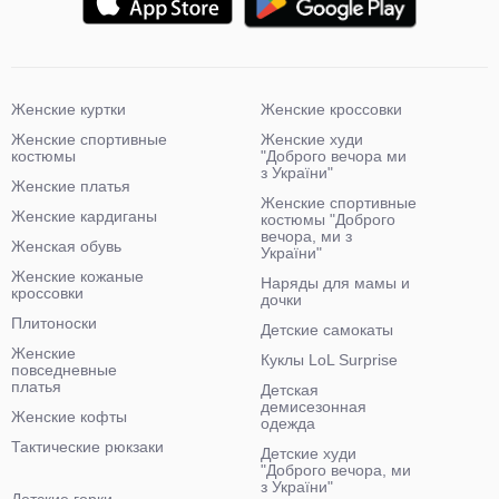
Женские куртки
Женские кроссовки
Женские спортивные
Женские худи
костюмы
"Доброго вечора ми
з України"
Женские платья
Женские спортивные
Женские кардиганы
костюмы "Доброго
вечора, ми з
Женская обувь
України"
Женские кожаные
Наряды для мамы и
кроссовки
дочки
Плитоноски
Детские самокаты
Женские
Куклы LoL Surprise
повседневные
платья
Детская
демисезонная
Женские кофты
одежда
Тактические рюкзаки
Детские худи
"Доброго вечора, ми
з України"