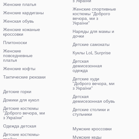
з України"
Женские платья
Женские спортивные
Женские кардиганы
костюмы "Доброго
вечора, ми з
Женская обувь
України"
Женские кожаные
Наряды для мамы и
кроссовки
дочки
Плитоноски
Детские самокаты
Женские
Куклы LoL Surprise
повседневные
платья
Детская
демисезонная
Женские кофты
одежда
Тактические рюкзаки
Детские худи
"Доброго вечора, ми
з України"
Детские горки
Детская
Домики для кукол
демисезонная обувь
Детские костюмы
Детские столики и
"Доброго вечора, ми
стульчики
з України"
Одежда детская
Мужские кроссовки
Детские костюмы-
Мужские кеды