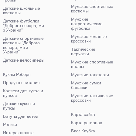
тройки
Мужские спортивные
Детские школьные
костюмы
костюмы
Мужские
Детские футболки
патриотические
"Доброго вечора, ми
футболки
з України"
Мужские кожаные
Детские спортивные
кроссовки
костюмы "Доброго
вечора, ми з
Тактические
України"
перчатки
Детские велосипеды
Мужские спортивные
штаны
Куклы Реборн
Мужские толстовки
Продукты питания
Мужские сумки
бананки
Коляски для кукол и
пупсов
Мужские тактические
кроссовки
Детские куклы и
пупсы
Карта сайта
Батуты для детей
Карта регионов
Ролики
Блог Клубка
Интерактивные