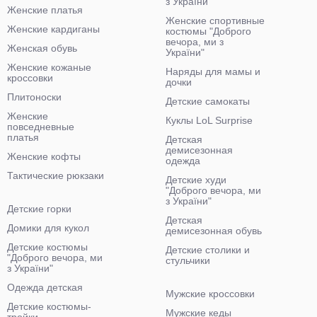
з України"
Женские платья
Женские спортивные
Женские кардиганы
костюмы "Доброго
вечора, ми з
Женская обувь
України"
Женские кожаные
Наряды для мамы и
кроссовки
дочки
Плитоноски
Детские самокаты
Женские
Куклы LoL Surprise
повседневные
платья
Детская
демисезонная
Женские кофты
одежда
Тактические рюкзаки
Детские худи
"Доброго вечора, ми
з України"
Детские горки
Детская
Домики для кукол
демисезонная обувь
Детские костюмы
Детские столики и
"Доброго вечора, ми
стульчики
з України"
Одежда детская
Мужские кроссовки
Детские костюмы-
Мужские кеды