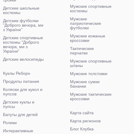
тройки
Мужские спортивные
Детские школьные
костюмы
костюмы
Мужские
Детские футболки
патриотические
"Доброго вечора, ми
футболки
з України"
Мужские кожаные
Детские спортивные
кроссовки
костюмы "Доброго
вечора, ми з
Тактические
України"
перчатки
Детские велосипеды
Мужские спортивные
штаны
Куклы Реборн
Мужские толстовки
Продукты питания
Мужские сумки
бананки
Коляски для кукол и
пупсов
Мужские тактические
кроссовки
Детские куклы и
пупсы
Карта сайта
Батуты для детей
Карта регионов
Ролики
Блог Клубка
Интерактивные