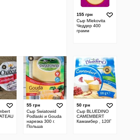
155 грн
Сыр Mlekovita
Чеддер 400
грамм
55 грн
50 грн
bert
Сыр Swiatowid
Сыр BLUEDINO
HATEAU
Podlaski и Gouda
CAMEMBERT
нарезка 300 г.
Камамбер , 120Г
Польша