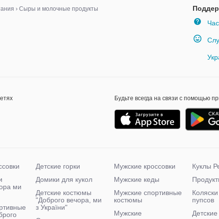
Поддер
тания
›
Сыры и молочные продукты
Час
Слу
Укр
сетях
Будьте всегда на связи с помощью п
ссовки
Детские горки
Мужские кроссовки
Куклы Р
и
Домики для кукол
Мужские кеды
Продукт
чора ми
Детские костюмы
Мужские спортивные
Коляски
"Доброго вечора, ми
костюмы
пупсов
ртивные
з України"
Мужские
Детские
брого