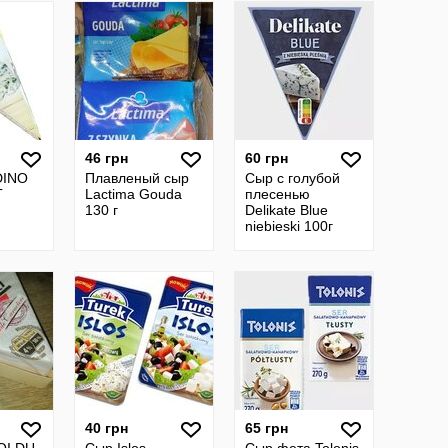
46 грн
60 грн
DINO
Плавленый сыр
Сыр с голубой
Г
Lactima Gouda
плесенью
130 г
Delikate Blue
niebieski 100г
40 грн
65 грн