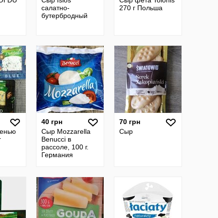
OI DU
Сыр Islos
Сыр фета Tolonis
салатно-
270 г Польша
бутербродный
40 грн
70 грн
сенью
Сыр Mozzarella
Сыр
r
Benucci в
рассоле, 100 г.
Германия
те,
ьша