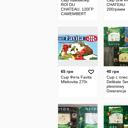
Сыр Камамбер
Сыр Brie R
ROI DU
CHATEAU
CHATEAU, 120ГР
200грамм
CAMEMBERT
65 грн
40 грн
Сыр Фета Favita
Сыр с пле
Mlekovita 270г.
Delikate Se
plesniowy
Gwarancja
Jakosci в
ассортимен
100 g Пол