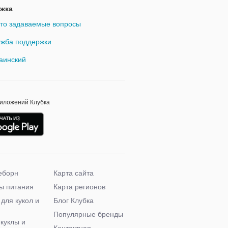
жка
то задаваемые вопросы
жба поддержки
аинский
риложений Клубка
еборн
Карта сайта
ы питания
Карта регионов
 для кукол и
Блог Клубка
Популярные бренды
 куклы и