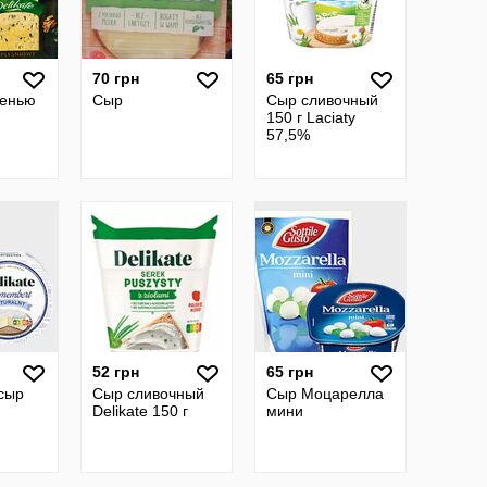
70 грн
65 грн
сенью
Сыр
Сыр сливочный
150 г Laciaty
57,5%
52 грн
65 грн
сыр
Сыр сливочный
Сыр Моцарелла
Delikate 150 г
мини