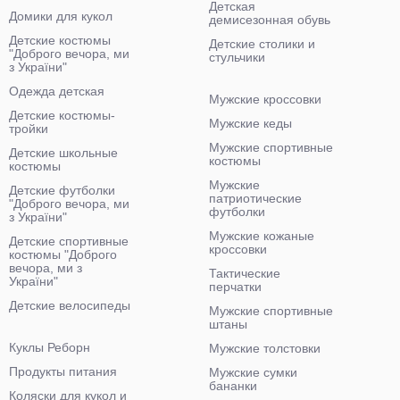
Детская
Домики для кукол
демисезонная обувь
Детские костюмы
Детские столики и
"Доброго вечора, ми
стульчики
з України"
Одежда детская
Мужские кроссовки
Детские костюмы-
Мужские кеды
тройки
Мужские спортивные
Детские школьные
костюмы
костюмы
Мужские
Детские футболки
патриотические
"Доброго вечора, ми
футболки
з України"
Мужские кожаные
Детские спортивные
кроссовки
костюмы "Доброго
вечора, ми з
Тактические
України"
перчатки
Детские велосипеды
Мужские спортивные
штаны
Куклы Реборн
Мужские толстовки
Продукты питания
Мужские сумки
бананки
Коляски для кукол и