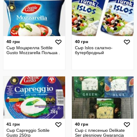
40 грн
40 грн
Сыр Моцарелла Sottile
Сыр Islos салатно-
Gusto Mozzarella Польша .
бутербродный
41 грн
40 грн
Сыр Capreggio Sottile
Сыр с плесенью Delikate
Gusto 250гр
Ser plesniowy Gwarancja