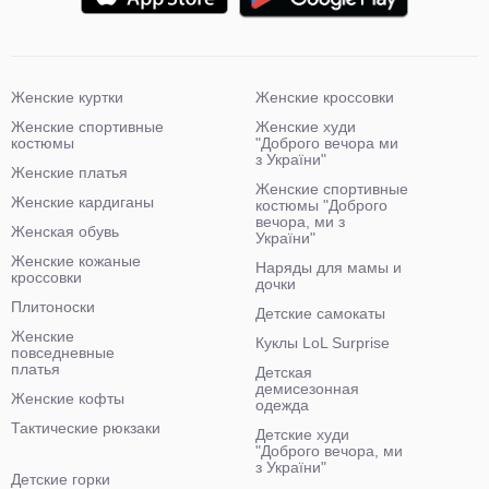
Женские куртки
Женские кроссовки
Женские спортивные
Женские худи
костюмы
"Доброго вечора ми
з України"
Женские платья
Женские спортивные
Женские кардиганы
костюмы "Доброго
вечора, ми з
Женская обувь
України"
Женские кожаные
Наряды для мамы и
кроссовки
дочки
Плитоноски
Детские самокаты
Женские
Куклы LoL Surprise
повседневные
платья
Детская
демисезонная
Женские кофты
одежда
Тактические рюкзаки
Детские худи
"Доброго вечора, ми
з України"
Детские горки