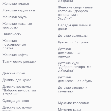
з України"
Женские платья
Женские спортивные
Женские кардиганы
костюмы "Доброго
вечора, ми з
Женская обувь
України"
Женские кожаные
Наряды для мамы и
кроссовки
дочки
Плитоноски
Детские самокаты
Женские
Куклы LoL Surprise
повседневные
платья
Детская
демисезонная
Женские кофты
одежда
Тактические рюкзаки
Детские худи
"Доброго вечора, ми
з України"
Детские горки
Детская
Домики для кукол
демисезонная обувь
Детские костюмы
Детские столики и
"Доброго вечора, ми
стульчики
з України"
Одежда детская
Мужские кроссовки
Детские костюмы-
Мужские кеды