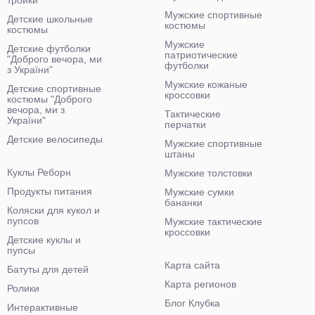
тройки
Мужские спортивные
Детские школьные
костюмы
костюмы
Мужские
Детские футболки
патриотические
"Доброго вечора, ми
футболки
з України"
Мужские кожаные
Детские спортивные
кроссовки
костюмы "Доброго
вечора, ми з
Тактические
України"
перчатки
Детские велосипеды
Мужские спортивные
штаны
Куклы Реборн
Мужские толстовки
Продукты питания
Мужские сумки
бананки
Коляски для кукол и
пупсов
Мужские тактические
кроссовки
Детские куклы и
пупсы
Карта сайта
Батуты для детей
Карта регионов
Ролики
Блог Клубка
Интерактивные