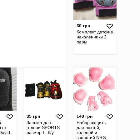
30 грн
Комплект детские
наколенники 2
пары
35 грн
140 грн
к
Защита для
Набор защиты
 от
голени SPORTS
для локтей,
avid.
размер L, б/у
коленей и
запястий NRG