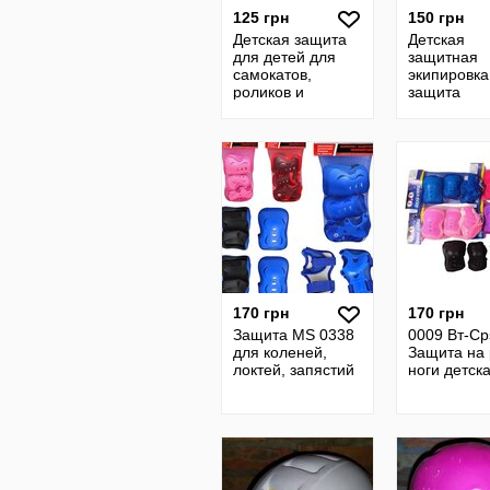
125 грн
150 грн
Детская защита
Детская
для детей для
защитная
самокатов,
экипировка
роликов и
защита
скейтов
170 грн
170 грн
Защита MS 0338
0009 Вт-Ср
для коленей,
Защита на 
локтей, запястий
ноги детск