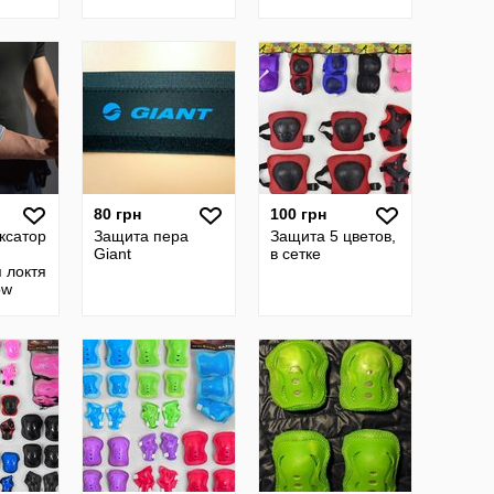
80 грн
100 грн
ксатор
Защита пера
Защита 5 цветов,
Giant
в сетке
 локтя
ow
M