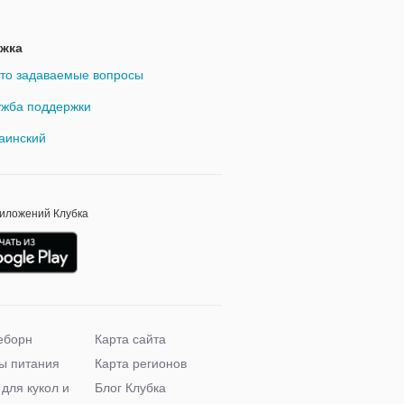
жка
то задаваемые вопросы
жба поддержки
аинский
риложений Клубка
еборн
Карта сайта
ы питания
Карта регионов
 для кукол и
Блог Клубка