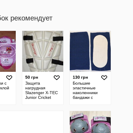
бок рекомендует
50 грн
130 грн
и с
Защита
Большие
уклой
нагрудная
эластичные
Slazenger X-TEC
наколенники
Junior Cricket
бандажи c
Protection 6-12
мягкими
лет
вставками 2 шт /
еластичні
наколінники