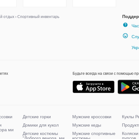
Поддер
ый отдых
›
Спортивный инвентарь
Час
Слу
Укр
сетях
Будьте всегда на связи с помощью п
ссовки
Детские горки
Мужские кроссовки
Куклы Р
и
Домики для кукол
Мужские кеды
Продукт
чора ми
Детские костюмы
Мужские спортивные
Коляски
"Доброго вечора, ми
костюмы
пупсов