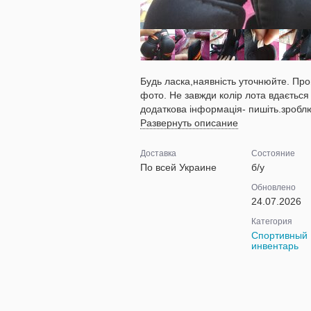
Будь ласка,наявність уточнюйте. Пр
фото. Не завжди колір лота вдається
додаткова інформація- пишіть.зроблю 
Развернуть описание
Доставка
Состояние
По всей Украине
б/у
Обновлено
24.07.2026
Категория
Спортивный
инвентарь