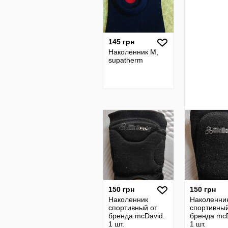
145 грн
Наколенник М,
supatherm
150 грн
150 грн
Наколенник
Наколенни
спортивный от
спортивный
бренда mcDavid.
бренда mcD
1 шт.
1 шт.