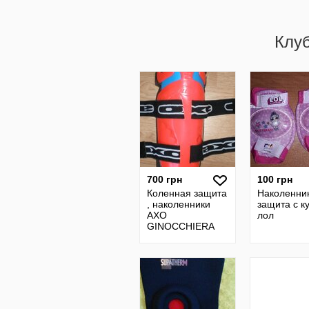
Клу
700 грн
100 грн
Коленная защита
Наколенник
, наколенники
защита с к
AXO
лол
GINOCCHIERA
DE Luxe Sport
S.P.A Knee
Protectors 165 -
195 cm.