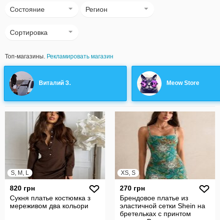
Состояние
Регион
Сортировка
Топ-магазины.
Рекламировать магазин
Виталий З.
Meow Store
S, M, L
XS, S
820 грн
270 грн
Сукня платье костюмка з
Брендовое платье из
мереживом два кольори
эластичной сетки Shein на
бретельках с принтом