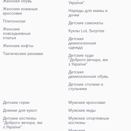
Женская обувь
України"
Женские кожаные
Наряды для мамы и
кроссовки
дочки
Плитоноски
Детские самокаты
Женские
Куклы LoL Surprise
повседневные
платья
Детская
демисезонная
Женские кофты
одежда
Тактические рюкзаки
Детские худи
"Доброго вечора, ми
з України"
Детская
демисезонная обувь
Детские столики и
стульчики
Детские горки
Мужские кроссовки
Домики для кукол
Мужские кеды
Детские костюмы
Мужские спортивные
"Доброго вечора, ми
костюмы
з України"
Мужские