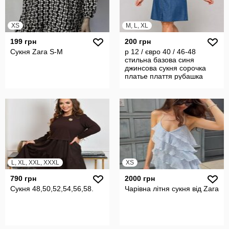
XS
M, L, XL
199 грн
200 грн
Сукня Zara S-M
р 12 / євро 40 / 46-48
стильна базова синя
джинсова сукня сорочка
платье плаття рубашка
натуральна
L, XL, XXL, XXXL
XS
790 грн
2000 грн
Сукня 48,50,52,54,56,58.
Чарівна літня сукня від Zara