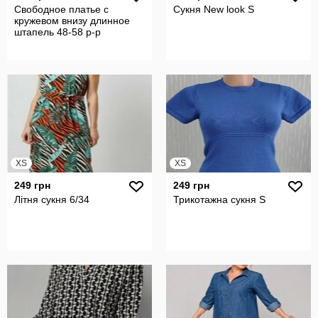
Свободное платье с
Сукня New look S
кружевом внизу длинное
штапель 48-58 р-р
XS
XS
249 грн
249 грн
Літня сукня 6/34
Трикотажна сукня S