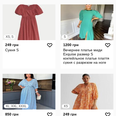
XS, S
S
249 грн
1200 грн
Сукня S
Вечернее платье миди
Exquise размер S
коктейльное платье плаття
сукня с разрезом на ноге
XL, XXL, XXXL
XS
850 грн
249 грн