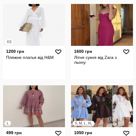
XS
1200 грн
1600 грн
Пляжне платья від H&M
Літня сукня від Zara з
льону.
L
S, M, L, XL
499 грн
1050 грн