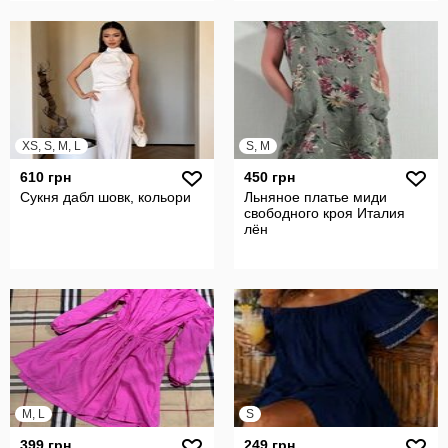
XS, S, M, L
S, M
610 грн
450 грн
Сукня дабл шовк, кольори
Льняное платье миди
свободного кроя Италия
лён
M, L
S
399 грн
249 грн