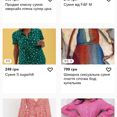
Продаю класну сукню
Сукня від F&F M
оверсайз лляна супер ціна
XS
XS, S
249 грн
799 грн
Сукня S sugarhill
Шикарна сексуальна сукня
плаття сіточка боді,
купальник