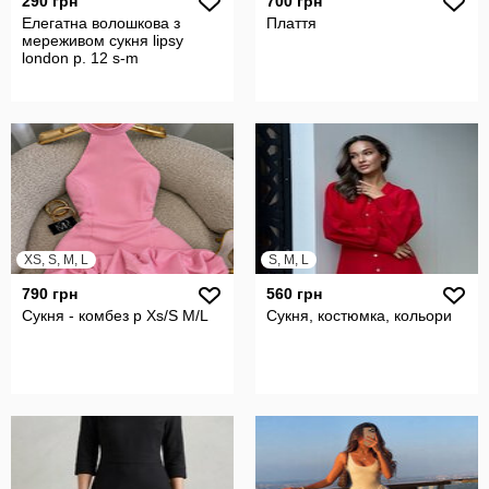
290 грн
700 грн
Елегатна волошкова з
Плаття
мереживом сукня lipsy
london р. 12 s-m
XS, S, M, L
S, M, L
790 грн
560 грн
Сукня - комбез р Xs/S M/L
Сукня, костюмка, кольори