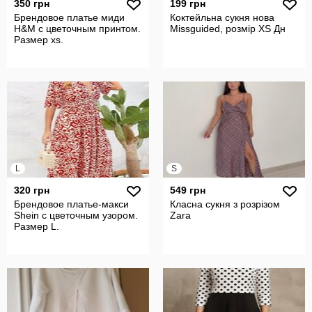
350 грн
199 грн
Брендовое платье миди
Коктейльна сукня нова
H&M с цветочным принтом.
Missguided, розмір XS Дн
Размер xs.
L
S
320 грн
549 грн
Брендовое платье-макси
Класна сукня з розрізом
Shein с цветочным узором.
Zara
Размер L.