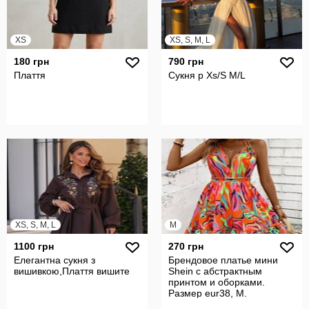
XS
XS, S, M, L
180 грн
790 грн
Плаття
Сукня р Xs/S M/L
XS, S, M, L
M
1100 грн
270 грн
Елегантна сукня з
Брендовое платье мини
вишивкою,Плаття вишите
Shein с абстрактным
принтом и оборками.
Размер eur38, М.