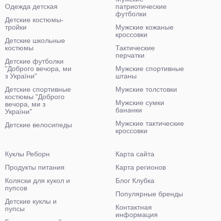
Одежда детская
патриотические
футболки
Детские костюмы-
тройки
Мужские кожаные
кроссовки
Детские школьные
костюмы
Тактические
перчатки
Детские футболки
"Доброго вечора, ми
Мужские спортивные
з України"
штаны
Детские спортивные
Мужские толстовки
костюмы "Доброго
Мужские сумки
вечора, ми з
бананки
України"
Мужские тактические
Детские велосипеды
кроссовки
Куклы Реборн
Карта сайта
Продукты питания
Карта регионов
Коляски для кукол и
Блог Клубка
пупсов
Популярные бренды
Детские куклы и
Контактная
пупсы
информация