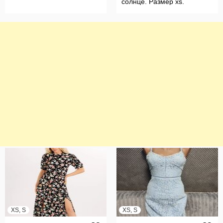
солнце. Размер xs.
XS, S
XS, S