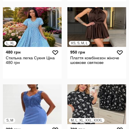
L, XL
XS, S, M, L
480 грн
950 грн
Стильна легка Сукня Ціна
Плаття комбінезон жіноче
480 грн
шовкове святкове
S, M
M, L, XL, XXL, XXXL