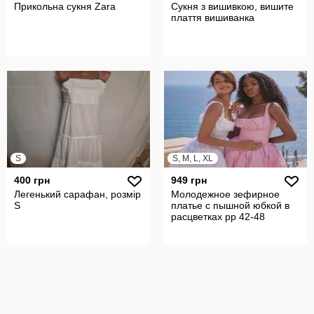
Прикольна сукня Zara
Сукня з вишивкою, вишите
плаття вишиванка
S
S, M, L, XL
400 грн
949 грн
Легенький сарафан, розмір
Молодежное зефирное
S
платье с пышной юбкой в
расцветках рр 42-48