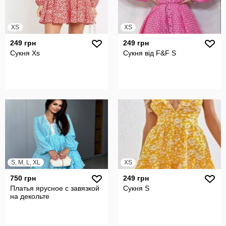
XS
XS
249 грн
249 грн
Сукня Xs
Сукня від F&F S
S, M, L, XL
XS
750 грн
249 грн
Платья ярусное с завязкой
Сукня S
на декольте