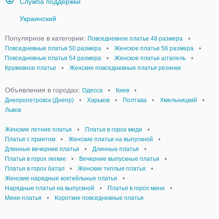
Служба поддержки
Украинский
Популярное в категории:
Повседневное платье 48 размера
•
Повседневные платья 50 размера
•
Женское платье 56 размера
•
Повседневные платья 54 размера
•
Женское платье штапель
•
Кружевное платье
•
Женские повседневные платья резинки
Объявления в городах:
Одесса
•
Киев
•
Днепропетровск (Днепр)
•
Харьков
•
Полтава
•
Хмельницкий
•
Львов
Женские летние платья
•
Платья в горох миди
•
Платья с принтом
•
Женские платья на выпускной
•
Длинные вечерние платья
•
Длинные платья
•
Платья в горох легкие
•
Вечерние выпускные платья
•
Платья в горох батал
•
Женские теплые платья
•
Женские нарядные коктейльные платья
•
Нарядные платья на выпускной
•
Платья в горох мини
•
Мини-платья
•
Короткие повседневные платья