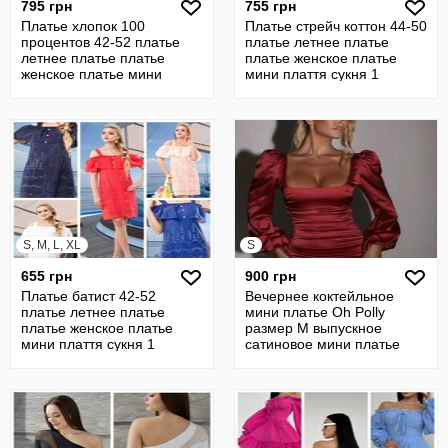
795 грн
755 грн
Платье хлопок 100
Платье стрейч коттон 44-50
процентов 42-52 платье
платье летнее платье
летнее платье платье
платье женское платье
женское платье мини
мини плаття сукня 1
плаття сукня 1
S, M, L, XL
S
655 грн
900 грн
Платье батист 42-52
Вечернее коктейльное
платье летнее платье
мини платье Oh Polly
платье женское платье
размер М выпускное
мини плаття сукня 1
сатиновое мини платье
плаття сукня