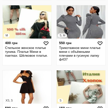
M
S, M
400 грн
550 грн
Стильное женское платье
Трикотажное мини платье
туника. Платье Мини в
мини с объёмными
паетках. Шёлковое платье.
плечами в гусиную лапку
ф437
XS, S
S