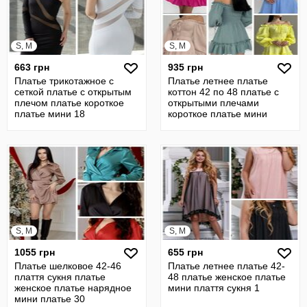
S, M
S, M
663 грн
935 грн
Платье трикотажное с
Платье летнее платье
сеткой платье с открытым
коттон 42 по 48 платье с
плечом платье короткое
открытыми плечами
платье мини 18
короткое платье мини
плаття 30
S, M
S, M
1055 грн
655 грн
Платье шелковое 42-46
Платье летнее платье 42-
плаття сукня платье
48 платье женское платье
женское платье нарядное
мини плаття сукня 1
мини платье 30