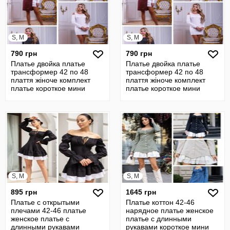
S, M
S, M
790 грн
790 грн
Платье двойка платье
Платье двойка платье
трансформер 42 по 48
трансформер 42 по 48
плаття жіноче комплект
плаття жіноче комплект
платье короткое мини
платье короткое мини
туника сукня 1
туника сукня 1
S, M
S, M
895 грн
1645 грн
Платье с открытыми
Платье коттон 42-46
плечами 42-46 платье
нарядное платье женское
женское платье с
платье с длинными
длинными рукавами
рукавами короткое мини