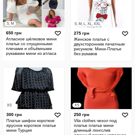
S, M
S, M, L, XL, XXL
650 грн
275 грн
Атласное шёлковое мини
Женское платье с
платье со спущенными
двухсторонним печатным
плечами и объёмными
рисунком. Мини-Платье
рукавами мини из атласа
без рукавов
ф402
XS
XS
300 грн
250 грн
Платье шифон короткое
Vila clothes чехол под
ярусное короткое платье
платье платье мини
мини Турция
длинный лонгслив