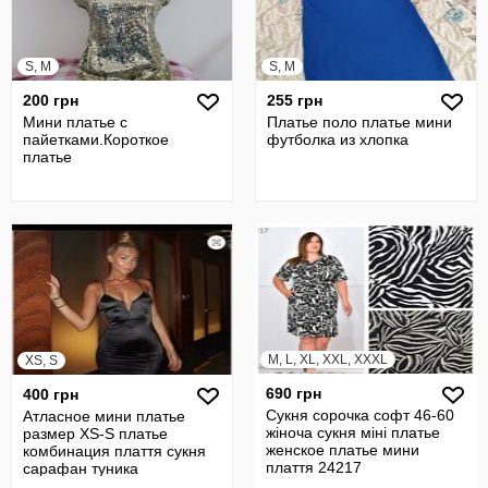
S, M
S, M
200 грн
255 грн
Мини платье с
Платье поло платье мини
пайетками.Короткое
футболка из хлопка
платье
M, L, XL, XXL, XXXL
XS, S
690 грн
400 грн
Сукня сорочка софт 46-60
Атласное мини платье
жіноча сукня міні платье
размер XS-S платье
женское платье мини
комбинация плаття сукня
плаття 24217
сарафан туника