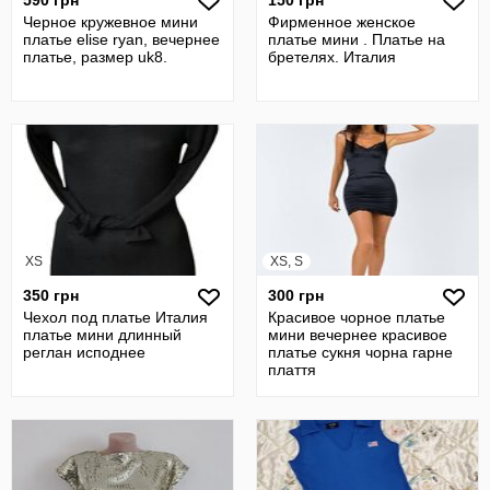
590 грн
150 грн
Черное кружевное мини
Фирменное женское
платье elise ryan, вечернее
платье мини . Платье на
платье, размер uk8.
бретелях. Италия
XS
XS, S
350 грн
300 грн
Чехол под платье Италия
Красивое чорное платье
платье мини длинный
мини вечернее красивое
реглан исподнее
платье сукня чорна гарне
плаття