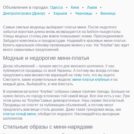
Объявления в городах:
Одесса
•
Киев
•
Львов
•
Днепропетровск (Днепр)
•
Харьков
•
Черновцы
•
Винница
Самые смелые модницы выбирают платья мини. После недолгого
забытья короткая длина вновь возвращается на fashion-пьедесталы.
Улицы модных столиц уже вовсю показывают ножки. Присоединяемся.
Забудьте комплексы и предрассудки. Надевайте красивые мини-платья.
Купить идеальную обновку-провокацию можно у нас. На “Клубке” вас ждет
много заманчивых предложений.
Модные и недорогие мини-платья
Доска объявлений – лучшее место для женского шоппинга. У нас
публикуются продавцы со всей Украины. А потому мы всегда готовы
предложить вам множество вариаций на тему того, что вы ищите.
Смотрите, какие изумительные модели:
мини-платья клубные
и на
каждый день. Выбирайте, в чем блистать.
В огромном каталоге “Клубка” собраны самые горячие тренды. Больше не
нужно бегать по городу в поисках той самой вещи. Все они есть у нас. При
этом цены на “Клубке”самые демократичные. Наш сервис бесплатный.
Продавцы не платят за публикацию объявлений, а потому могут
предлагать вам вещи столь дешево. Даже такая трендовая вещь, как
платье-гольф мини
, обойдется недорого. Наслаждайтесь выгодным
шоппингом.
Стильные образы с мини-нарядами