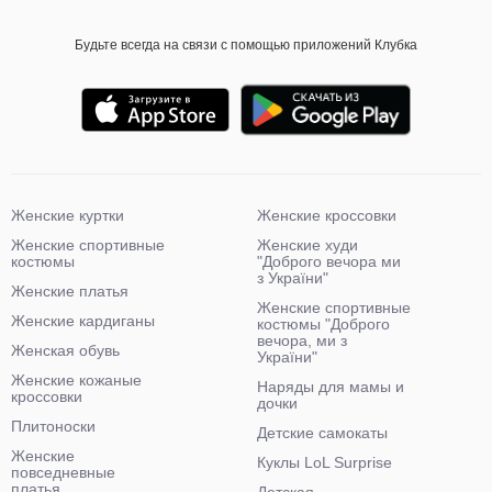
Будьте всегда на связи с помощью приложений Клубка
Женские куртки
Женские кроссовки
Женские спортивные
Женские худи
костюмы
"Доброго вечора ми
з України"
Женские платья
Женские спортивные
Женские кардиганы
костюмы "Доброго
вечора, ми з
Женская обувь
України"
Женские кожаные
Наряды для мамы и
кроссовки
дочки
Плитоноски
Детские самокаты
Женские
Куклы LoL Surprise
повседневные
платья