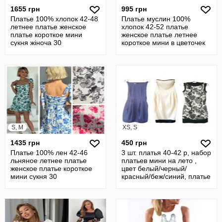
1655 грн
995 грн
Платье 100% хлопок 42-48
Платье муслин 100%
летнее платье женское
хлопок 42-52 платье
платье короткое мини
женское платье летнее
сукня жіноча 30
короткое мини в цветочек
23
S, M
XS, S
1435 грн
450 грн
Платье 100% лен 42-46
3 шт. платья 40-42 р, набор
льняное летнее платье
платьев мини на лето ,
женское платье короткое
цвет белый/черный/
мини сукня 30
красный/беж/синий, платье