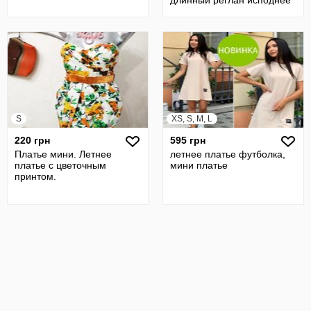
длинный реглан исподнее
S
XS, S, M, L
220 грн
595 грн
Платье мини. Летнее
летнее платье футболка,
платье с цветочным
мини платье
принтом.