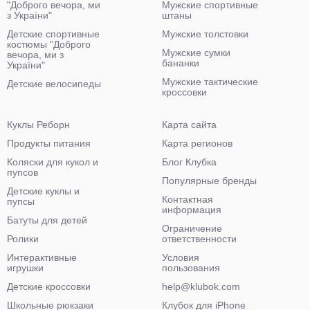
"Доброго вечора, ми
Мужские спортивные
з України"
штаны
Детские спортивные
Мужские толстовки
костюмы "Доброго
Мужские сумки
вечора, ми з
бананки
України"
Мужские тактические
Детские велосипеды
кроссовки
Куклы Реборн
Карта сайта
Продукты питания
Карта регионов
Коляски для кукол и
Блог Клубка
пупсов
Популярные бренды
Детские куклы и
Контактная
пупсы
информация
Батуты для детей
Ограничение
Ролики
ответственности
Интерактивные
Условия
игрушки
пользования
Детские кроссовки
help@klubok.com
Школьные рюкзаки
Клубок для iPhone