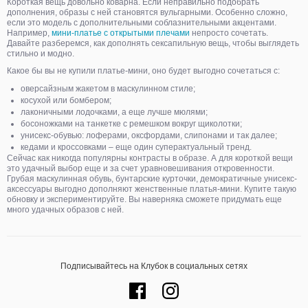
Короткая вещь довольно коварна. Если неправильно подобрать
дополнения, образы с ней становятся вульгарными. Особенно сложно,
если это модель с дополнительными соблазнительными акцентами.
Например,
мини-платье с открытыми плечами
непросто сочетать.
Давайте разберемся, как дополнять сексапильную вещь, чтобы выглядеть
стильно и модно.
Какое бы вы не купили платье-мини, оно будет выгодно сочетаться с:
оверсайзным жакетом в маскулинном стиле;
косухой или бомбером;
лаконичными лодочками, а еще лучше мюлями;
босоножками на танкетке с ремешком вокруг щиколотки;
унисекс-обувью: лоферами, оксфордами, слипонами и так далее;
кедами и кроссовками – еще один суперактуальный тренд.
Сейчас как никогда популярны контрасты в образе. А для короткой вещи
это удачный выбор еще и за счет уравновешивания откровенности.
Грубая маскулинная обувь, бунтарские курточки, демократичные унисекс-
аксессуары выгодно дополняют женственные платья-мини. Купите такую
обновку и экспериментируйте. Вы наверняка сможете придумать еще
много удачных образов с ней.
Подписывайтесь на Клубок в социальных сетях