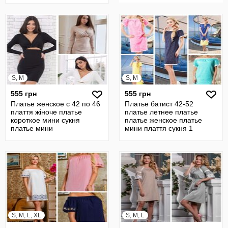
S, M
S, M
555 грн
555 грн
Платье женское с 42 по 46
Платье батист 42-52
плаття жіноче платье
платье летнее платье
короткое мини сукня
платье женское платье
платье мини
мини плаття сукня 1
S, M, L, XL
S, M, L