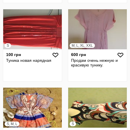
S
M, L, XL, XXL
100 грн
600 грн
Туника новая нарядная
Продам очень нежную и
красивую тунику.
S, M, L
S