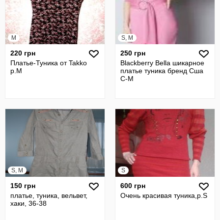
M
S, M
220 грн
250 грн
Платье-Туника от Takko
Blackberry Bella шикарное
р.М
платье туника бренд Сша
С-М
S, M
S
150 грн
600 грн
платье, туника, вельвет,
Очень красивая туника,р.S
хаки, 36-38