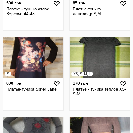
500 грн
85 грн
Платье - туника атлас
Платье-туника
Версаче 44-48
женская,р.S,M
S
XS, S, M, L
890 грн
170 грн
Платье-туника Sister Jane
Платье - туника теплое XS-
S-M