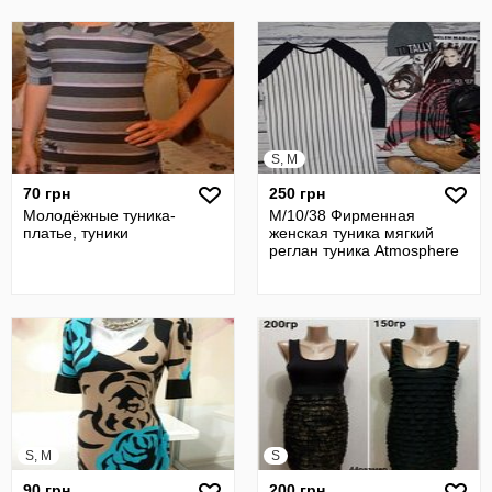
S, M
70 грн
250 грн
Молодёжные туника-
М/10/38 Фирменная
платье, туники
женская туника мягкий
реглан туника Atmosphere
S, M
S
90 грн
200 грн