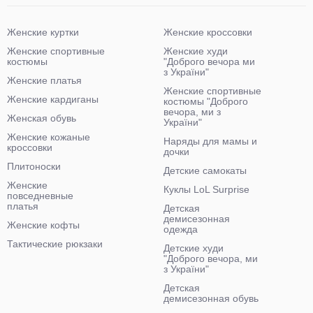
Женские куртки
Женские кроссовки
Женские спортивные
Женские худи
костюмы
"Доброго вечора ми
з України"
Женские платья
Женские спортивные
Женские кардиганы
костюмы "Доброго
вечора, ми з
Женская обувь
України"
Женские кожаные
Наряды для мамы и
кроссовки
дочки
Плитоноски
Детские самокаты
Женские
Куклы LoL Surprise
повседневные
платья
Детская
демисезонная
Женские кофты
одежда
Тактические рюкзаки
Детские худи
"Доброго вечора, ми
з України"
Детская
демисезонная обувь