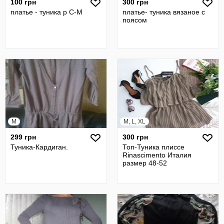
100 грн
300 грн
платье - туника р С-М
платье- туника вязаное с
поясом
M
M, L, XL
299 грн
300 грн
Туника-Кардиган.
Топ-Туника плиссе
Rinascimento Италия
размер 48-52