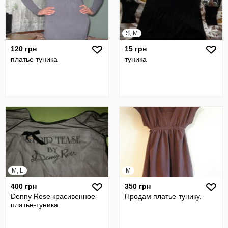
S, M
120 грн
15 грн
платье туника
туника
M, L
M
400 грн
350 грн
Denny Rose красивенное
Продам платье-тунику.
платье-туника