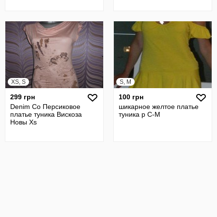
XS, S
S, M
299 грн
100 грн
Denim Co Персиковое
шикарное желтое платье
платье туника Вискоза
туника р С-М
Новы Хs