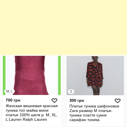
M, L
S
700 грн
300 грн
Женская вишневая красная
Платье туника шифоновое
туника топ майка мини
Zara размер М платье-
платье 100% шелк р. М, XL,
туника плаття сукня
L Lauren Ralph Lauren
сарафан туника