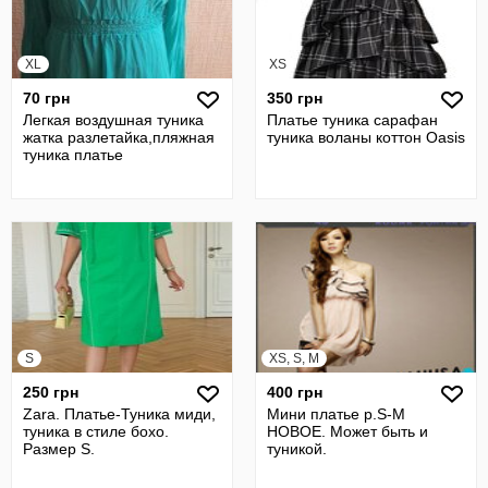
XL
XS
70 грн
350 грн
Легкая воздушная туника
Платье туника сарафан
жатка разлетайка,пляжная
туника воланы коттон Oasis
туника платье
S
XS, S, M
250 грн
400 грн
Zara. Платье-Туника миди,
Мини платье р.S-M
туника в стиле бохо.
НОВОЕ. Может быть и
Размер S.
туникой.