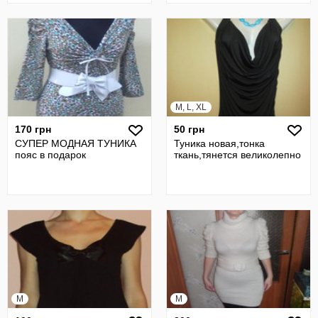
M, L, XL
170 грн
50 грн
СУПЕР МОДНАЯ ТУНИКА
Туника новая,тонка
пояс в подарок
ткань,тянется великолепно
M
M