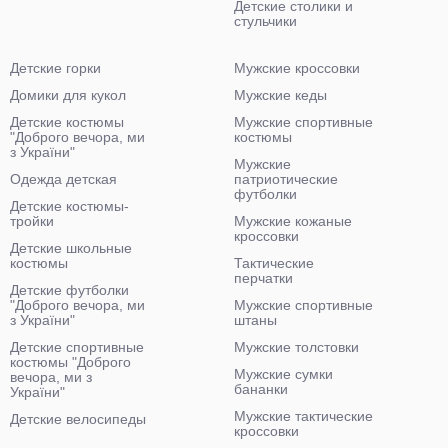
Детские столики и
стульчики
Детские горки
Мужские кроссовки
Домики для кукол
Мужские кеды
Детские костюмы
Мужские спортивные
"Доброго вечора, ми
костюмы
з України"
Мужские
Одежда детская
патриотические
футболки
Детские костюмы-
тройки
Мужские кожаные
кроссовки
Детские школьные
костюмы
Тактические
перчатки
Детские футболки
"Доброго вечора, ми
Мужские спортивные
з України"
штаны
Детские спортивные
Мужские толстовки
костюмы "Доброго
Мужские сумки
вечора, ми з
бананки
України"
Мужские тактические
Детские велосипеды
кроссовки