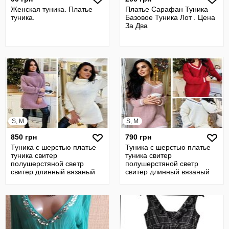
Женская туника. Платье
Платье Сарафан Туника
туника.
Базовое Туника Лот . Цена
За Два
S, M
S, M
850 грн
790 грн
Туника с шерстью платье
Туника с шерстью платье
туника свитер
туника свитер
полушерстяной светр
полушерстяной светр
свитер длинный вязаный
свитер длинный вязаный
кофта платье 30
кофта платье 30