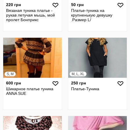
220 грн
50 грн
Вязаная туника платье -
Платье-туника на
рукав летучая мышь, мой
крупненькую девушку
пролет Бонприкс
.Размер L/
S, M
M, L, XL
600 грн
250 грн
Шикарное платье туника
Платье-Туника
ANNA SUE