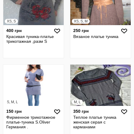
XS, S
XS, S, M
400 грн
250 грн
Красивая туника-платье
Вязаное платье туника
трикотажная ,разм S
S, M, L
M, L
150 грн
350 грн
Фирменное трикотажное
Теплое платье туника
платье-туника S.Oliver
женская серая с
Германия .
карманами