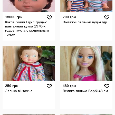
15000 грн
200 грн
Кукла Sonni Гдр с грудью
Вінтажні лялечки чудікі гдр
винтажная кукла 1970-х
годов, кукла с модельным
телом
250 грн
480 грн
Лялька вінтажна
Велика лялька Барбі 43 см