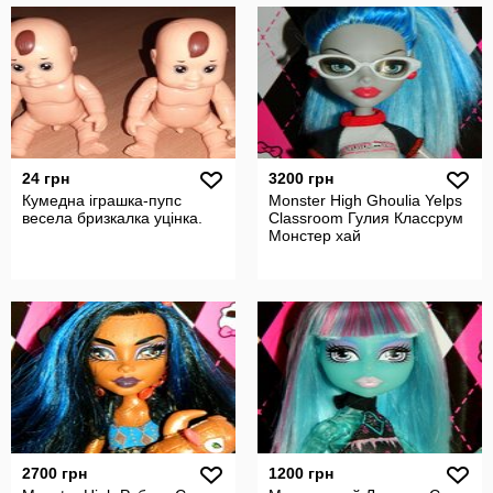
24 грн
3200 грн
Кумедна іграшка-пупс
Monster High Ghoulia Yelps
весела бризкалка уцінка.
Classroom Гулия Классрум
Монстер хай
2700 грн
1200 грн