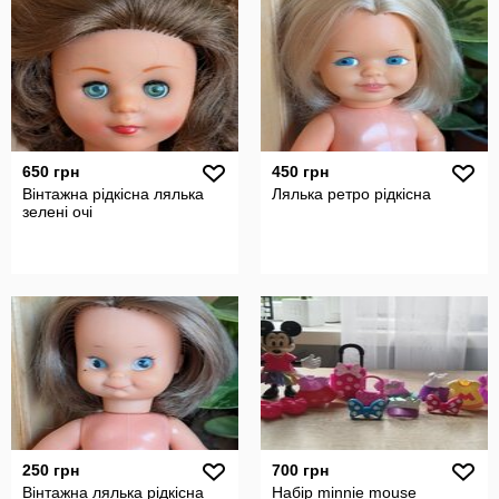
650 грн
450 грн
Вінтажна рідкісна лялька
Лялька ретро рідкісна
зелені очі
250 грн
700 грн
Вінтажна лялька рідкісна
Набір minnie mouse