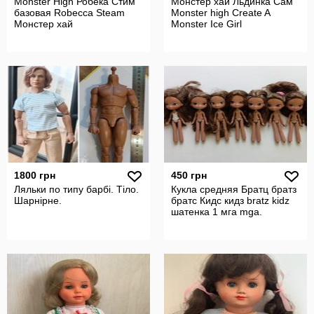
Monster High Робека Стим
Монстер хай Льдинка Сам
базовая Robecca Steam
Monster high Create A
Монстер хай
Monster Ice Girl
1800 грн
450 грн
Ляльки по типу барбі. Тіло.
Кукла средняя Братц братз
Шарнірне.
братс Кидс кидз bratz kidz
шатенка 1 мга mga.