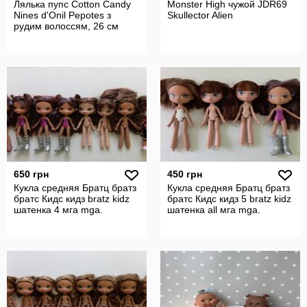
Лялька пупс Cotton Candy
Monster High чужой JDR69
Nines d'Onil Pepotes з
Skullector Alien
рудим волоссям, 26 см
650 грн
450 грн
Кукла средняя Братц братз
Кукла средняя Братц братз
братс Кидс кидз bratz kidz
братс Кидс кидз 5 bratz kidz
шатенка 4 мга mga.
шатенка all мга mga.