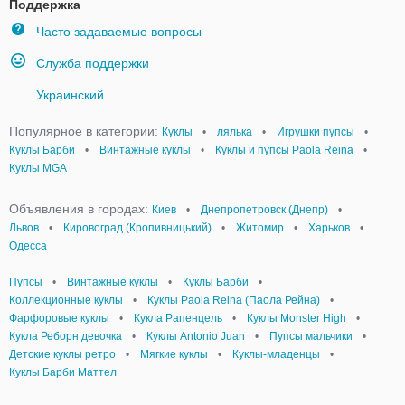
Поддержка
Часто задаваемые вопросы
Служба поддержки
Украинский
Популярное в категории:
Куклы
•
лялька
•
Игрушки пупсы
•
Куклы Барби
•
Винтажные куклы
•
Куклы и пупсы Paola Reina
•
Куклы MGA
Объявления в городах:
Киев
•
Днепропетровск (Днепр)
•
Львов
•
Кировоград (Кропивницький)
•
Житомир
•
Харьков
•
Одесса
Пупсы
•
Винтажные куклы
•
Куклы Барби
•
Коллекционные куклы
•
Куклы Paola Reina (Паола Рейна)
•
Фарфоровые куклы
•
Кукла Рапенцель
•
Куклы Monster High
•
Кукла Реборн девочка
•
Куклы Antonio Juan
•
Пупсы мальчики
•
Детские куклы ретро
•
Мягкие куклы
•
Куклы-младенцы
•
Куклы Барби Маттел