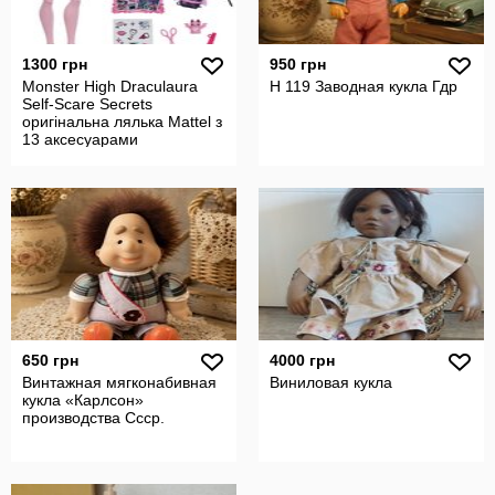
1300 грн
950 грн
Monster High Draculaura
Н 119 Заводная кукла Гдр
Self-Scare Secrets
оригінальна лялька Mattel з
13 аксесуарами
650 грн
4000 грн
Винтажная мягконабивная
Виниловая кукла
кукла «Карлсон»
производства Ссср.