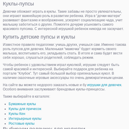
Куклы-пупсы
Девочки обожают играть в куклы. Такие забавы не просто увлекательны,
они играют важнейшую роль в развитии ребенка. Игра в “дочки-матери”
развивает фантазию и воображение, ускоряет социализацию чада, учит
малышку заботиться о других. Помогите дочурке усыновить самого
красивого пупсика. С интересной игрушкой ребенок никогда не заскучает.
Купить детские пупсы и куклы
Известное правило педагогики: учишь других, учишься сам. Именно такова
роль пупсов для девочек. Маленькая “мамочка” будет кормить своего
малыша, воспитывать его, укладывать спать. В итоге и сама будет вести
себя хорошо, слушаться родителей, соблюдать режим.
Чтобы ребенок с удовольствием играл куколкой, игрушке следует быть
самой красивой и интересной. Выбирайте подарок для ребенка на
портале “Клубок”. Тут самый большой выбор оригинальных кукол. В
наличии сказочные игровые аксессуары по очень демократичным ценам.
На сайте вы можете недорого заказать новые и бу
игрушки для девочек
.
Особого внимания заслуживают брендовые куклы-принцессы.
Также выбирайте в каталоге:
Бумажные куклы
Куклы для причесок
Куклы Кен
Интерьерные куклы
Ростовые куклы