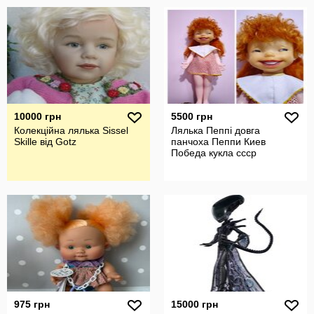
10000 грн
5500 грн
Колекційна лялька Sissel
Лялька Пеппі довга
Skille від Gotz
панчоха Пеппи Киев
Победа кукла ссср
975 грн
15000 грн