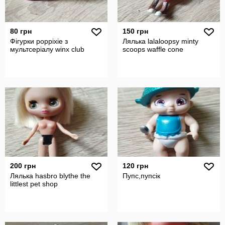
80 грн
150 грн
Фігурки poppixie з
Лялька lalaloopsy minty
мультсеріалу winx club
scoops waffle cone
200 грн
120 грн
Лялька hasbro blythe the
Пупс,пупсік
littlest pet shop