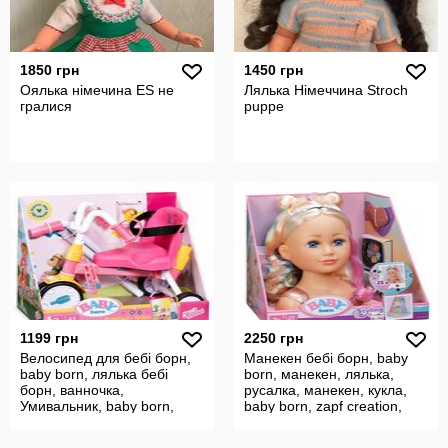
1850 грн
1450 грн
Оялька німечина ES не
Лялька Німеччина Stroch
гралися
puppe
1199 грн
2250 грн
Велосипед для бебі борн,
Манекен бебі борн, baby
baby born, лялька бебі
born, манекен, лялька,
борн, ванночка,
русалка, манекен, кукла,
Умивальник, baby born,
baby born, zapf creation,
zapf creation