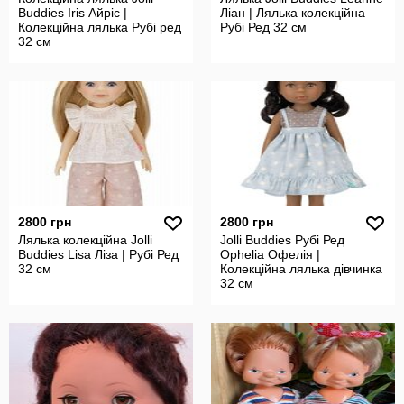
Buddies Iris Айріс |
Ліан | Лялька колекційна
Колекційна лялька Рубі ред
Рубі Ред 32 см
32 см
2800 грн
2800 грн
Лялька колекційна Jolli
Jolli Buddies Рубі Ред
Buddies Lisa Ліза | Рубі Ред
Ophelia Офелія |
32 см
Колекційна лялька дівчинка
32 см