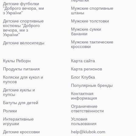
перчатки
Детские футболки
"Доброго вечора, ми
Мужские спортивные
з України"
штаны
Детские спортивные
Мужские толстовки
костюмы "Доброго
Мужские сумки
вечора, ми з
бананки
України"
Мужские тактические
Детские велосипеды
кроссовки
Куклы Реборн
Карта сайта
Продукты питания
Карта регионов
Коляски для кукол и
Блог Клубка
пупсов
Популярные бренды
Детские куклы и
Контактная
пупсы
информация
Батуты для детей
Ограничение
Ролики
ответственности
Интерактивные
Условия
игрушки
пользования
Детские кроссовки
help@klubok.com