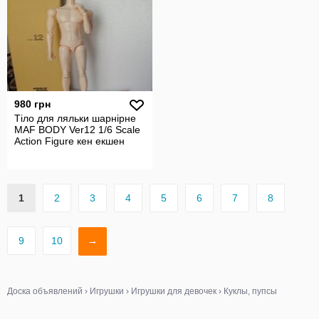
980 грн
Тіло для ляльки шарнірне
MAF BODY Ver12 1/6 Scale
Action Figure кен екшен
1
2
3
4
5
6
7
8
9
10
→
Доска объявлений
›
Игрушки
›
Игрушки для девочек
›
Куклы, пупсы