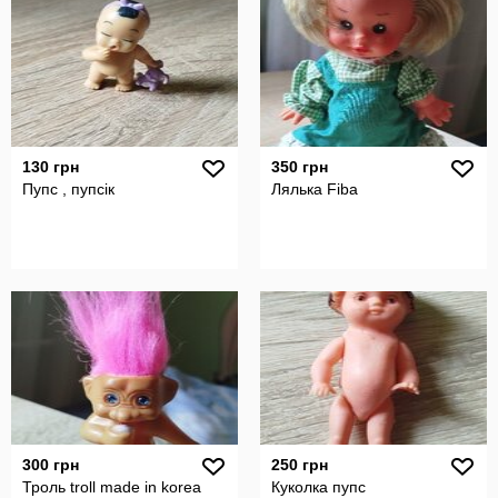
130 грн
350 грн
Пупс , пупсік
Лялька Fiba
300 грн
250 грн
Троль troll made in korea
Куколка пупс