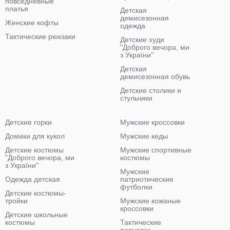
повседневные
платья
Детская
демисезонная
Женские кофты
одежда
Тактические рюкзаки
Детские худи
"Доброго вечора, ми
з України"
Детская
демисезонная обувь
Детские столики и
стульчики
Детские горки
Мужские кроссовки
Домики для кукол
Мужские кеды
Детские костюмы
Мужские спортивные
"Доброго вечора, ми
костюмы
з України"
Мужские
Одежда детская
патриотические
футболки
Детские костюмы-
тройки
Мужские кожаные
кроссовки
Детские школьные
костюмы
Тактические