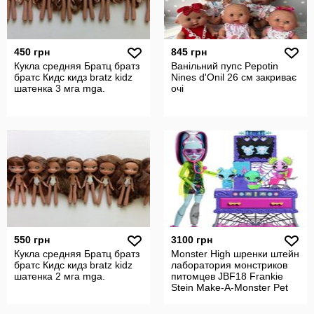
450 грн
845 грн
Кукла средняя Братц братз
Ванільний пупс Pepotin
братс Кидс кидз bratz kidz
Nines d'Onil 26 см закриває
шатенка 3 мга mga.
очі
550 грн
3100 грн
Кукла средняя Братц братз
Monster High шренки штейн
братс Кидс кидз bratz kidz
лаборатория монстриков
шатенка 2 мга mga.
питомцев JBF18 Frankie
Stein Make-A-Monster Pet