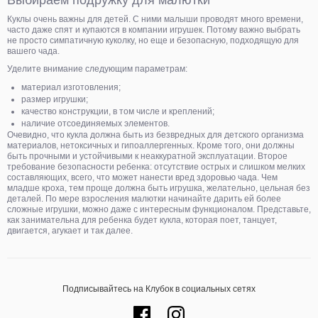
Выбираем подружку для малютки
Куклы очень важны для детей. С ними малыши проводят много времени,
часто даже спят и купаются в компании игрушек. Потому важно выбрать
не просто симпатичную куколку, но еще и безопасную, подходящую для
вашего чада.
Уделите внимание следующим параметрам:
материал изготовления;
размер игрушки;
качество конструкции, в том числе и креплений;
наличие отсоединяемых элементов.
Очевидно, что кукла должна быть из безвредных для детского организма
материалов, нетоксичных и гипоаллергенных. Кроме того, они должны
быть прочными и устойчивыми к неаккуратной эксплуатации. Второе
требование безопасности ребенка: отсутствие острых и слишком мелких
составляющих, всего, что может нанести вред здоровью чада. Чем
младше кроха, тем проще должна быть игрушка, желательно, цельная без
деталей. По мере взросления малютки начинайте дарить ей более
сложные игрушки, можно даже с интересным функционалом. Представьте,
как занимательна для ребенка будет кукла, которая поет, танцует,
двигается, агукает и так далее.
Подписывайтесь на Клубок в социальных сетях