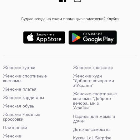
Будьте всегда на связи с помощью приложений Клубка
Женские куртки
Женские кроссовки
Женские спортивные
Женские худи
костюмы
"Доброго вечора ми
з України"
Женские платья
Женские спортивные
Женские кардиганы
костюмы "Доброго
вечора, ми з
Женская обувь
України"
Женские кожаные
Наряды для мамы и
кроссовки
дочки
Плитоноски
Детские самокаты
Женские
Куклы LoL Surprise