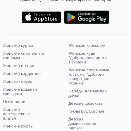
Будьте всегда на связи с помощью приложений Клубка
Женские куртки
Женские кроссовки
Женские спортивные
Женские худи
костюмы
"Доброго вечора ми
з України"
Женские платья
Женские спортивные
Женские кардиганы
костюмы "Доброго
вечора, ми з
Женская обувь
України"
Женские кожаные
Наряды для мамы и
кроссовки
дочки
Плитоноски
Детские самокаты
Женские
Куклы LoL Surprise
повседневные
платья
Детская
демисезонная
Женские кофты
одежда