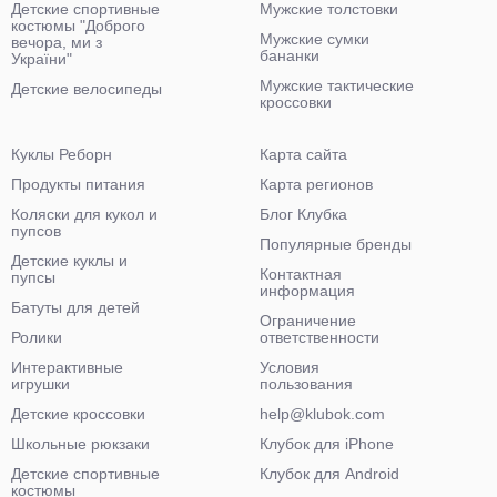
Детские спортивные
Мужские толстовки
костюмы "Доброго
Мужские сумки
вечора, ми з
бананки
України"
Мужские тактические
Детские велосипеды
кроссовки
Куклы Реборн
Карта сайта
Продукты питания
Карта регионов
Коляски для кукол и
Блог Клубка
пупсов
Популярные бренды
Детские куклы и
Контактная
пупсы
информация
Батуты для детей
Ограничение
Ролики
ответственности
Интерактивные
Условия
игрушки
пользования
Детские кроссовки
help@klubok.com
Школьные рюкзаки
Клубок для iPhone
Детские спортивные
Клубок для Android
костюмы