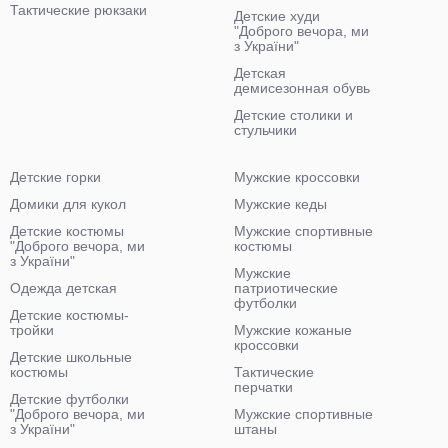
Тактические рюкзаки
Детские худи
"Доброго вечора, ми
з України"
Детская
демисезонная обувь
Детские столики и
стульчики
Детские горки
Мужские кроссовки
Домики для кукол
Мужские кеды
Детские костюмы
Мужские спортивные
"Доброго вечора, ми
костюмы
з України"
Мужские
Одежда детская
патриотические
футболки
Детские костюмы-
тройки
Мужские кожаные
кроссовки
Детские школьные
костюмы
Тактические
перчатки
Детские футболки
"Доброго вечора, ми
Мужские спортивные
з України"
штаны