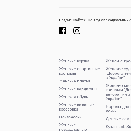
Подписывайтесь на Клубок в социальных 
Женские куртки
Женские кро
Женские спортивные
Женские худ
костюмы
"Доброго ве
з України"
Женские платья
Женские спо
Женские кардиганы
костюмы "До
вечора, ми з
Женская обувь
України"
Женские кожаные
Наряды для
кроссовки
дочки
Плитоноски
Детские сам
Женские
Куклы LoL Su
повседневные