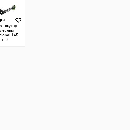
грн
ат скутер
олесный
sional 145
н., 2
, груз. до
 Nixor