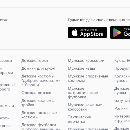
сетях
Будьте всегда на связи с помощью п
ссовки
Детские горки
Мужские кроссовки
Куклы Р
и
Домики для кукол
Мужские кеды
Продукт
чора ми
Детские костюмы
Мужские спортивные
Коляски
"Доброго вечора, ми
костюмы
пупсов
ртивные
з України"
Мужские
Детские
брого
Одежда детская
патриотические
пупсы
футболки
Детские костюмы-
Батуты 
тройки
Мужские кожаные
 мамы и
Ролики
кроссовки
Детские школьные
Интера
костюмы
Тактические
окаты
игрушки
перчатки
Детские футболки
rprise
Детские
"Доброго вечора, ми
Мужские спортивные