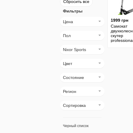
Сбросить все
Фильтры
1999 грн
Цена
Самокат
двухколес
Пол
скутер
professiona
алюмин., д
Nixor Sports
кг Nixor Spo
NA01058
Цвет
Состояние
Регион
Сортировка
Черный список