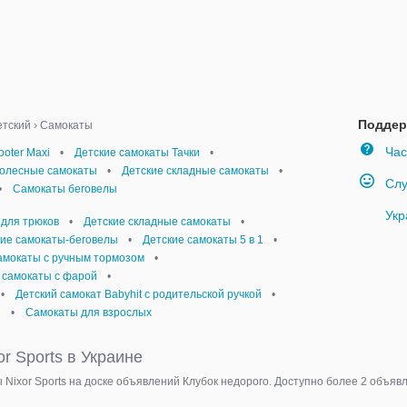
Поддер
етский
›
Самокаты
Час
oter Maxi
•
Детские самокаты Тачки
•
колесные самокаты
•
Детские складные самокаты
•
Слу
•
Самокаты беговелы
Укр
для трюков
•
Детские складные самокаты
•
кие самокаты-беговелы
•
Детские самокаты 5 в 1
•
амокаты с ручным тормозом
•
 самокаты с фарой
•
•
Детский самокат Babyhit с родительской ручкой
•
и
•
Самокаты для взрослых
r Sports в Украине
ы Nixor Sports на доске объявлений Клубок недорого. Доступно более 2 объя