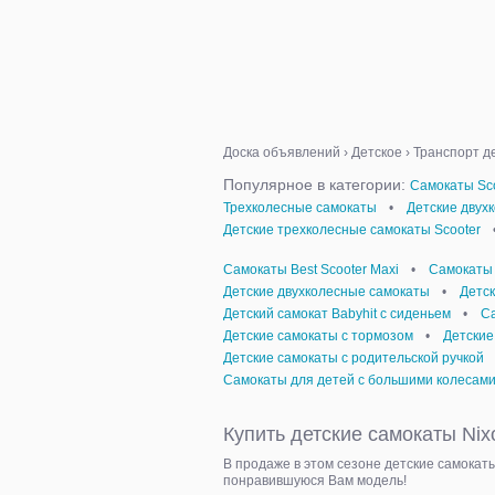
Доска объявлений
›
Детское
›
Транспорт д
Популярное в категории:
Самокаты Sco
Трехколесные самокаты
•
Детские двух
Детские трехколесные самокаты Scooter
Самокаты Best Scooter Maxi
•
Самокаты 
Детские двухколесные самокаты
•
Детс
Детский самокат Babyhit с сиденьем
•
С
Детские самокаты с тормозом
•
Детские
Детские самокаты с родительской ручкой
Самокаты для детей с большими колесам
Купить детские самокаты Nixo
В продаже в этом сезоне детские самокат
понравившуюся Вам модель!