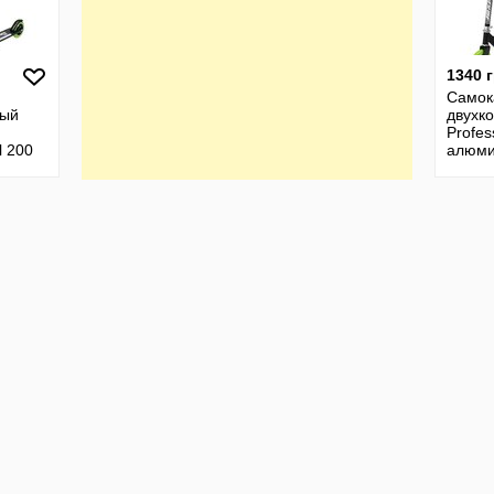
1340 
Самок
ный
двухк
Profes
l 200
алюми
о 100
колеса
rts
100 кг
Sports