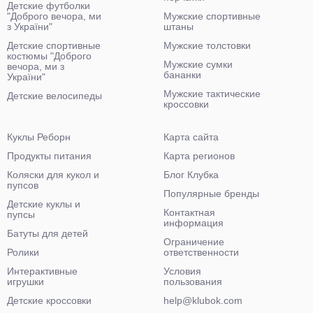
Детские футболки
"Доброго вечора, ми
Мужские спортивные
з України"
штаны
Детские спортивные
Мужские толстовки
костюмы "Доброго
Мужские сумки
вечора, ми з
бананки
України"
Мужские тактические
Детские велосипеды
кроссовки
Куклы Реборн
Карта сайта
Продукты питания
Карта регионов
Коляски для кукол и
Блог Клубка
пупсов
Популярные бренды
Детские куклы и
Контактная
пупсы
информация
Батуты для детей
Ограничение
Ролики
ответственности
Интерактивные
Условия
игрушки
пользования
Детские кроссовки
help@klubok.com