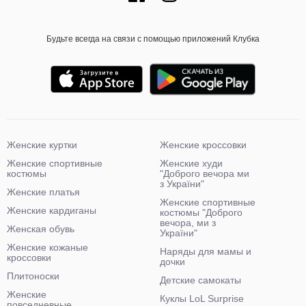
Будьте всегда на связи с помощью приложений Клубка
Женские куртки
Женские кроссовки
Женские спортивные
Женские худи
костюмы
"Доброго вечора ми
з України"
Женские платья
Женские спортивные
Женские кардиганы
костюмы "Доброго
вечора, ми з
Женская обувь
України"
Женские кожаные
Наряды для мамы и
кроссовки
дочки
Плитоноски
Детские самокаты
Женские
Куклы LoL Surprise
повседневные