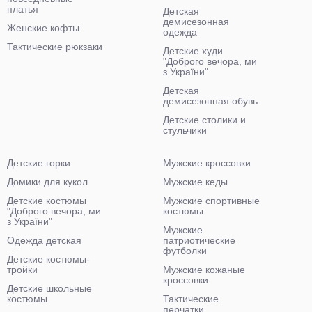
платья
Детская
демисезонная
Женские кофты
одежда
Тактические рюкзаки
Детские худи
"Доброго вечора, ми
з України"
Детская
демисезонная обувь
Детские столики и
стульчики
Детские горки
Мужские кроссовки
Домики для кукол
Мужские кеды
Детские костюмы
Мужские спортивные
"Доброго вечора, ми
костюмы
з України"
Мужские
Одежда детская
патриотические
футболки
Детские костюмы-
тройки
Мужские кожаные
кроссовки
Детские школьные
костюмы
Тактические
перчатки