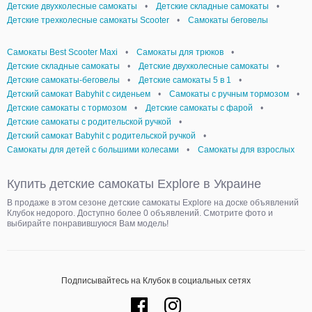
Детские двухколесные самокаты
•
Детские складные самокаты
•
Детские трехколесные самокаты Scooter
•
Самокаты беговелы
Самокаты Best Scooter Maxi
•
Самокаты для трюков
•
Детские складные самокаты
•
Детские двухколесные самокаты
•
Детские самокаты-беговелы
•
Детские самокаты 5 в 1
•
Детский самокат Babyhit с сиденьем
•
Самокаты с ручным тормозом
•
Детские самокаты с тормозом
•
Детские самокаты с фарой
•
Детские самокаты с родительской ручкой
•
Детский самокат Babyhit с родительской ручкой
•
Самокаты для детей с большими колесами
•
Самокаты для взрослых
Купить детские самокаты Explore в Украине
В продаже в этом сезоне детские самокаты Explore на доске объявлений
Клубок недорого. Доступно более 0 объявлений. Смотрите фото и
выбирайте понравившуюся Вам модель!
Подписывайтесь на Клубок в социальных сетях