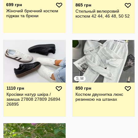
699 грн
865 грн
Жіночий брючний костюм
Стильный велюровий
піджак та брюки
костюм 42 44, 46 48, 50 52
S, M
1110 грн
850 грн
Кросівки натур шкіра /
Костюм двухнитка люкс
замша 27808 27809 26894
резинкою на штанах
26895