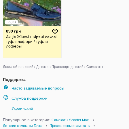
36, 37
899 грн
Акція Жіночі шкіряні лакові
туфлі лофери / туфли
лоферы
Доска объявлений
›
Детское
›
Транспорт детский
›
Самокаты
Поддержка
Часто задаваемые вопросы
Служба поддержки
Украинский
Популярное в категории:
Самокаты Scooter Maxi
•
Детские самокаты Тачки
•
Трехколесные самокаты
•