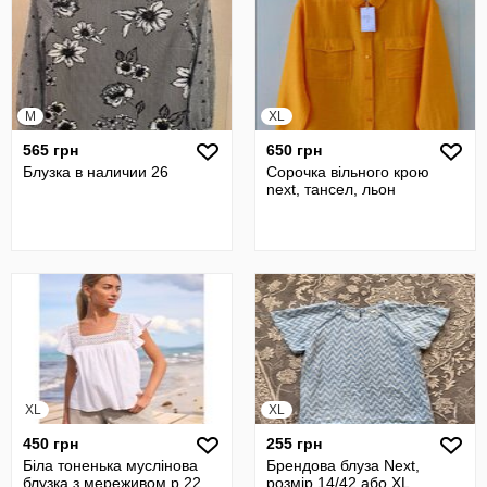
M
XL
565 грн
650 грн
Блузка в наличии 26
Сорочка вільного крою
next, тансел, льон
XL
XL
450 грн
255 грн
Біла тоненька муслінова
Брендова блуза Next,
блузка з мереживом р.22
розмір 14/42 або XL