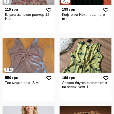
S
M, L
110 грн
199 грн
Блузка женская размер 12
Кофточка Next новая, р-р
Next
m-l
S, M
550 грн
199 грн
Топ марки next, S M.
Летняя блузка с эффектом
на запах Next. L