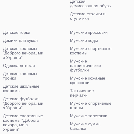
Детская
демисезонная обувь
Детские столики и
стульчики
Детские горки
Мужские кроссовки
Домики для кукол
Мужские кеды
Детские костюмы
Мужские спортивные
"Доброго вечора, ми
костюмы
з України"
Мужские
Одежда детская
патриотические
футболки
Детские костюмы-
тройки
Мужские кожаные
кроссовки
Детские школьные
костюмы
Тактические
перчатки
Детские футболки
"Доброго вечора, ми
Мужские спортивные
з України"
штаны
Детские спортивные
Мужские толстовки
костюмы "Доброго
Мужские сумки
вечора, ми з
бананки
України"