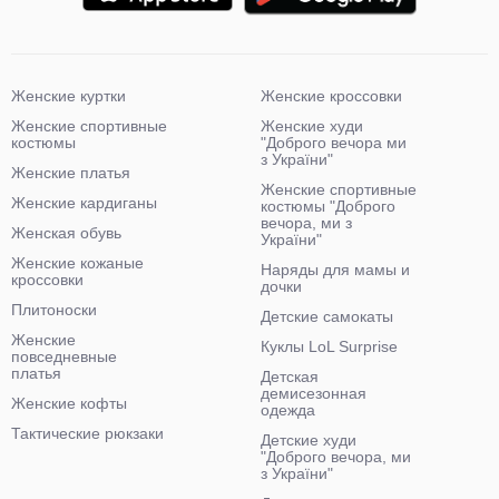
Женские куртки
Женские кроссовки
Женские спортивные
Женские худи
костюмы
"Доброго вечора ми
з України"
Женские платья
Женские спортивные
Женские кардиганы
костюмы "Доброго
вечора, ми з
Женская обувь
України"
Женские кожаные
Наряды для мамы и
кроссовки
дочки
Плитоноски
Детские самокаты
Женские
Куклы LoL Surprise
повседневные
платья
Детская
демисезонная
Женские кофты
одежда
Тактические рюкзаки
Детские худи
"Доброго вечора, ми
з України"