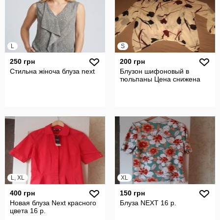
L
S
250 грн
200 грн
Стильна жіноча блуза next
Блузон шифоновый в
тюльпаны Цена снижена
L, XL
XL
400 грн
150 грн
Новая блуза Next красного
Блуза NEXT 16 р.
цвета 16 р.