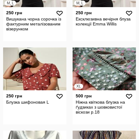
M, L
M, L
250 грн
250 грн
Вишукана чорна сорочка із
Ексклюзивна вечірня блуза
фактурним металізованим
колекції Emma Willis
візерунком
XL
250 грн
500 грн
Блузка шифоновая L
Ніжна квіткова блузка на
ґудзиках з шовковистої
віскози р.18