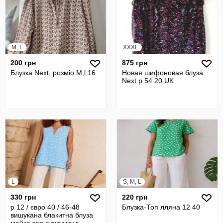
M, L
XXXL
200 грн
875 грн
Блузка Next, розміо М,l 16
Новая шифоновая блуза
Next р 54 20 UK
L
S, M, L
330 грн
220 грн
р 12 / євро 40 / 46-48
Блузка-Топ лляна 12 40
вишукана блакитна блуза