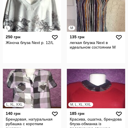
L
M
250 грн
135 грн
Жіноча блуза Next р. 12/L
легкая блузка Next в
идеальном состоянии M
L, XL, XXL
M, L, XL, XXL
140 грн
185 грн
Брендовая, натуральная
Красива, ошатна, брендова
рубашка с коротким
блуза-обманка із