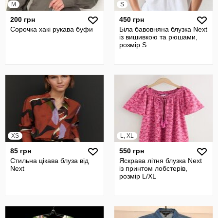
M
S
200 грн
450 грн
Сорочка хакі рукава буфи
Біла бавовняна блузка Next
із вишивкою та рюшами,
розмір S
XS
L, XL
85 грн
550 грн
Стильна цікава блуза від
Яскрава літня блузка Next
Next
із принтом лобстерів,
розмір L/XL