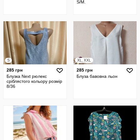
S/M.
S
XL, XXL
285 грн
285 грн
Блузка Next рюлекс
Блуза бавовна льон
сріблястого кольору розмір
8/36