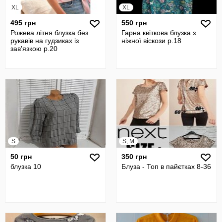
XL
XL
495 грн
550 грн
Рожева літня блузка без
Гарна квіткова блузка з
рукавів на гудзиках із
ніжної віскози р.18
зав'язкою р.20
S
S, M
50 грн
350 грн
блузка 10
Блуза - Топ в пайєтках 8-36