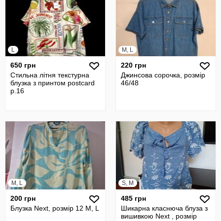
L
M, L
650 грн
220 грн
Стильна літня текстурна
Джинсова сорочка, розмір
блузка з принтом postcard
46/48
р.16
M, L
S, M
200 грн
485 грн
Блузка Next, розмір 12 М, L
Шикарна класнюча блуза з
вишивкою Next , розмір