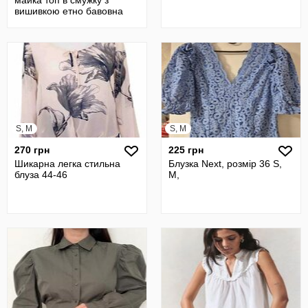
майка топ в смужку з
вишивкою етно бавовна
Next
S, M
S, M
270 грн
225 грн
Шикарна легка стильна
Блузка Next, розмір 36 S,
блуза 44-46
M,