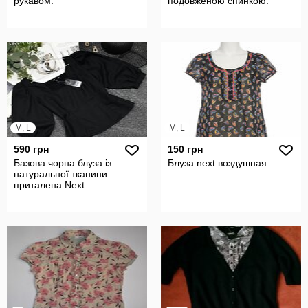
рукавом.
подовженою спинкою.
M, L
M, L
590 грн
150 грн
Базова чорна блуза із
Блуза next воздушная
натуральної тканини
приталена Next