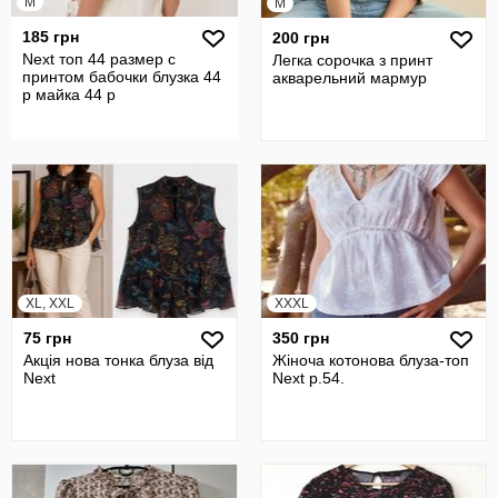
M
M
185 грн
200 грн
Next топ 44 размер с
Легка сорочка з принт
принтом бабочки блузка 44
акварельний мармур
р майка 44 р
XL, XXL
XXXL
75 грн
350 грн
Акція нова тонка блуза від
Жіноча котонова блуза-топ
Next
Next р.54.