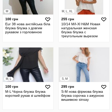
M
M, L, XL
100 грн
255 грн
Eur 38 нова англійська біла
10/14 М/l-Xl H&M Новая
блузка блузка з довгим
натуральная женская
рукавом з горловиною
блузка блузка с
треугольным вырезом
полоска
M, L
S, M
100 грн
295 грн
М-L Чорна блузка блузка
S-М нова фірмова блузка
короткий рукав зі шлейфом
блузка сорочка з ажурною
вишивкою sinsay