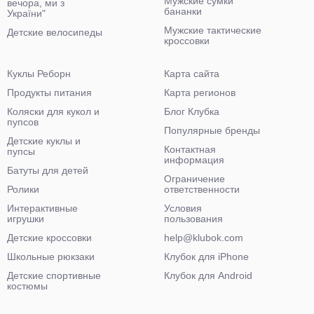
Мужские сумки
вечора, ми з
бананки
України"
Мужские тактические
Детские велосипеды
кроссовки
Куклы Реборн
Карта сайта
Продукты питания
Карта регионов
Коляски для кукол и
Блог Клубка
пупсов
Популярные бренды
Детские куклы и
Контактная
пупсы
информация
Батуты для детей
Ограничение
Ролики
ответственности
Интерактивные
Условия
игрушки
пользования
Детские кроссовки
help@klubok.com
Школьные рюкзаки
Клубок для iPhone
Детские спортивные
Клубок для Android
костюмы