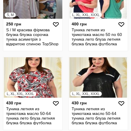
S, M
L, XL, XXL, XXXL
250 грн
400 грн
S / М красива фірмова
Туника летняя из
блузка блузка сорочка
трикотажа масло 50 по 60
туніка асиметрія з
туника лето блуза летняя
відкритою спиною TopShop
блузка блузка футболка
Сток
21306
L, XL, XXL, XXXL
L, XL, XXL, XXXL
430 грн
430 грн
Туника летняя из
Туника летняя из
трикотажа масло 50-64
трикотажа масло 50-64
туника лето блуза летняя
туника лето блуза летняя
блузка блузка футболка
блузка блузка футболка
22586
22587