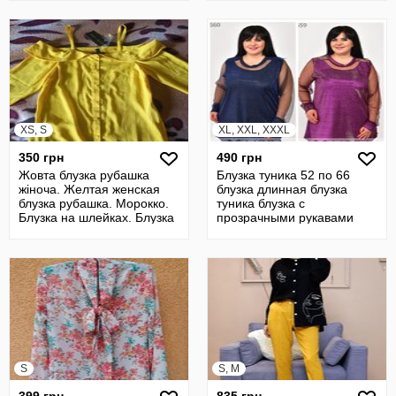
XS, S
XL, XXL, XXXL
350 грн
490 грн
Жовта блузка рубашка
Блузка туника 52 по 66
жіноча. Желтая женская
блузка длинная блузка
блузка рубашка. Морокко.
туника блузка с
Блузка на шлейках. Блузка
прозрачными рукавами
на б
кофта длинная
S
S, M