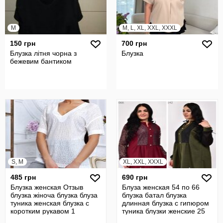
M
M, L, XL, XXL, XXXL
150 грн
700 грн
Блузка літня чорна з
Блузка
бежевим бантиком
S, M
XL, XXL, XXXL
485 грн
690 грн
Блузка женская Отзыв
Блуза женская 54 по 66
блузка жіноча блузка блуза
блузка батал блузка
туника женская блузка с
длинная блузка с гипюром
коротким рукавом 1
туника блузки женские 25