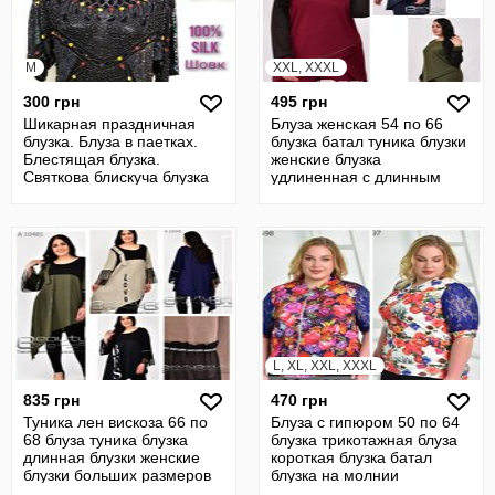
M
XXL, XXXL
300 грн
495 грн
Шикарная праздничная
Блуза женская 54 по 66
блузка. Блуза в паетках.
блузка батал туника блузки
Блестящая блузка.
женские блузка
Святкова блискуча блузка
удлиненная с длинным
рукавом кофта
L, XL, XXL, XXXL
835 грн
470 грн
Туника лен вискоза 66 по
Блуза с гипюром 50 по 64
68 блуза туника блузка
блузка трикотажная блуза
длинная блузки женские
короткая блузка батал
блузки больших размеров
блузка на молнии