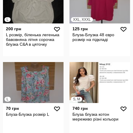
L
XXL, XXXL
200 грн
125 грн
L розмір, біленька легенька
Блуза-Блузка 48 євро
бавовняна літня сорочка
розмір на підкладі
блузка C&A в цяточку
L
S, M
70 грн
740 грн
Блуза-Блузка розмір L
Блуза блузка котон
мереживо різні кольори