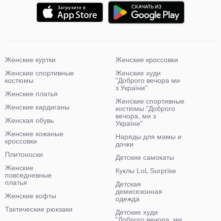
Женские куртки
Женские кроссовки
Женские спортивные
Женские худи
костюмы
"Доброго вечора ми
з України"
Женские платья
Женские спортивные
Женские кардиганы
костюмы "Доброго
вечора, ми з
Женская обувь
України"
Женские кожаные
Наряды для мамы и
кроссовки
дочки
Плитоноски
Детские самокаты
Женские
Куклы LoL Surprise
повседневные
платья
Детская
демисезонная
Женские кофты
одежда
Тактические рюкзаки
Детские худи
"Доброго вечора, ми