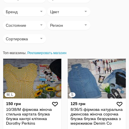
Бренд
Цвет
Состояние
Регион
Сортировка
Топ-магазины.
Рекламировать магазин
M, L
S
150 грн
125 грн
10/38/М фірмова жіноча
8/36/S фірмова натуральна
стильна картата блузка
джинсова жіноча сорочка
блузка кантрі клітинка
блузка блузка безрукавка з
Dorothy Perkins
мереживом Denim Co