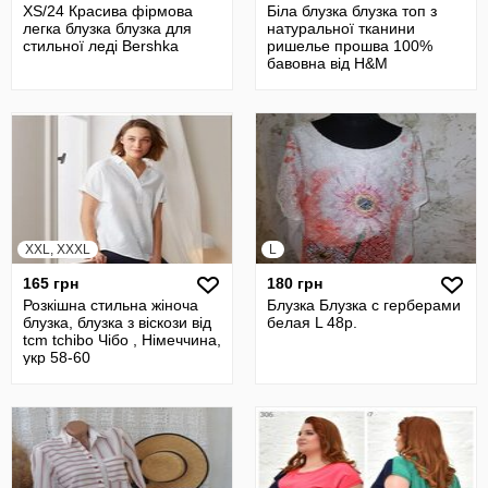
XS/24 Красива фірмова
Біла блузка блузка топ з
легка блузка блузка для
натуральної тканини
стильної леді Bershka
ришелье прошва 100%
бавовна від H&M
XXL, XXXL
L
165 грн
180 грн
Розкішна стильна жіноча
Блузка Блузка с герберами
блузка, блузка з віскози від
белая L 48р.
tcm tchibo Чібо , Німеччина,
укр 58-60