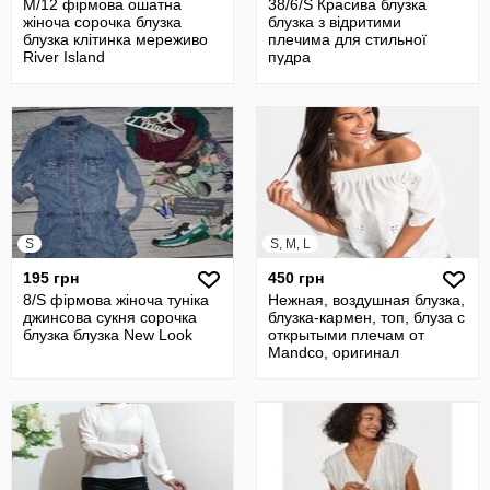
М/12 фірмова ошатна
38/6/S Красива блузка
жіноча сорочка блузка
блузка з відритими
блузка клітинка мереживо
плечима для стильної
River Island
пудра
S
S, M, L
195 грн
450 грн
8/S фірмова жіноча туніка
Нежная, воздушная блузка,
джинсова сукня сорочка
блузка-кармен, топ, блуза с
блузка блузка New Look
открытыми плечам от
Mandco, оригинал