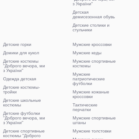
з України"
Детская
демисезонная обувь
Детские столики и
стульчики
Детские горки
Мужские кроссовки
Домики для кукол
Мужские кеды
Детские костюмы
Мужские спортивные
"Доброго вечора, ми
костюмы
з України"
Мужские
Одежда детская
патриотические
футболки
Детские костюмы-
тройки
Мужские кожаные
кроссовки
Детские школьные
костюмы
Тактические
перчатки
Детские футболки
"Доброго вечора, ми
Мужские спортивные
з України"
штаны
Детские спортивные
Мужские толстовки
костюмы "Доброго