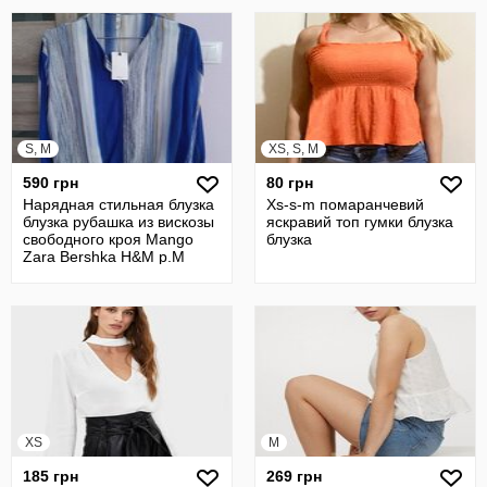
S, M
XS, S, M
590 грн
80 грн
Нарядная стильная блузка
Xs-s-m помаранчевий
блузка рубашка из вискозы
яскравий топ гумки блузка
свободного кроя Mango
блузка
Zara Bershka H&M p.М
XS
M
185 грн
269 грн