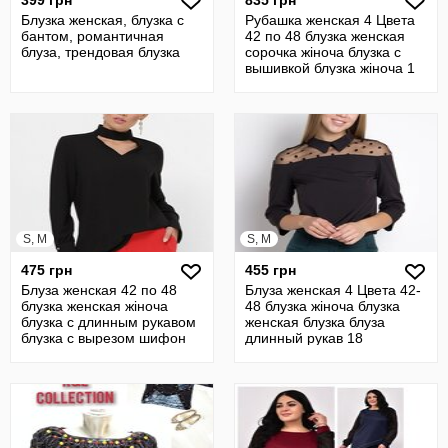
399 грн
835 грн
Блузка женская, блузка с
Рубашка женская 4 Цвета
бантом, романтичная
42 по 48 блузка женская
блуза, трендовая блузка
сорочка жіноча блузка с
вышивкой блузка жіноча 1
S, M
S, M
475 грн
455 грн
Блуза женская 42 по 48
Блуза женская 4 Цвета 42-
блузка женская жіноча
48 блузка жіноча блузка
блузка с длинным рукавом
женская блузка блуза
блузка с вырезом шифон
длинный рукав 18