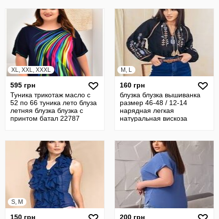
XL, XXL, XXXL
M, L
595 грн
160 грн
Туника трикотаж масло с
блузка блузка вышиванка
52 по 66 туника лето блуза
размер 46-48 / 12-14
летняя блузка блузка с
нарядная легкая
принтом батал 22787
натуральная вискоза
S, M
150 грн
200 грн