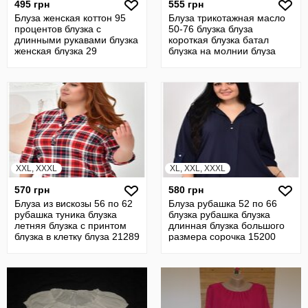
495 грн
555 грн
Блуза женская коттон 95
Блуза трикотажная масло
процентов блузка с
50-76 блузка блуза
длинными рукавами блузка
короткая блузка батал
женская блузка 29
блузка на молнии блуза
21834
XXL, XXXL
XL, XXL, XXXL
570 грн
580 грн
Блуза из вискозы 56 по 62
Блуза рубашка 52 по 66
рубашка туника блузка
блузка рубашка блузка
летняя блузка с принтом
длинная блузка большого
блузка в клетку блуза 21289
размера сорочка 15200