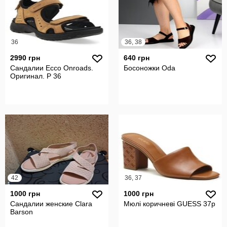
36
36, 38
2990 грн
640 грн
Сандалии Ecco Onroads.
Босоножки Odа
Оригинал. Р 36
42
36, 37
1000 грн
1000 грн
Сандалии женские Clara
Мюлі коричневі GUESS 37р
Barson