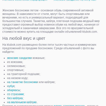
Женские босоножки летом - основная обувь современной активной
женщины. В зависимости от стиля, могут быть спортивными или
вечерними, но есть и универсальный вариант, подходящий для
большинства случаев. Танкетка, каблук, плетеная подошва-модный мир
предоставил огромный выбор новинок обуви на любой вкус, начиная от
эспадрильей и заканчивая аваркасами. Все это по вразумительной
стоимости можно купить на площадке онлайн объявлений klubok.com.
На любой вкус и цвет
На klubok.com размещено более пяти тысяч частных и коммерческих
предложений по продаже босоножек. Среди объявлений с фото вы
найдете:
женские сандалии
кожаные;
из кожзама;
силиконовые;
спортивные;
на тракторной подошве;
на низком ходу;
на танкетке босоножки
или каблуке;
нубук
;
абаркасы
;
со стразами
;
без каблука
;
на маленьком каблуке
.