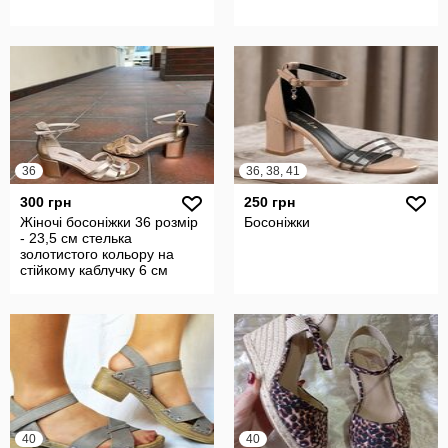
36
36, 38, 41
300 грн
250 грн
Жіночі босоніжки 36 розмір
Босоніжки
- 23,5 см стелька
золотистого кольору на
стійкому каблучку 6 см
40
40