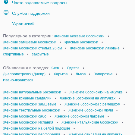
Часто задаваемые вопросы
Служба поддержки
Украинский
Популярное в категории:
Женские бежевые босоножки
•
Женские замшевые босоножки
•
красные босоножки
•
Женские босоножки стелька 26 см
•
Женские босоножки лаковые
•
спортивные
•
закрытые
Объявления в городах:
Киев
•
Одесса
•
Днепропетровск (Днепр)
•
Харьков
•
Львов
•
Запорожье
•
Ивано-Франковск
Женские натуральные босоножки
•
Женские босоножки на каблуке
•
Женские кожаные сандалии
•
Женские босоножки на липучках
•
Женские босоножки замшевые
•
Женские босоножки с ремешком
•
Женские текстильные босоножки
•
Женские босоножки мюли
•
Женские босоножки сабо
•
Женские босоножки лаковые
•
Женские босоножки Испания
•
Женские итальянские босоножки
•
Женские босоножки на белой подошве
•
Женские босоножки перфорация
•
Женские сандалии на липучках