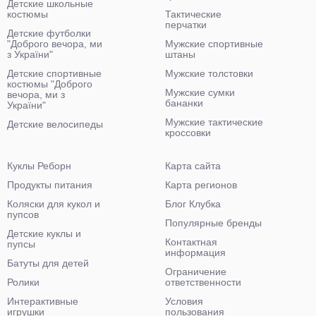
Детские школьные
костюмы
Тактические
перчатки
Детские футболки
"Доброго вечора, ми
Мужские спортивные
з України"
штаны
Детские спортивные
Мужские толстовки
костюмы "Доброго
Мужские сумки
вечора, ми з
бананки
України"
Мужские тактические
Детские велосипеды
кроссовки
Куклы Реборн
Карта сайта
Продукты питания
Карта регионов
Коляски для кукол и
Блог Клубка
пупсов
Популярные бренды
Детские куклы и
Контактная
пупсы
информация
Батуты для детей
Ограничение
Ролики
ответственности
Интерактивные
Условия
игрушки
пользования