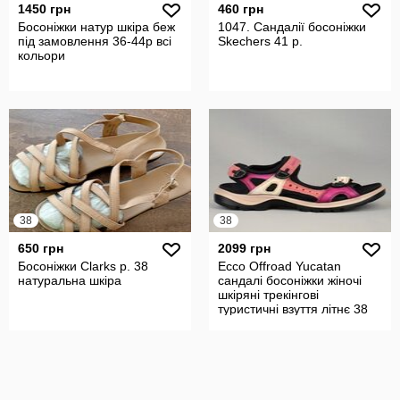
1450 грн
460 грн
Босоніжки натур шкіра беж
1047. Сандалії босоніжки
під замовлення 36-44р всі
Skechers 41 р.
кольори
38
38
650 грн
2099 грн
Босоніжки Clarks р. 38
Ecco Offroad Yucatan
натуральна шкіра
сандалі босоніжки жіночі
шкіряні трекінгові
туристичні взуття літнє 38
р/24.5 с