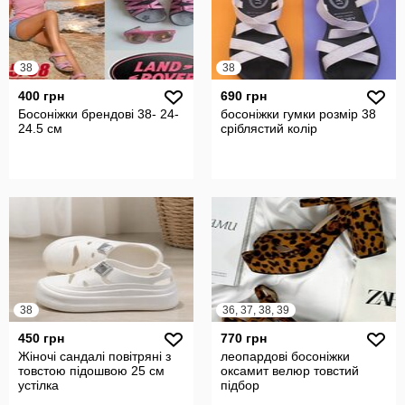
38
38
400 грн
690 грн
Босоніжки брендові 38- 24-
босоніжки гумки розмір 38
24.5 см
сріблястий колір
38
36, 37, 38, 39
450 грн
770 грн
Жіночі сандалі повітряні з
леопардові босоніжки
товстою підошвою 25 см
оксамит велюр товстий
устілка
підбор