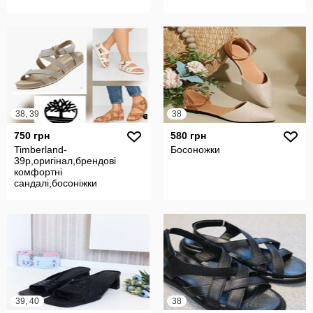
38, 39
38
750 грн
580 грн
Timberland-
Босоножки
39p,оригінал,брендові
комфортні
сандалі,босоніжки
39, 40
38