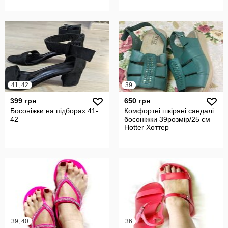
41, 42
39
399 грн
650 грн
Босоніжки на підборах 41-
Комфортні шкіряні сандалі
42
босоніжки 39розмір/25 см
Hotter Хоттер
39, 40
36