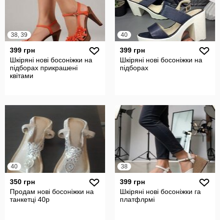
38, 39
40
399 грн
399 грн
Шкіряні нові босоніжки на
Шкіряні нові босоніжки на
підборах прикрашені
підборах
квітами
40
38
350 грн
399 грн
Продам нові босоніжки на
Шкіряні нові босоніжки га
танкетці 40р
платфлрмі