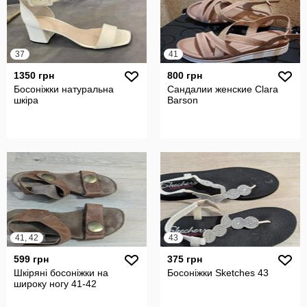
37
41
1350 грн
800 грн
Босоніжки натуральна
Сандалии женские Clara
шкіра
Barson
41, 42
43
599 грн
375 грн
Шкіряні босоніжки на
Босоніжки Sketches 43
широку ногу 41-42