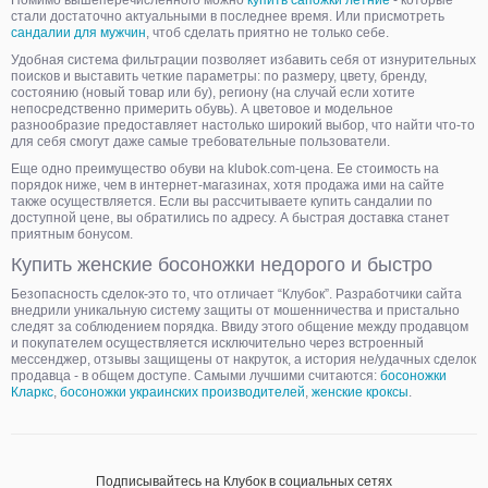
Помимо вышеперечисленного можно
купить сапожки летние
- которые
стали достаточно актуальными в последнее время. Или присмотреть
сандалии для мужчин
, чтоб сделать приятно не только себе.
Удобная система фильтрации позволяет избавить себя от изнурительных
поисков и выставить четкие параметры: по размеру, цвету, бренду,
состоянию (новый товар или бу), региону (на случай если хотите
непосредственно примерить обувь). А цветовое и модельное
разнообразие предоставляет настолько широкий выбор, что найти что-то
для себя смогут даже самые требовательные пользователи.
Еще одно преимущество обуви на klubok.com-цена. Ее стоимость на
порядок ниже, чем в интернет-магазинах, хотя продажа ими на сайте
также осуществляется. Если вы рассчитываете купить сандалии по
доступной цене, вы обратились по адресу. А быстрая доставка станет
приятным бонусом.
Купить женские босоножки недорого и быстро
Безопасность сделок-это то, что отличает “Клубок”. Разработчики сайта
внедрили уникальную систему защиты от мошенничества и пристально
следят за соблюдением порядка. Ввиду этого общение между продавцом
и покупателем осуществляется исключительно через встроенный
мессенджер, отзывы защищены от накруток, а история не/удачных сделок
продавца - в общем доступе. Самыми лучшими считаются:
босоножки
Кларкс
,
босоножки украинских производителей
,
женские кроксы
.
Подписывайтесь на Клубок в социальных сетях