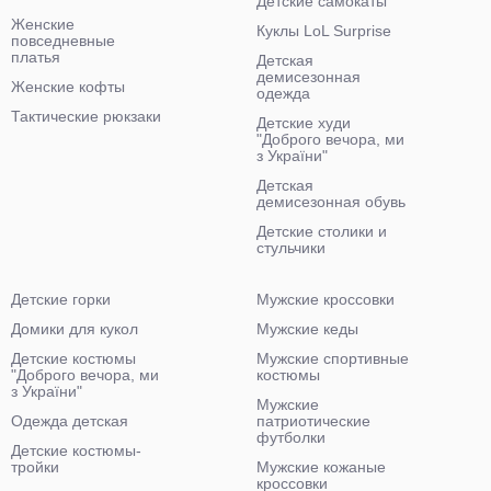
Детские самокаты
Женские
Куклы LoL Surprise
повседневные
платья
Детская
демисезонная
Женские кофты
одежда
Тактические рюкзаки
Детские худи
"Доброго вечора, ми
з України"
Детская
демисезонная обувь
Детские столики и
стульчики
Детские горки
Мужские кроссовки
Домики для кукол
Мужские кеды
Детские костюмы
Мужские спортивные
"Доброго вечора, ми
костюмы
з України"
Мужские
Одежда детская
патриотические
футболки
Детские костюмы-
тройки
Мужские кожаные
кроссовки