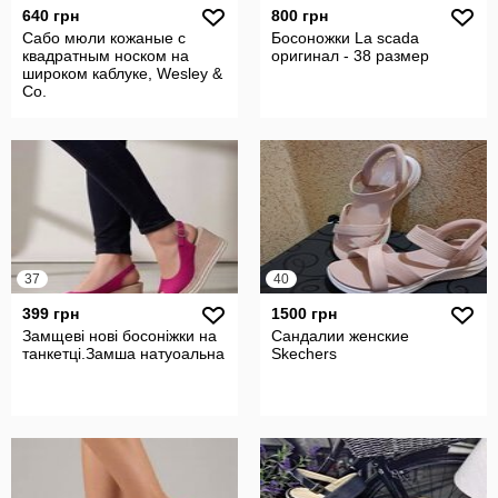
640 грн
800 грн
Сабо мюли кожаные с
Босоножки La scada
квадратным носком на
оригинал - 38 размер
широком каблуке, Wesley &
Co.
37
40
399 грн
1500 грн
Замщеві нові босоніжки на
Сандалии женские
танкетці.Замша натуоальна
Skechers