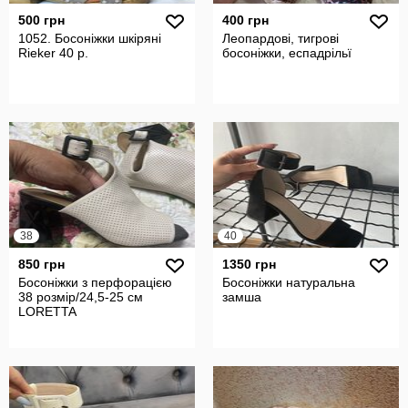
500 грн
400 грн
1052. Босоніжки шкіряні
Леопардові, тигрові
Rieker 40 р.
босоніжки, еспадрільї
38
40
850 грн
1350 грн
Босоніжки з перфорацією
Босоніжки натуральна
38 розмір/24,5-25 см
замша
LORETTA