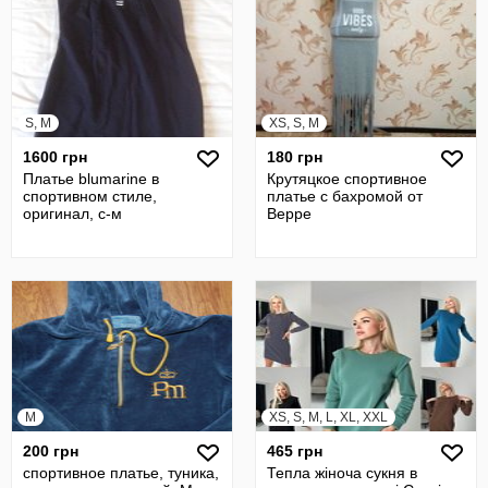
S, M
XS, S, M
1600 грн
180 грн
Платье blumarine в
Крутяцкое спортивное
спортивном стиле,
платье с бахромой от
оригинал, с-м
Beppe
M
XS, S, M, L, XL, XXL
200 грн
465 грн
спортивное платье, туника,
Тепла жіноча сукня в