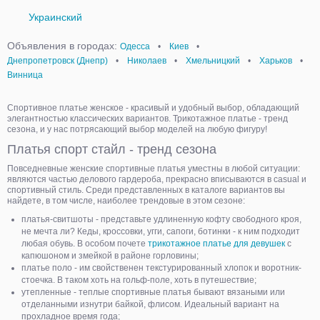
Украинский
Объявления в городах:
Одесса
•
Киев
•
Днепропетровск (Днепр)
•
Николаев
•
Хмельницкий
•
Харьков
•
Винница
Спортивное платье женское - красивый и удобный выбор, обладающий
элегантностью классических вариантов. Трикотажное платье - тренд
сезона, и у нас потрясающий выбор моделей на любую фигуру!
Платья спорт стайл - тренд сезона
Повседневные женские спортивные платья уместны в любой ситуации:
являются частью делового гардероба, прекрасно вписываются в casual и
спортивный стиль. Среди представленных в каталоге вариантов вы
найдете, в том числе, наиболее трендовые в этом сезоне:
платья-свитшоты - представьте удлиненную кофту свободного кроя,
не мечта ли? Кеды, кроссовки, угги, сапоги, ботинки - к ним подходит
любая обувь. В особом почете
трикотажное платье для девушек
с
капюшоном и змейкой в районе горловины;
платье поло - им свойственен текстурированный хлопок и воротник-
стоечка. В таком хоть на гольф-поле, хоть в путешествие;
утепленные - теплые спортивные платья бывают вязаными или
отделанными изнутри байкой, флисом. Идеальный вариант на
прохладное время года;