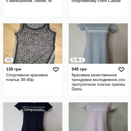
с капюшоном, синий, М
спортивному стилі Cassie
XS
S, M, L
135 грн
545 грн
Спортивное красивое
Красивое,качественное
платье 38-40р.
трендовое,молодежное,спорт
прогулочное платье-трапеция 
Daisy.