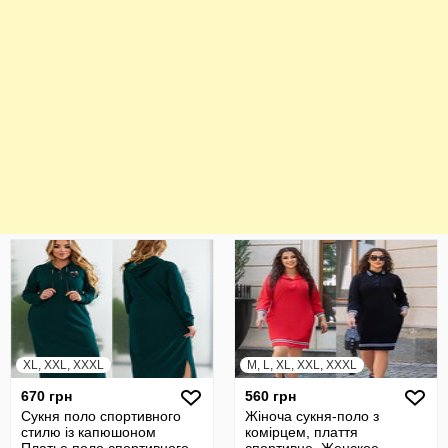
XL, XXL, XXXL
M, L, XL, XXL, XXXL
670 грн
560 грн
Сукня поло спортивного
Жіноча сукня-поло з
стилю із капюшоном
комірцем, плаття