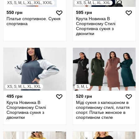
XS, S, M, L, XL, XXL, XXXL
XS, S, M, L, XL, XXL
550 грн
595 грн
Платье спортивное. Сукня
Крута Новинка В
спортивна
Спортивному Стилі
Спортивна сукня з
двонитки
XS, S, M, L, XL, XXL
S, M, L
495 грн
520 грн
Крута Новинка В
Міді сукня з капюшоном в
Спортивному Стилі
спортивному стилі, плаття
Спортивна сукня з
спорт. Платье женское в
двонитки
спортивном стиле