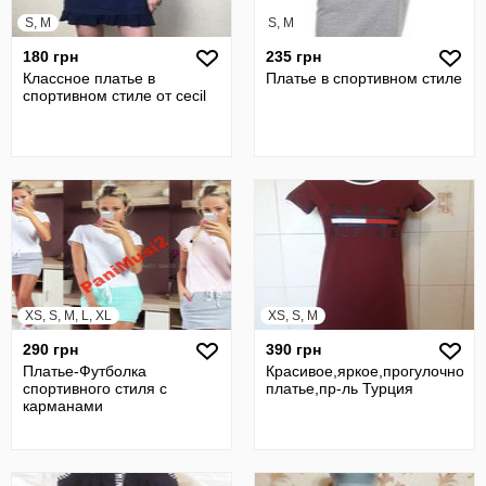
S, M
S, M
180 грн
235 грн
Классное платье в
Платье в спортивном стиле
спортивном стиле от cecil
XS, S, M, L, XL
XS, S, M
290 грн
390 грн
Платье-Футболка
Красивое,яркое,прогулочное,
спортивного стиля с
платье,пр-ль Турция
карманами