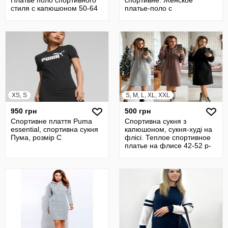
Платье поло спортивного
спортивне. Женское
стиля с капюшоном 50-64
платье-поло с
р-р
воротничком, спортивное
46-60
XS, S
S, M, L, XL, XXL
950 грн
500 грн
Спортивне плаття Puma
Спортивна сукня з
essential, спортивна сукня
капюшоном, сукня-худі на
Пума, розмір С
флісі. Теплое спортивное
платье на флисе 42-52 р-
ры