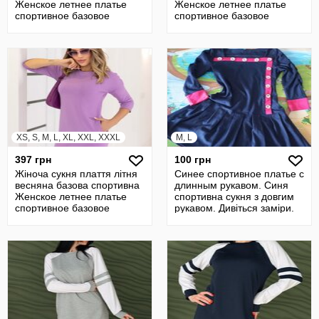
Женское летнее платье
Женское летнее платье
спортивное базовое
спортивное базовое
весенее
весенее
XS, S, M, L, XL, XXL, XXXL
M, L
397 грн
100 грн
Жіноча сукня плаття літня
Синее спортивное платье с
весняна базова спортивна
длинным рукавом. Синя
Женское летнее платье
спортивна сукня з довгим
спортивное базовое
рукавом. Дивіться заміри.
весенее