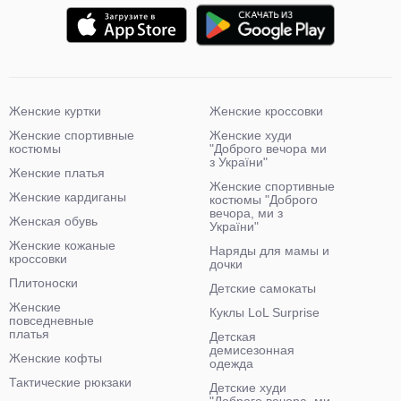
Женские куртки
Женские кроссовки
Женские спортивные
Женские худи
костюмы
"Доброго вечора ми
з України"
Женские платья
Женские спортивные
Женские кардиганы
костюмы "Доброго
вечора, ми з
Женская обувь
України"
Женские кожаные
Наряды для мамы и
кроссовки
дочки
Плитоноски
Детские самокаты
Женские
Куклы LoL Surprise
повседневные
платья
Детская
демисезонная
Женские кофты
одежда
Тактические рюкзаки
Детские худи