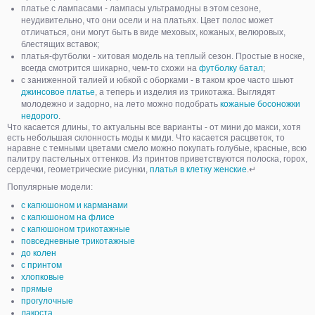
платье с лампасами - лампасы ультрамодны в этом сезоне,
неудивительно, что они осели и на платьях. Цвет полос может
отличаться, они могут быть в виде меховых, кожаных, велюровых,
блестящих вставок;
платья-футболки - хитовая модель на теплый сезон. Простые в носке,
всегда смотрится шикарно, чем-то схожи на
футболку батал
;
с заниженной талией и юбкой с оборками - в таком крое часто шьют
джинсовое платье
, а теперь и изделия из трикотажа. Выглядят
молодежно и задорно, на лето можно подобрать
кожаные босоножки
недорого
.
Что касается длины, то актуальны все варианты - от мини до макси, хотя
есть небольшая склонность моды к миди. Что касается расцветок, то
наравне с темными цветами смело можно покупать голубые, красные, всю
палитру пастельных оттенков. Из принтов приветствуются полоска, горох,
сердечки, геометрические рисунки,
платья в клетку женские
.↵
Популярные модели:
с капюшоном и карманами
с капюшоном на флисе
с капюшоном трикотажные
повседневные трикотажные
до колен
с принтом
хлопковые
прямые
прогулочные
лакоста