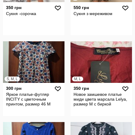
350 грн
550 грн
Сукня -сорочка
Сукня з мереживом
S, M, L
M, L
300 грн
350 грн
Яркое платье-футляр
Новое замшевое платье
INCITY с цветочным
миди цвета марсала Lelya,
принтом, размер 46 М
размер М с биркой