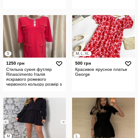
S
M, L, XL
1250 грн
500 грн
Стильна сукня футляр
Красивое ярусное платье
Rinascimento Італія
George
яскравого рожевого
червоного кольору розмір s
M
L