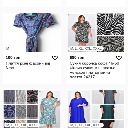
M
M, L, XL, XXL, XXXL
100 грн
690 грн
Плаття різні фасони від
Сукня сорочка софт 46-60
Next
жіноча сукня міні платье
женское платье мини
плаття 24217
M, L, XL, XXL, XXXL
M, L, XL, XXL, XXXL