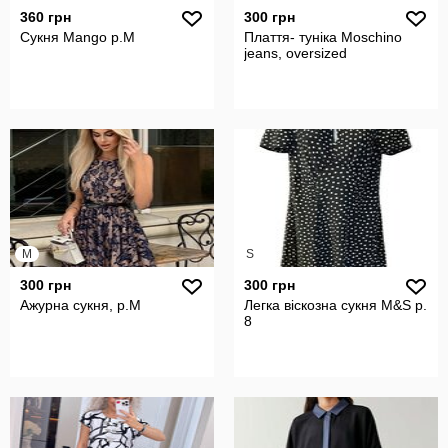
360 грн
300 грн
Сукня Mango р.М
Плаття- туніка Moschino
jeans, oversized
M
S
300 грн
300 грн
Ажурна сукня, р.М
Легка віскозна сукня M&S р.
8