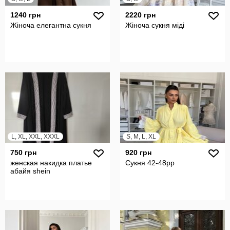
1240 грн
2220 грн
Жіноча елегантна сукня
Жіноча сукня міді
L, XL, XXL, XXXL
S, M, L, XL
750 грн
920 грн
женская накидка платье
Сукня 42-48рр
абайя shein