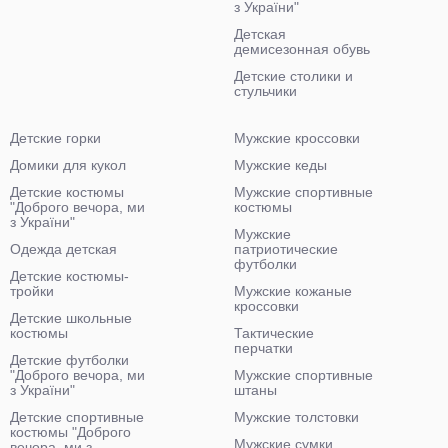
з України"
Детская
демисезонная обувь
Детские столики и
стульчики
Детские горки
Мужские кроссовки
Домики для кукол
Мужские кеды
Детские костюмы
Мужские спортивные
"Доброго вечора, ми
костюмы
з України"
Мужские
Одежда детская
патриотические
футболки
Детские костюмы-
тройки
Мужские кожаные
кроссовки
Детские школьные
костюмы
Тактические
перчатки
Детские футболки
"Доброго вечора, ми
Мужские спортивные
з України"
штаны
Детские спортивные
Мужские толстовки
костюмы "Доброго
Мужские сумки
вечора, ми з