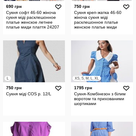
690 грн
750 грн
Сукня софт 46-60 жіноча
Сукня креп-жатка 46-60
сукня міді расклешонное
жіноча сукня міді
платье женское летнее
расклешонное платье
платье миди плаття 24207
женское платье миди
плаття 24199
L
XS, S, M, L, XL
750 грн
1795 грн
Сукня міді COS р. 12/L
Сукня-Комбінезон з білим
воротом та прихованими
шортиками