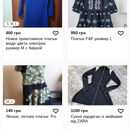
S, M, L
400 грн
950 грн
Новое трикотажное платье
Платье F&F размер L
миди цвета электрик,
размер М с биркой
M, L
140 грн
1100 грн
Лёгкое, летнее платье. Р.л.
Сукня кардиган із змійками
від ZARA