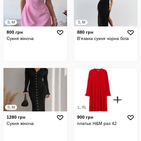
S, M
S, M
800 грн
880 грн
Сукня жіноча
В'язана сукня чорна біла
S, M
L, XL
1280 грн
900 грн
Сукня жіноча
платье H&M раз 42