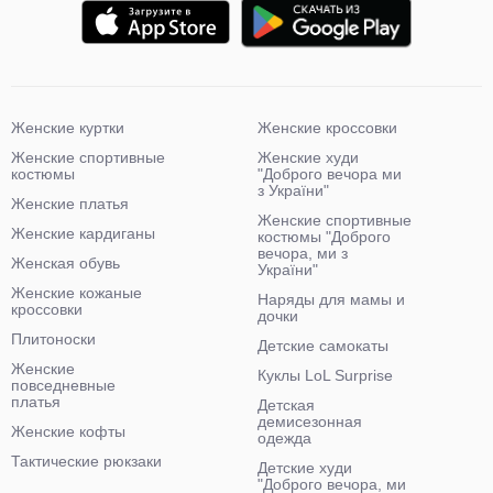
Женские куртки
Женские кроссовки
Женские спортивные
Женские худи
костюмы
"Доброго вечора ми
з України"
Женские платья
Женские спортивные
Женские кардиганы
костюмы "Доброго
вечора, ми з
Женская обувь
України"
Женские кожаные
Наряды для мамы и
кроссовки
дочки
Плитоноски
Детские самокаты
Женские
Куклы LoL Surprise
повседневные
платья
Детская
демисезонная
Женские кофты
одежда
Тактические рюкзаки
Детские худи
"Доброго вечора, ми