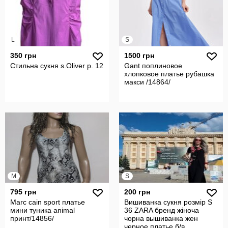
L
S
350 грн
1500 грн
Стильна сукня s.Oliver р. 12
Gant поплиновое
хлопковое платье рубашка
макси /14864/
M
S
795 грн
200 грн
Marc cain sport платье
Вишиванка сукня розмір S
мини туника animal
36 ZARA бренд жіноча
принт/14856/
чорна вышиванка жен
черное платье б/в