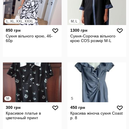
L, XL, XXL, XXXL
M, L
850 грн
1300 грн
Сукня вільного крою, 46-
Сукня-Сорочка вільного
60р
крою COS розмір M-L
M
S
300 грн
450 грн
Красивое платье в
Красива жіноча сукня Coast
цветочный принт
р. 8