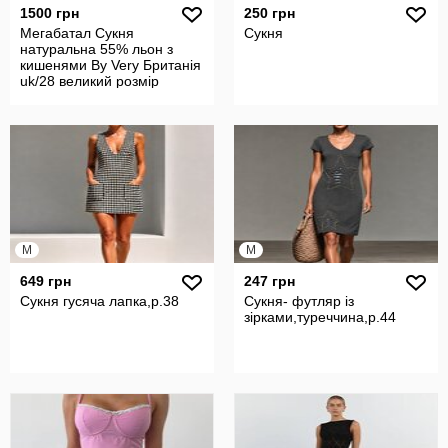
1500 грн
250 грн
Мегабатал Сукня
Сукня
натуральна 55% льон з
кишенями By Very Британія
uk/28 великий розмір
M
M
649 грн
247 грн
Сукня гусяча лапка,р.38
Сукня- футляр із
зірками,туреччина,р.44