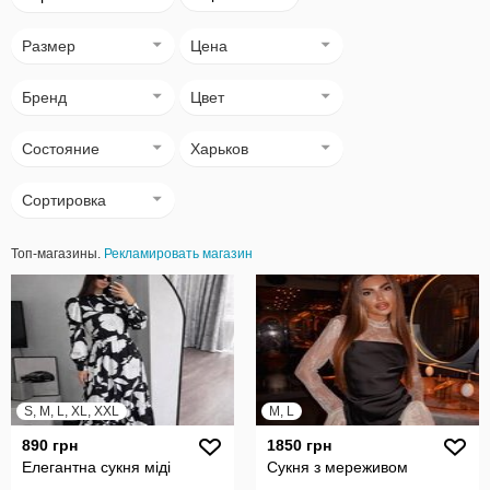
Размер
Цена
Бренд
Цвет
Состояние
Харьков
Сортировка
Топ-магазины.
Рекламировать магазин
S, M, L, XL, XXL
M, L
890 грн
1850 грн
Елегантна сукня міді
Сукня з мереживом