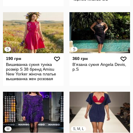
S
S
190 грн
360 грн
Вишиванка сукня туніка
Вʼязана сукня Angela Devis,
розмір S 38 бренд Amisu
р.S
New Yorker жіноча платье
вышиванка жен розовая
рожева
M
S, M, L