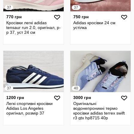
37
37
770 грн
750 грн
Кросівки легкі adidas
Adidas кросівки 24 см
tensaur run 2.0, оригінал, р-
устілка
р 37, уст 24 см
37
40
1200 грн
3000 грн
Легкі спортивні кросівки
Оригінальні
Adidas Los Angeles
водонепроникні термо
оригінал, розмір 37
кросівки adidas terrex swift
r3 gtx hp8715 40р