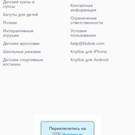
Детские куклы и
Контактная
пупсы
информация
Батуты для детей
Ограничение
Ролики
ответственности
Интерактивные
Условия
игрушки
пользования
Детские кроссовки
help@klubok.com
Школьные рюкзаки
Клубок для iPhone
Детские спортивные
Клубок для Android
костюмы
Переключитись на
🇺🇦
Українську