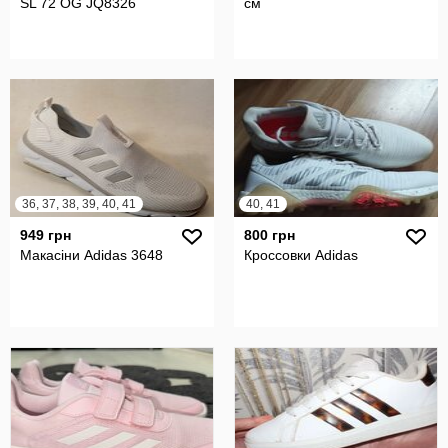
SL 72 OG JQ8326
см
36, 37, 38, 39, 40, 41
40, 41
949 грн
800 грн
Макасіни Adidas 3648
Кроссовки Adidas