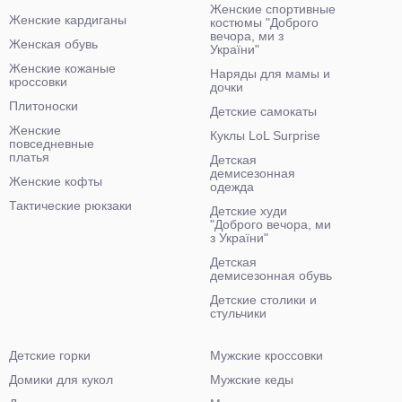
Женские спортивные
Женские кардиганы
костюмы "Доброго
вечора, ми з
Женская обувь
України"
Женские кожаные
Наряды для мамы и
кроссовки
дочки
Плитоноски
Детские самокаты
Женские
Куклы LoL Surprise
повседневные
платья
Детская
демисезонная
Женские кофты
одежда
Тактические рюкзаки
Детские худи
"Доброго вечора, ми
з України"
Детская
демисезонная обувь
Детские столики и
стульчики
Детские горки
Мужские кроссовки
Домики для кукол
Мужские кеды