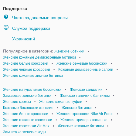
Поддержка
Часто задаваемые вопросы
Служба поддержки
Украинский
Популярное в категории:
Женские ботинки
•
Женские кожаные демисезонные ботинки
•
Женские белые кроссовки
•
Женские бежевые босоножки
•
Женские черные кроссовки
•
Кожаные демисезонные сапоги
•
Женские кожаные зимние ботинки
Женские натуральные босоножки
•
Женские сандалии
•
Замшевые женские ботинки
•
Женские тапочки с бантиком
•
Женские кроксы
•
Женские кожаные туфли
•
Кожаные босоножки женские
•
Женские ботинки
•
Женские белые кроссовки
•
Женские кроссовки Nike Air Force
•
Женские кожаные кроссовки
•
Женские криперы кожаные
•
Женские кроссовки Air Max
•
Женские кожаные ботинки
•
Замшевые женские кеды