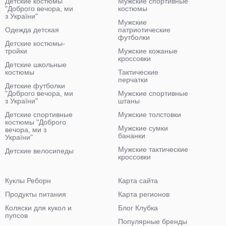
Детские костюмы
Мужские спортивные
"Доброго вечора, ми
костюмы
з України"
Мужские
Одежда детская
патриотические
футболки
Детские костюмы-
тройки
Мужские кожаные
кроссовки
Детские школьные
костюмы
Тактические
перчатки
Детские футболки
"Доброго вечора, ми
Мужские спортивные
з України"
штаны
Детские спортивные
Мужские толстовки
костюмы "Доброго
Мужские сумки
вечора, ми з
бананки
України"
Мужские тактические
Детские велосипеды
кроссовки
Куклы Реборн
Карта сайта
Продукты питания
Карта регионов
Коляски для кукол и
Блог Клубка
пупсов
Популярные бренды