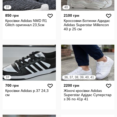
37
40
850 грн
2100 грн
Кросівки Adidas NMD R1
Кроссовки-Ботинки Адидас
Glitch оригинал 23,5см
Adidas Superstar Millencon
40 р 25 см
37
36, 37, 38, 39, 40, 41
700 грн
2200 грн
Кросівки Adidas р.37 24,3
Жіночі кросівки Adidas
см
Superstar Адідас Суперстар
з 36 по 41р 41