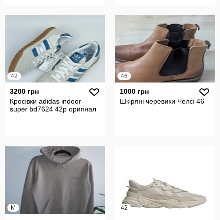
42
46
3200 грн
1000 грн
Кросівки adidas indoor
Шкіряні черевики Челсі 46
super bd7624 42р оригінал
M
42