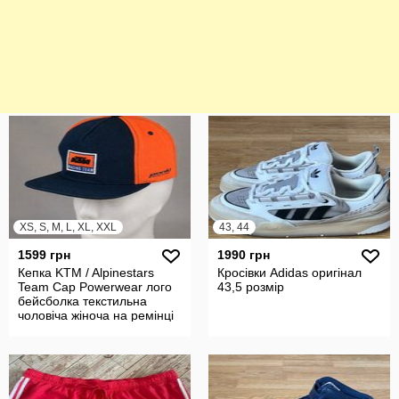
XS, S, M, L, XL, XXL
43, 44
1599 грн
1990 грн
Кепка KTM / Alpinestars
Кросівки Adidas оригінал
Team Cap Powerwear лого
43,5 розмір
бейсболка текстильна
чоловіча жіноча на ремінці