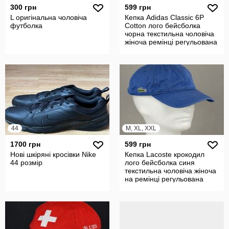
300 грн
599 грн
L оригінальна чоловіча
Кепка Adidas Classic 6P
футболка
Cotton лого бейсболка
чорна текстильна чоловіча
жіноча ремінці регульована
44
M, XL, XXL
1700 грн
599 грн
Нові шкіряні кросівки Nike
Кепка Lacoste крокодил
44 розмір
лого бейсболка синя
текстильна чоловіча жіноча
на ремінці регульована
Оригіна