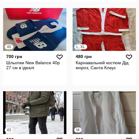
40
L, XL
700 грн
480 грн
Шльопки New Balance 40р
Карнавальний костюм Дід
27 см в ідеалі
мороз, Санта Клаус
43
M