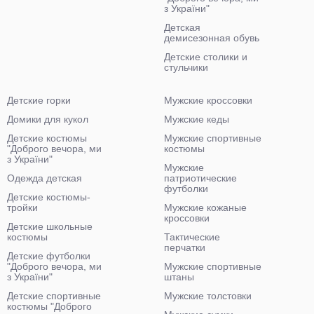
з України"
Детская
демисезонная обувь
Детские столики и
стульчики
Детские горки
Мужские кроссовки
Домики для кукол
Мужские кеды
Детские костюмы
Мужские спортивные
"Доброго вечора, ми
костюмы
з України"
Мужские
Одежда детская
патриотические
футболки
Детские костюмы-
тройки
Мужские кожаные
кроссовки
Детские школьные
костюмы
Тактические
перчатки
Детские футболки
"Доброго вечора, ми
Мужские спортивные
з України"
штаны
Детские спортивные
Мужские толстовки
костюмы "Доброго