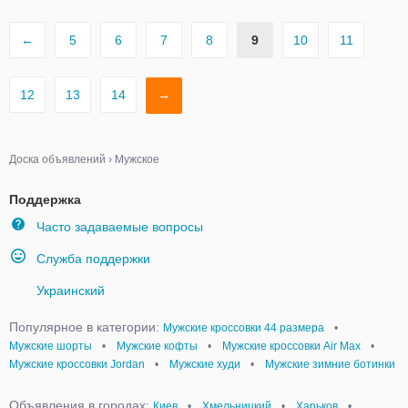
←
5
6
7
8
9
10
11
12
13
14
→
Доска объявлений
›
Мужское
Поддержка
Часто задаваемые вопросы
Служба поддержки
Украинский
Популярное в категории:
Мужские кроссовки 44 размера
•
Мужские шорты
•
Мужские кофты
•
Мужские кроссовки Air Max
•
Мужские кроссовки Jordan
•
Мужские худи
•
Мужские зимние ботинки
Объявления в городах:
Киев
•
Хмельницкий
•
Харьков
•