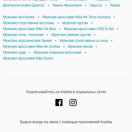
Днепропетровск (Днепр)
•
Ивано-Франковск
•
Одесса
•
Львов
Мужские футболки
•
Мужские кроссовки Nike Air Terra Humara
•
Мужские спортивные костюмы
•
Мужские куртки
•
Мужские кроссовки Nike Аir Мax
•
Мужские кроссовки ASICS Gel
•
Мужские поло, тенниски
•
Мужские зимние куртки
•
Мужские классические брюки
•
Мужские спортивные штаны
•
Мужские кроссовки Nike Air Jordan
•
Мужские кепки
•
Мужские худи
•
Мужские кожаные кроссовки
•
Мужские кроссовки Nike Zoom
Подписывайтесь на Клубок в социальных сетях
Будьте всегда на связи с помощью приложений Клубка