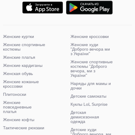
Женские куртки
Женские кроссовки
Женские спортивные
Женские худи
костюмы
"Доброго вечора ми
з України"
Женские платья
Женские спортивные
Женские кардиганы
костюмы "Доброго
вечора, ми з
Женская обувь
України"
Женские кожаные
Наряды для мамы и
кроссовки
дочки
Плитоноски
Детские самокаты
Женские
Куклы LoL Surprise
повседневные
платья
Детская
демисезонная
Женские кофты
одежда
Тактические рюкзаки
Детские худи
"Доброго вечора, ми