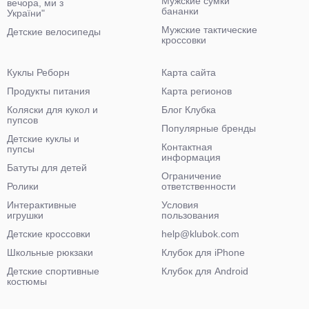
Мужские сумки
вечора, ми з
бананки
України"
Мужские тактические
Детские велосипеды
кроссовки
Куклы Реборн
Карта сайта
Продукты питания
Карта регионов
Коляски для кукол и
Блог Клубка
пупсов
Популярные бренды
Детские куклы и
Контактная
пупсы
информация
Батуты для детей
Ограничение
Ролики
ответственности
Интерактивные
Условия
игрушки
пользования
Детские кроссовки
help@klubok.com
Школьные рюкзаки
Клубок для iPhone
Детские спортивные
Клубок для Android
костюмы