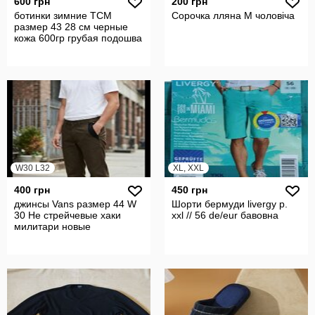
600 грн
200 грн
ботинки зимние TCM
Сорочка лляна М чоловіча
размер 43 28 см черные
кожа 600гр грубая подошва
W30 L32
XL, XXL
400 грн
450 грн
джинсы Vans размер 44 W
Шорти бермуди livergy р.
30 Не стрейчевые хаки
xxl // 56 de/eur бавовна
милитари новые