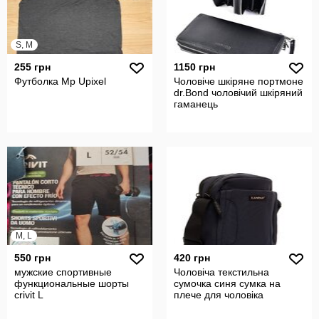
S, M
255 грн
1150 грн
Футболка Mр Upixel
Чоловіче шкіряне портмоне
dr.Bond чоловічий шкіряний
гаманець
M, L
550 грн
420 грн
мужские спортивные
Чоловіча текстильна
функциональные шорты
сумочка синя сумка на
crivit L
плече для чоловіка