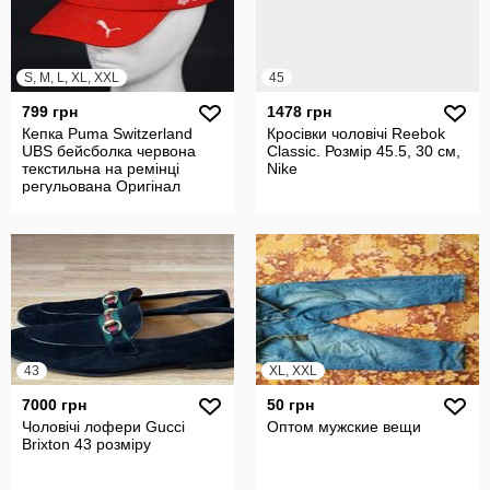
S, M, L, XL, XXL
45
799 грн
1478 грн
Кепка Puma Switzerland
Кросівки чоловічі Reebok
UBS бейсболка червона
Classic. Розмір 45.5, 30 см,
текстильна на ремінці
Nike
регульована Оригінал
43
XL, XXL
7000 грн
50 грн
Чоловічі лофери Gucci
Оптом мужские вещи
Brixton 43 розміру