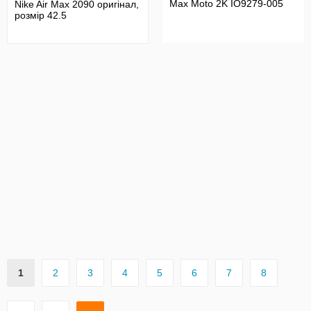
Max Moto 2K IO9279-005
Nike Air Max 2090 оригінал,
розмір 42.5
1
2
3
4
5
6
7
8