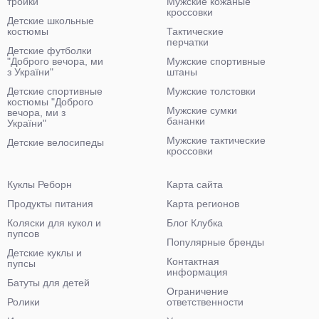
тройки
Мужские кожаные
кроссовки
Детские школьные
костюмы
Тактические
перчатки
Детские футболки
"Доброго вечора, ми
Мужские спортивные
з України"
штаны
Детские спортивные
Мужские толстовки
костюмы "Доброго
Мужские сумки
вечора, ми з
бананки
України"
Мужские тактические
Детские велосипеды
кроссовки
Куклы Реборн
Карта сайта
Продукты питания
Карта регионов
Коляски для кукол и
Блог Клубка
пупсов
Популярные бренды
Детские куклы и
Контактная
пупсы
информация
Батуты для детей
Ограничение
Ролики
ответственности