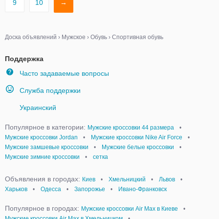
9
10
→
Доска объявлений
›
Мужское
›
Обувь
›
Спортивная обувь
Поддержка
Часто задаваемые вопросы
Служба поддержки
Украинский
Популярное в категории:
Мужские кроссовки 44 размера
•
Мужские кроссовки Jordan
•
Мужские кроссовки Nike Air Force
•
Мужские замшевые кроссовки
•
Мужские белые кроссовки
•
Мужские зимние кроссовки
•
сетка
Объявления в городах:
Киев
•
Хмельницкий
•
Львов
•
Харьков
•
Одесса
•
Запорожье
•
Ивано-Франковск
Популярное в городах:
Мужские кроссовки Air Max в Киеве
•
Мужские кроссовки Air Max в Хмельницком
•