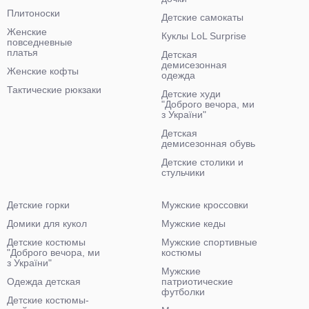
Плитоноски
Детские самокаты
Женские
Куклы LoL Surprise
повседневные
платья
Детская
демисезонная
Женские кофты
одежда
Тактические рюкзаки
Детские худи
"Доброго вечора, ми
з України"
Детская
демисезонная обувь
Детские столики и
стульчики
Детские горки
Мужские кроссовки
Домики для кукол
Мужские кеды
Детские костюмы
Мужские спортивные
"Доброго вечора, ми
костюмы
з України"
Мужские
Одежда детская
патриотические
футболки
Детские костюмы-