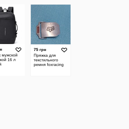
жесткой
манжетой крага
хб осно
н
75 грн
к мужской
Пряжка для
кой 16 л
текстильного
й
ремня foxracing