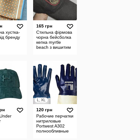
н
165 грн
ча хустка-
Стильна фірмова
ід бренду
чорна бейсболка
кепка myrtle
beach з вишитим
гербом
німецького
футбольного
союзу
L, XL
грн
120 грн
 Under
Рабочие перчатки
r
нитриловые
Portwest A302
полнообливные
темно-синие с