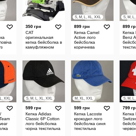
S, M, L, XL, XXL
S, M, L
350 грн
899 грн
899 гр
CAT
Кепка Camel
Кепка 
ка
оригинальная
Active лого
Benz 
ловіча
кепка бейсболка в
бейсболка
бейсб
уз
камуфляжном
коричнева
тексти
ет
стиле, one size
текстильна
чолові
чоловіча жіноча
на рем
1/L/XL
на ремінці
регул
регульована
XL, XXL
S, M, L, XL, XXL
M, XL, XXL
S, M, L
599 грн
599 грн
799 гр
/
Кепка Adidas
Кепка Lacoste
Кепка
 Team
Classic 6P Cotton
крокодил лого
Switze
wear
лого бейсболка
бейсболка синя
бейсб
олка
чорна текстильна
текстильна
черво
чоловіча жіноча
чоловіча жіноча
тексти