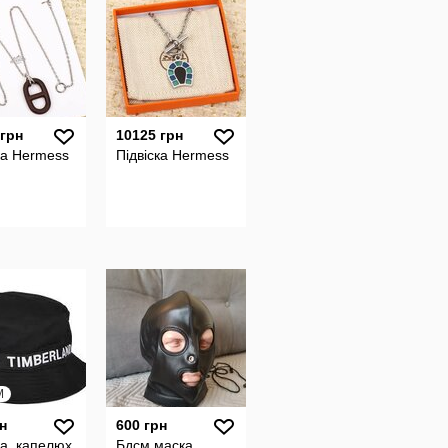
 грн
10125 грн
ка Hermess
Підвіска Hermess
M
н
600 грн
а, капелюх
Бдсм маска