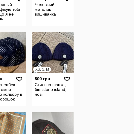
ряный
Чоловічий
Дякую тобі
метелик
що я не
вишиванка
ль
XS, S, M
н
800 грн
снепбек
Стильна шапка,
темно-
біні stone island,
о кольору в
нові
горошок
лка з
м козирько