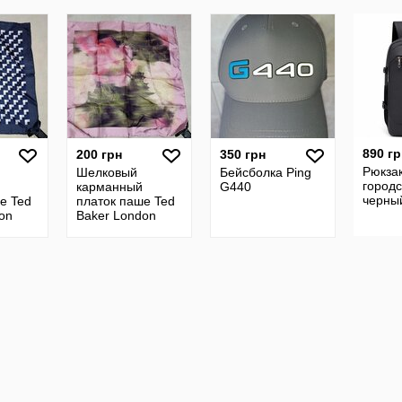
Diffusion. 75х190
890 гр
200 грн
350 грн
Рюкза
Шелковый
Бейсболка Ping
городс
карманный
G440
черны
е Ted
платок паше Ted
on
Baker London