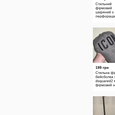
Стильний
фірмовий
шкіряний з
перфораціє
стилі бохо.
esprit de co
см.унісекс
199 грн
Стильна ф
бейсболка 
dsquared2 
фірмовий 
icon хакі т
потертості.