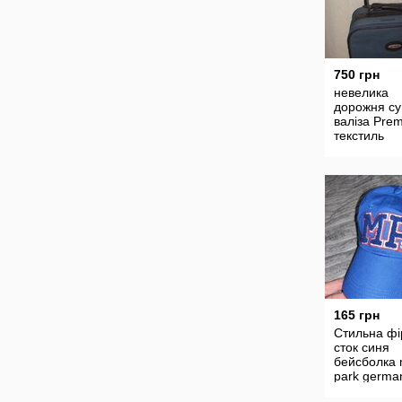
750 грн
невелика
дорожня су
валіза Prem
текстиль
165 грн
Стильна ф
сток синя
бейсболка 
park germa