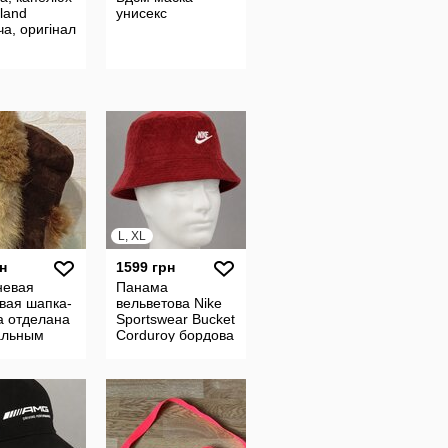
land
унисекс
ча, оригінал
L, XL
н
1599 грн
невая
Панама
вая шапка-
вельветова Nike
а отделана
Sportswear Bucket
альным
Corduroy бордова
 енота или
бавоняна легка
унісекс капелюх
L/XL