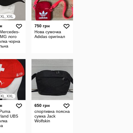
, XL, XXL
н
750 грн
Mercedes-
Нова сумочка
AMG лого
Adidas оригінал
олка чорна
льна
ча жіноча
інці
ьована
, XL, XXL
н
650 грн
 Puma
спортивна поясна
rland UBS
сумка Jack
олка
Wolfskin
на
льна на