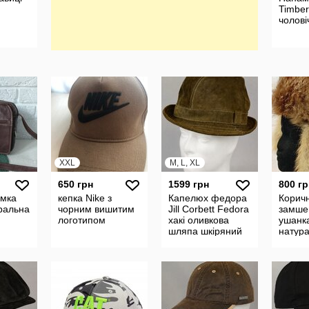
Timber
чолові
XXL
M, L, XL
650 грн
1599 грн
800 гр
умка
кепка Nike з
Капелюх федора
Корич
ральна
чорним вишитим
Jill Corbett Fedora
замше
логотипом
хакі оливкова
ушанк
шляпа шкіряний
натур
Британія
мехом
Оригінал M-XL/
лисы
59-60 см