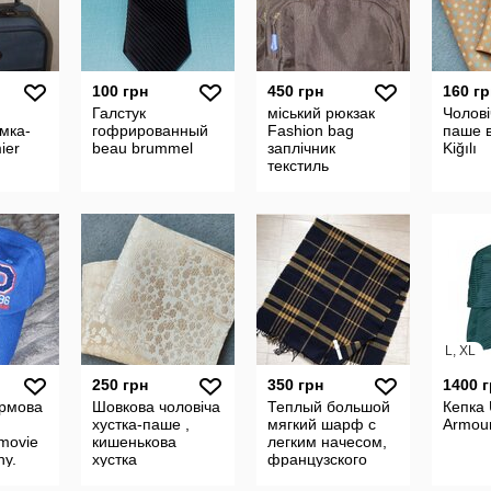
100 грн
450 грн
160 гр
Галстук
міський рюкзак
Чолові
мка-
гофрированный
Fashion bag
паше в
ier
beau brummel
заплічник
Kiğılı
текстиль
L, XL
250 грн
350 грн
1400 
ірмова
Шовкова чоловіча
Теплый большой
Кепка
хустка-паше ,
мягкий шарф с
Armou
movie
кишенькова
легким начесом,
ny.
хустка
французского
бренда Tati