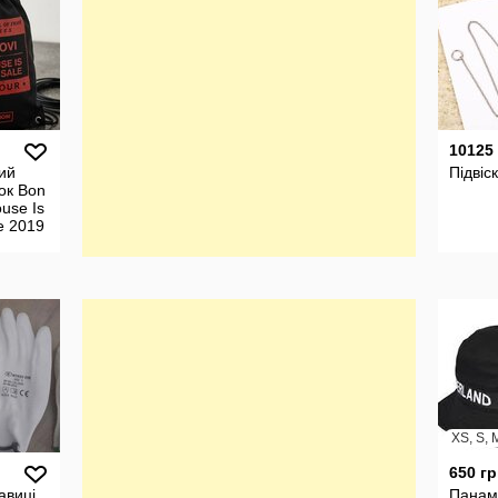
10125
ий
Підвіс
ок Bon
ouse Is
e 2019
tion
XS, S, 
650 гр
авиці
Панам