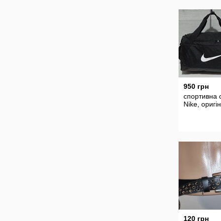
чоловіча жі
на ремінці
950 грн
спортивна 
Nike, оригі
120 грн