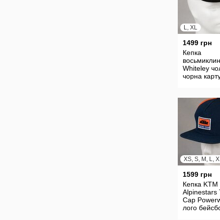
L, XL
1499 грн
Кепка
восьмиклин
Whiteley чо
чорна карт
шкіра кашк
хуліганка
Оригінал 6
XS, S, M, L, 
1599 грн
Кепка KTM 
Alpinestars
Cap Power
лого бейсб
текстильна