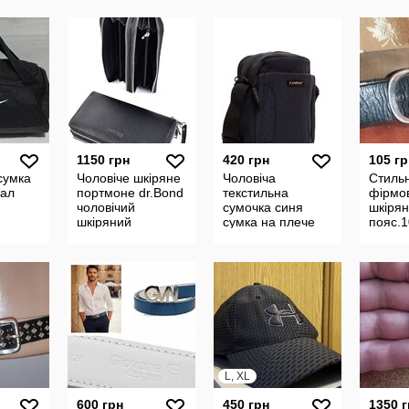
ноча
ремінці
на ремінці
ремінц
регульована
регульована
регул
Оригіна
Оригі
1150 грн
420 грн
105 гр
сумка
Чоловіче шкіряне
Чоловіча
Стиль
нал
портмоне dr.Bond
текстильна
фірмо
чоловічий
сумочка синя
шкірян
шкіряний
сумка на плече
пояс.1
гаманець
для чоловіка
L, XL
600 грн
450 грн
1350 