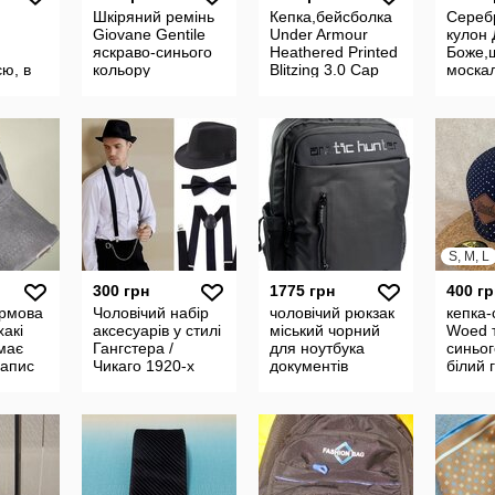
Шкіряний ремінь
Кепка,бейсболка
Сереб
Giovane Gentile
Under Armour
кулон 
яскраво-синього
Heathered Printed
Боже,
ю, в
кольору
Blitzing 3.0 Cap
моска
edc
Grey.Оригинал.
rp .106
S, M, L
300 грн
1775 грн
400 гр
ірмова
Чоловічий набір
чоловічий рюкзак
кепка-
хакі
аксесуарів у стилі
міський чорний
Woed 
має
Гангстера /
для ноутбука
синьог
напис
Чикаго 1920-х
документів
білий 
а ефект
Ретро-комплект 3
Бейсбо
в 1
прями