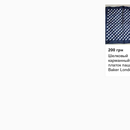
200 грн
Шелковый
карманный
платок паш
Baker Lond