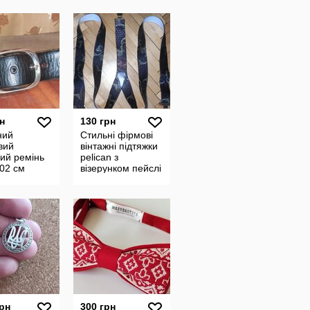
і
ьована
нал
н
130 грн
ний
Стильні фірмові
вий
вінтажні підтяжки
ий ремінь
pelican з
02 см
візерунком пейслі
мають шкіряні
вставки та
металеві зати
грн
300 грн