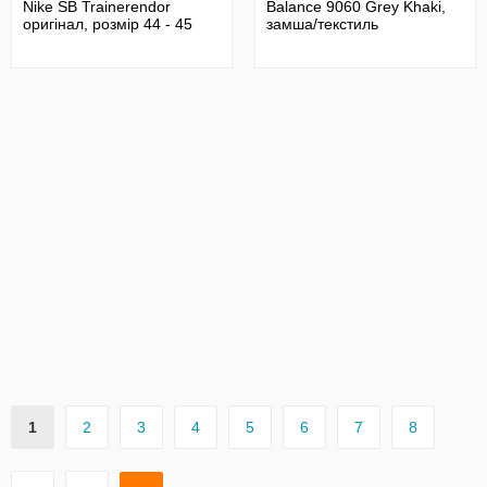
Nike SB Trainerendor
Balance 9060 Grey Khaki,
оригінал, розмір 44 - 45
замша/текстиль
1
2
3
4
5
6
7
8