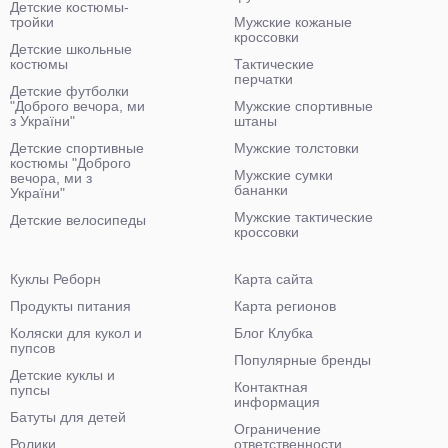
Детские костюмы-
тройки
Мужские кожаные
кроссовки
Детские школьные
костюмы
Тактические
перчатки
Детские футболки
"Доброго вечора, ми
Мужские спортивные
з України"
штаны
Детские спортивные
Мужские толстовки
костюмы "Доброго
Мужские сумки
вечора, ми з
бананки
України"
Мужские тактические
Детские велосипеды
кроссовки
Куклы Реборн
Карта сайта
Продукты питания
Карта регионов
Коляски для кукол и
Блог Клубка
пупсов
Популярные бренды
Детские куклы и
Контактная
пупсы
информация
Батуты для детей
Ограничение
Ролики
ответственности