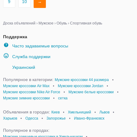
9
10
→
Доска объявлений
›
Мужское
›
Обувь
›
Спортивная обувь
Поддержка
Часто задаваемые вопросы
Служба поддержки
Украинский
Популярное в категории:
Мужские кроссовки 44 размера
•
Мужские кроссовки Air Max
•
Мужские кроссовки Jordan
•
Мужские кроссовки Nike Air Force
•
Мужские белые кроссовки
•
Мужские зимние кроссовки
•
сетка
Объявления в городах:
Киев
•
Хмельницкий
•
Львов
•
Харьков
•
Одесса
•
Запорожье
•
Ивано-Франковск
Популярное в городах:
Мужские замшевые кроссовки в Хмельницком
•