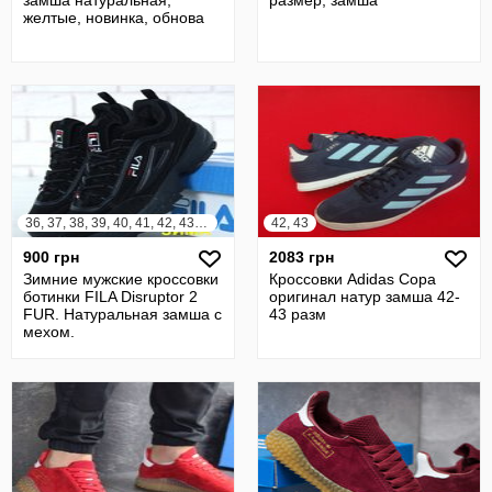
замша натуральная,
размер, замша
желтые, новинка, обнова
36, 37, 38, 39, 40, 41, 42, 43, 44, 45
42, 43
900 грн
2083 грн
Зимние мужские кроссовки
Кроссовки Adidas Copa
ботинки FILA Disruptor 2
оригинал натур замша 42-
FUR. Натуральная замша с
43 разм
мехом.