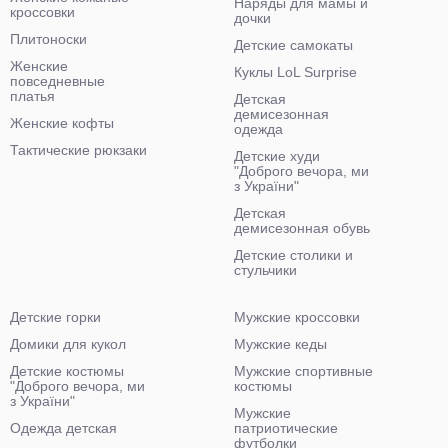
Наряды для мамы и
кроссовки
дочки
Плитоноски
Детские самокаты
Женские
Куклы LoL Surprise
повседневные
платья
Детская
демисезонная
Женские кофты
одежда
Тактические рюкзаки
Детские худи
"Доброго вечора, ми
з України"
Детская
демисезонная обувь
Детские столики и
стульчики
Детские горки
Мужские кроссовки
Домики для кукол
Мужские кеды
Детские костюмы
Мужские спортивные
"Доброго вечора, ми
костюмы
з України"
Мужские
Одежда детская
патриотические
футболки