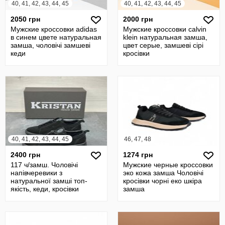
40, 41, 42, 43, 44, 45
40, 41, 42, 43, 44, 45
2050 грн
2000 грн
Мужские кроссовки adidas
Мужские кроссовки calvin
в синем цвете натуральная
klein натуральная замша,
замша, чоловічі замшеві
цвет серые, замшеві сірі
кеди
кросівки
40, 41, 42, 43, 44, 45
46, 47, 48
2400 грн
1274 грн
117 ч/замш. Чоловічі
Мужские черные кроссовки
напівчеревики з
эко кожа замша Чоловічі
натуральної замші топ-
кросівки чорні еко шкіра
якість, кеди, кросівки
замша
шнурок-резинка