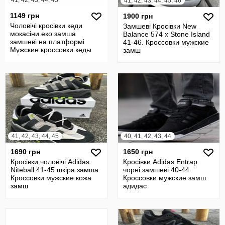
41, 42, 43, 44, 45
41, 42, 43, 44, 45, 46
1149 грн
1900 грн
Чоловічі кросівки кеди
Замшеві Кросівки New
мокасіни еко замша
Balance 574 х Stone Island
замшеві на платформі
41-46. Кроссовки мужские
Мужские кроссовки кеды
замш
мокасины
41, 42, 43, 44, 45
40, 41, 42, 43, 44
1690 грн
1650 грн
Кросівки чоловічі Adidas
Кросівки Adidas Entrap
Niteball 41-45 шкіра замша.
чорні замшеві 40-44
Кроссовки мужские кожа
Кроссовки мужские замш
замш
адидас