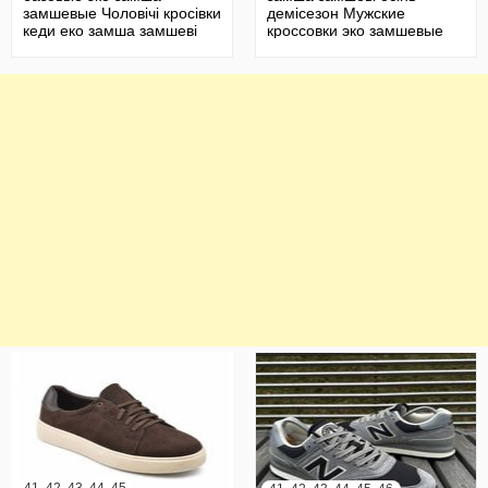
замшевые Чоловічі кросівки
демісезон Мужские
кеди еко замша замшеві
кроссовки эко замшевые
базові
осенние деми