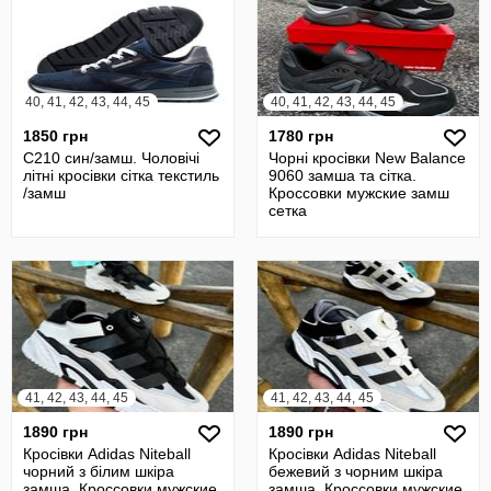
40, 41, 42, 43, 44, 45
40, 41, 42, 43, 44, 45
1850 грн
1780 грн
С210 син/замш. Чоловічі
Чорні кросівки New Balance
літні кросівки сітка текстиль
9060 замша та сітка.
/замш
Кроссовки мужские замш
сетка
41, 42, 43, 44, 45
41, 42, 43, 44, 45
1890 грн
1890 грн
Кросівки Adidas Niteball
Кросівки Adidas Niteball
чорний з білим шкіра
бежевий з чорним шкіра
замша. Кроссовки мужские
замша. Кроссовки мужские