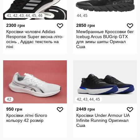
41, 42, 43, 44, 45, 46
44, 45
2300 грн
2850 грн
Кросівки чоловічі Adidas
Мембранные Кроссовки бег
Response Super весна-літо-
Icebug Arcus BUGrip GTX
осінь , Адідас текстиль на
для зимы шипы Оринал
піні
Сша
42
42, 43, 44, 45
950 грн
2449 грн
Кросівки літні білого
Кросівки Under Armour UA
кольору 42 розмір
Infinite Running Оригинал
Сша