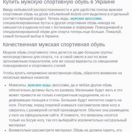
Купить мужскую спортивную обувь в Украине
Ввиду небывалой распространенности и для удобства поиска мужская
спортивная обувь на доске объявлений klubok.com выделена в отдельный
соответствующий раздел. Теперь кеды,
мужские кроссовки,
специализированные бутсы и другая спортивная обувь никогда не
смешается в едином потоке с ботинками и лоферами. Повседневной и
специализированной обуви для спорта теперь еще больше. Пожалуй,
самый большой выбор в Украине.
Качественная мужская спортивная обувь
Модная обувь спортивного типа делится на две большие группы:
непосредственно для спорта, т.е. в такой смело в зал по всем
эргономичным показателям, или же casual варианты со смещением
повседневного и спортивного стилей.
Чтобы купить непременно качественную обувь, обратите внимание на
несколько важных нюансов:
Мокасины,
мужские кеды,
кроссовки, да и любая другая обувь
обязательно должны быть по размеру. Маленькие будут жать и это
может привести не только к неприятным ощущениям, но и к
деформации пальцев и стопы. Большие-будут неплотно сидеть на
ноге. Поэтому, перед покупкой измерьте сантиметром свою ногу и
сверьтесь с размерной сеткой производителя. Обычно она размещена
у него на официальном сайте. И помните, что мокасины носятся
только на босую ногу, так что выбирайте исключительно натуральный
материал.
Внимательно рассмотрите материал. Обувь не должна парить, это