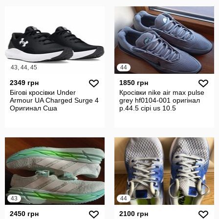
43, 44, 45
44
2349 грн
1850 грн
Бігові кросівки Under
Кросівки nike air max pulse
Armour UA Charged Surge 4
grey hf0104-001 оригінал
Оригинал Сша
р.44.5 сірі us 10.5
43
44
2450 грн
2100 грн