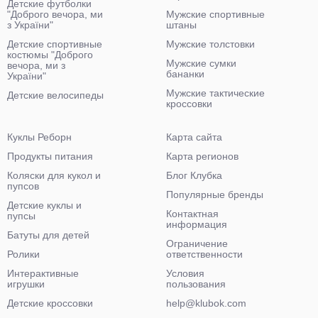
Детские футболки
"Доброго вечора, ми
Мужские спортивные
з України"
штаны
Детские спортивные
Мужские толстовки
костюмы "Доброго
Мужские сумки
вечора, ми з
бананки
України"
Мужские тактические
Детские велосипеды
кроссовки
Куклы Реборн
Карта сайта
Продукты питания
Карта регионов
Коляски для кукол и
Блог Клубка
пупсов
Популярные бренды
Детские куклы и
Контактная
пупсы
информация
Батуты для детей
Ограничение
Ролики
ответственности
Интерактивные
Условия
игрушки
пользования
Детские кроссовки
help@klubok.com