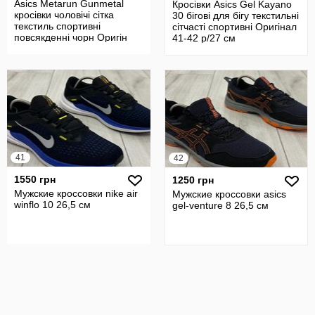
Asics Metarun Gunmetal
Кросівки Asics Gel Kayano
кросівки чоловічі сітка
30 бігові для бігу текстильні
текстиль спортивні
сітчасті спортивні Оригінал
повсякденні чорн Оригін
41-42 р/27 см
43-44 р/28
41
42
1550 грн
1250 грн
Мужские кроссовки nike air
Мужские кроссовки asics
winflo 10 26,5 см
gel-venture 8 26,5 см