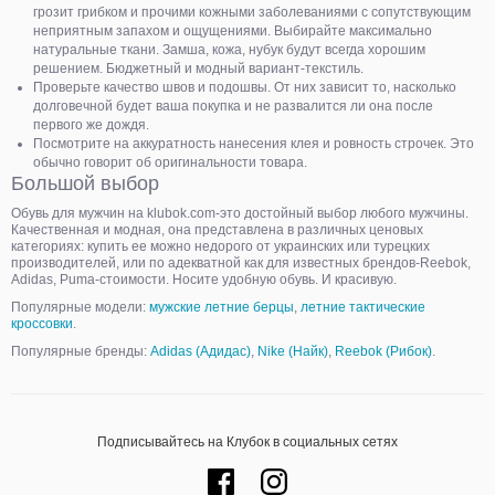
грозит грибком и прочими кожными заболеваниями с сопутствующим
неприятным запахом и ощущениями. Выбирайте максимально
натуральные ткани. Замша, кожа, нубук будут всегда хорошим
решением. Бюджетный и модный вариант-текстиль.
Проверьте качество швов и подошвы. От них зависит то, насколько
долговечной будет ваша покупка и не развалится ли она после
первого же дождя.
Посмотрите на аккуратность нанесения клея и ровность строчек. Это
обычно говорит об оригинальности товара.
Большой выбор
Обувь для мужчин на klubok.com-это достойный выбор любого мужчины.
Качественная и модная, она представлена в различных ценовых
категориях: купить ее можно недорого от украинских или турецких
производителей, или по адекватной как для известных брендов-Reebok,
Adidas, Puma-стоимости. Носите удобную обувь. И красивую.
Популярные модели:
мужские летние берцы
,
летние тактические
кроссовки
.
Популярные бренды:
Adidas (Адидас)
,
Nike (Найк)
,
Reebok (Рибок)
.
Подписывайтесь на Клубок в социальных сетях