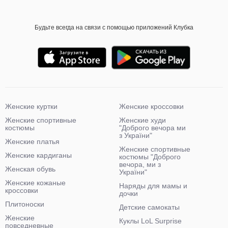
Будьте всегда на связи с помощью приложений Клубка
Женские куртки
Женские кроссовки
Женские спортивные
Женские худи
костюмы
"Доброго вечора ми
з України"
Женские платья
Женские спортивные
Женские кардиганы
костюмы "Доброго
вечора, ми з
Женская обувь
України"
Женские кожаные
Наряды для мамы и
кроссовки
дочки
Плитоноски
Детские самокаты
Женские
Куклы LoL Surprise
повседневные