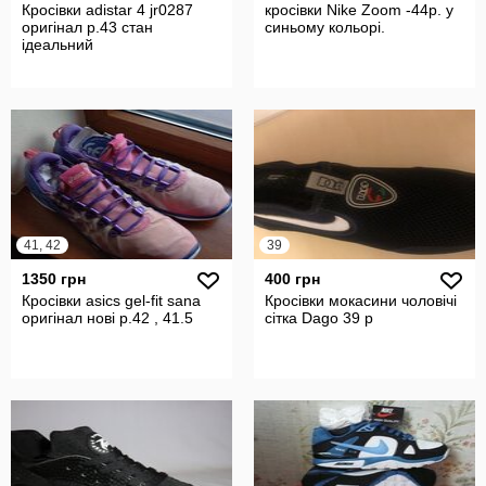
Кросівки adistar 4 jr0287
кросівки Nike Zoom -44р. у
оригінал р.43 стан
синьому кольорі.
ідеальний
41, 42
39
1350 грн
400 грн
Кросівки asics gel-fit sana
Кросівки мокасини чоловічі
оригінал нові р.42 , 41.5
сітка Dago 39 p