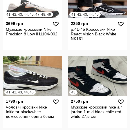
41, 42, 43, 44, 45, 47, 48, 49
41, 42, 43, 44, 45
3699 грн
2250 грн
Мужские кроссовки Nike
р.41-45 Кроссовки Nike
Precision 8 Low IH1104-002
React Vision Black White
NK161
41, 42, 43, 44, 45
43
1790 грн
2750 грн
Чоловічі кросівки Nike
Мужские кроссовки nike air
Initiator black/white
jordan 1 mid black chile red-
демісезонні чорні з білим
white 27,5 см