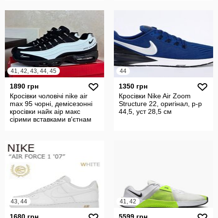
41, 42, 43, 44, 45
44
1890 грн
1350 грн
Кросівки чоловічі nike air
Кросівки Nike Air Zoom
max 95 чорні, демісезонні
Structure 22, оригінал, р-р
кросівки найк аір макс
44,5, уст 28,5 см
сірими вставками в'єтнам
43, 44
41, 42
1680 грн
5599 грн