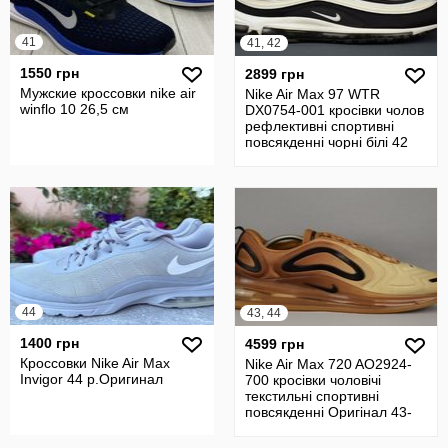
41
41, 42
1550 грн
2899 грн
Мужские кроссовки nike air
Nike Air Max 97 WTR
winflo 10 26,5 см
DX0754-001 кросівки чолов
рефлективні спортивні
повсякденні чорні білі 42
р/26.5
44
43, 44
1400 грн
4599 грн
Кроссовки Nike Air Max
Nike Air Max 720 AO2924-
Invigor 44 р.Оригинал
700 кросівки чоловічі
текстильні спортивні
повсякденні Оригінал 43-
44 р/28 с