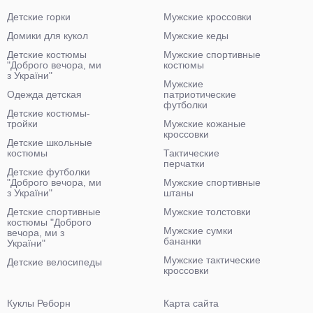
Детские горки
Мужские кроссовки
Домики для кукол
Мужские кеды
Детские костюмы
Мужские спортивные
"Доброго вечора, ми
костюмы
з України"
Мужские
Одежда детская
патриотические
футболки
Детские костюмы-
тройки
Мужские кожаные
кроссовки
Детские школьные
костюмы
Тактические
перчатки
Детские футболки
"Доброго вечора, ми
Мужские спортивные
з України"
штаны
Детские спортивные
Мужские толстовки
костюмы "Доброго
Мужские сумки
вечора, ми з
бананки
України"
Мужские тактические
Детские велосипеды
кроссовки
Куклы Реборн
Карта сайта