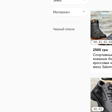
Зима
Материал
Черный список
2500 грн
Спортивны
кожаные бо
кроссовки 
меху Salo
Winter Grey
40, 43