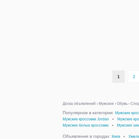
1
2
Доска объявлений
›
Мужское
›
Обувь
›
Спор
Популярное в категории:
Мужские крос
Мужские кроссовки Jordan
•
Мужские кро
Мужские белые кроссовки
•
Мужские зим
Объявления в городах:
Киев
•
Хмел