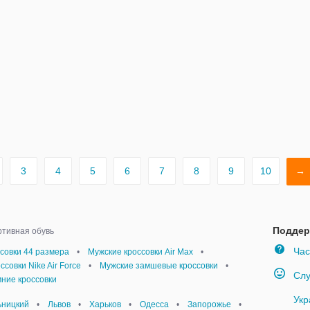
3
4
5
6
7
8
9
10
→
Поддер
тивная обувь
Час
совки 44 размера
•
Мужские кроссовки Air Max
•
ссовки Nike Air Force
•
Мужские замшевые кроссовки
•
Слу
ние кроссовки
Укр
ьницкий
•
Львов
•
Харьков
•
Одесса
•
Запорожье
•