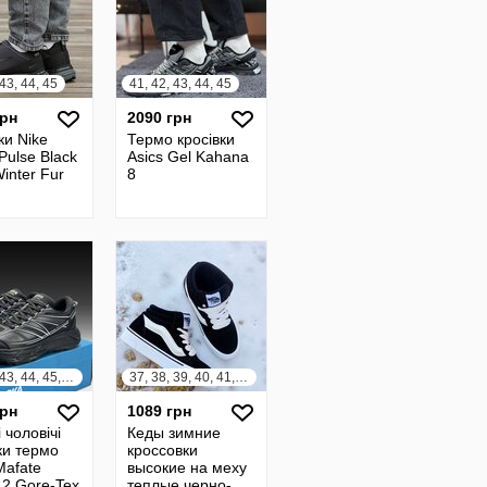
 43, 44, 45
41, 42, 43, 44, 45
грн
2090 грн
ки Nike
Термо кросівки
ulse Black
Asics Gel Kahana
inter Fur
8
41, 42, 43, 44, 45, 46
37, 38, 39, 40, 41, 42
грн
1089 грн
 чоловічі
Кеды зимние
ки термо
кроссовки
Mafate
высокие на меху
 2 Gore-Tex
теплые черно-