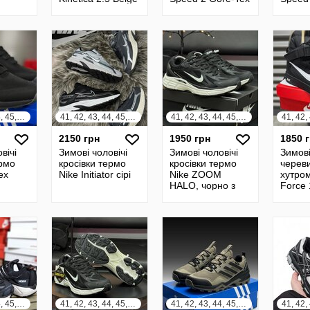
Navy
чорні з сірим
Black
41, 42, 43, 44, 45, 46
41, 42, 43, 44, 45, 46
41, 42, 43, 44, 45, 46
2150 грн
1950 грн
1850 
вічі
Зимові чоловічі
Зимові чоловічі
Зимові
ермо
кросівки термо
кросівки термо
череви
ex
Nike Initiator сірі
Nike ZOOM
хутром
HALO, чорно з
Force 
білим
41, 42, 43, 44, 45, 46
41, 42, 43, 44, 45, 46
41, 42, 43, 44, 45, 46