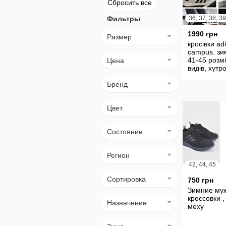
Сбросить все
Фильтры
1990 грн
Размер
кросівки ad
campus. зи
41-45 розмі
Цена
видів, хутр
штучне, за
Бренд
натуральна
Цвет
Состояние
Регион
42, 44, 45
Сортировка
750 грн
Зимние му
кроссовки ,
Назначение
меху