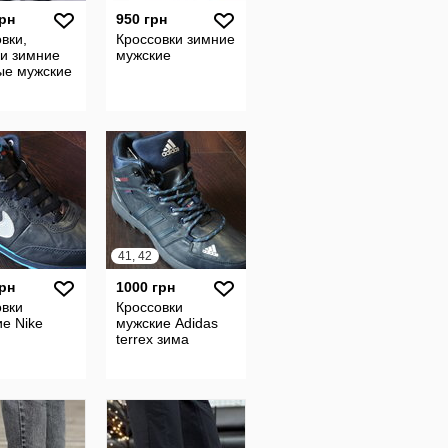
грн
950 грн
вки,
Кроссовки зимние
ки зимние
мужские
ые мужские
41, 42
грн
1000 грн
овки
Кроссовки
е Nike
мужские Adidas
terrex зима