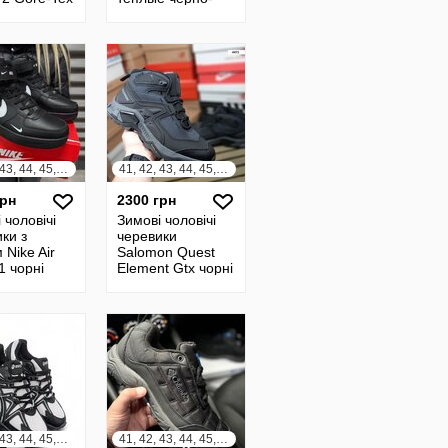
белые со
шнурками
унисекс
41, 42, 43, 44, 45, 46
41, 42, 43, 44, 45, 46
грн
2300 грн
 чоловічі
Зимові чоловічі
ки з
черевики
 Nike Air
Salomon Quest
1 чорні
Element Gtx чорні
з сірим
41, 42, 43, 44, 45, 46
41, 42, 43, 44, 45, 46