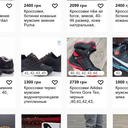
2400 грн
2099 грн
2400 
Кроссовки,
Кроссовки nike air
Кроссо
имние
ботинки кожаные
force, зимові, 40-
ботин
rdan
мужские зимние
46 размер, кожа
кожан
Puma
натуральная,
хайтопы, ботинки
41, 42, 43, 45
40, 41, 42, 43, 44, 45
41
1300 грн
2739 грн
1000 
зимние
Кроссовки термо
Кроссовки Adidas
Кросс
 40,
мужские
Terrex Gore Tex,
мужски
водонепронецаемые
черные
зима
утепленные
,40,41,42,43,
44,45 размер