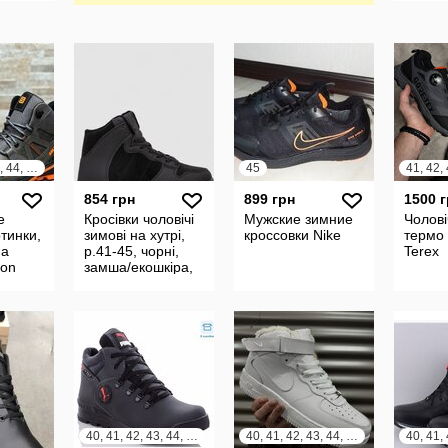
40, 41, 42, 43, 44, 45
45
41, 42,
854 грн
899 грн
1500 
е
Кросівки чоловічі
Мужские зимние
Чолові
тинки,
зимові на хутрі,
кроссовки Nike
термо
на
р.41-45, чорні,
Terex
mon
замша/екошкіра,
кеди, 248rh1050-4
40, 41, 42, 43, 44, 45
40, 41, 42, 43, 44, 45, 46
40, 41, 