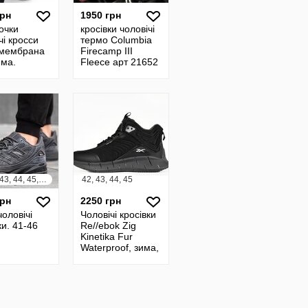
грн
1950 грн
очки
кросівки чоловічі
чі кросси
термо Columbia
/мембрана
Firecamp III
има.
Fleece арт 21652
и 41-46
41, 42, 43, 44, 45, 46
42, 43, 44, 45
грн
2250 грн
чоловічі
Чоловічі кросівки
ки. 41-46
Re//ebok Zig
Kinetika Fur
Waterproof, зима,
хутро,
вологостійкі