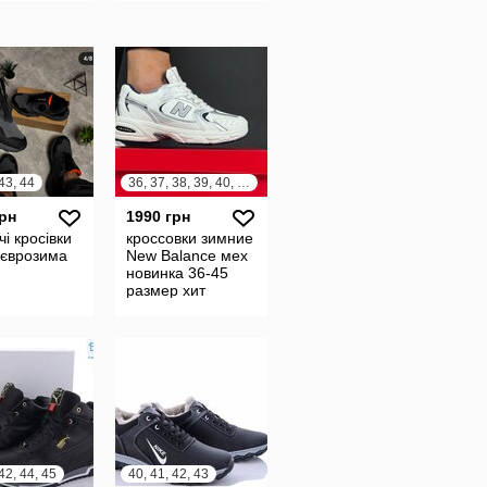
 43, 44
36, 37, 38, 39, 40, 41, 42, 43, 44, 45
грн
1990 грн
чі кросівки
кроссовки зимние
 єврозима
New Balance мех
новинка 36-45
размер хит
кросівки
42, 44, 45
40, 41, 42, 43