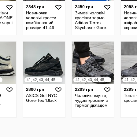
2348 грн
2450 грн
2098 
івки
Новиночки
Зимові чоловічі
Новин
A ONE
чоловічі кросси
кросівки термо
чолові
 чорні
комбінований.
Adidas Terrex
шкіра
розміри 41-46
Skychaser Gore-
євроз
Tex оливка, хакі
розмір
5
41, 42, 43, 44, 45, 46
41, 42, 43, 44, 45, 46
2800 грн
2299 грн
2299 
0
ASICS Gel-NYC
Чоловіче взуття,
Теплі 
Gore-Tex 'Black'
чудові кросівки з
кросів
'
термопідкладом