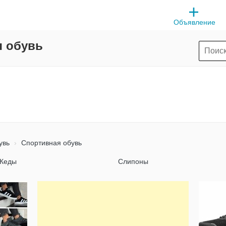
Объявление
я обувь
увь
Спортивная обувь
Кеды
Слипоны