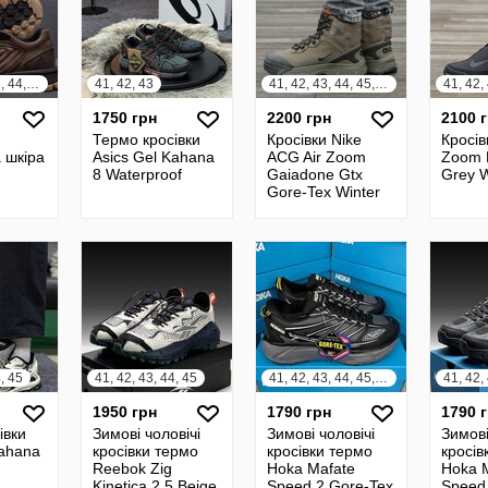
40, 41, 42, 43, 44, 45
41, 42, 43
41, 42, 43, 44, 45, 46
41, 42,
1750 грн
2200 грн
2100 
Термо кросівки
Кросівки Nike
Кросів
 шкіра
Asics Gel Kahana
ACG Air Zoom
Zoom P
8 Waterproof
Gaiadone Gtx
Grey W
Gore-Tex Winter
Fur
4, 45
41, 42, 43, 44, 45
41, 42, 43, 44, 45, 46
1950 грн
1790 грн
1790 
івки
Зимові чоловічі
Зимові чоловічі
Зимові
Kahana
кросівки термо
кросівки термо
кросів
Reebok Zig
Hoka Mafate
Hoka 
Kinetica 2.5 Beige
Speed 2 Gore-Tex
Speed