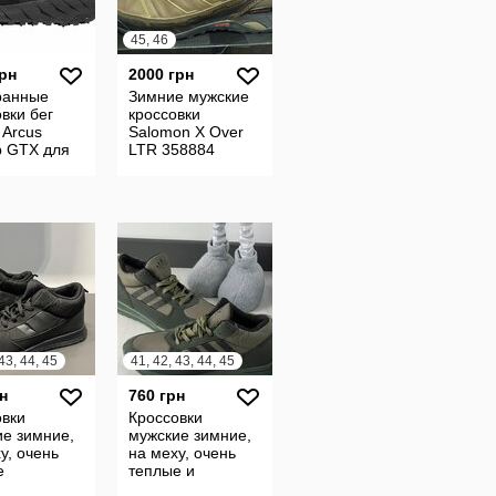
45, 46
грн
2000 грн
анные
Зимние мужские
вки бег
кроссовки
 Arcus
Salomon X Over
p GTX для
LTR 358884
шипы
л Сша
43, 44, 45
41, 42, 43, 44, 45
н
760 грн
овки
Кроссовки
ие зимние,
мужские зимние,
у, очень
на меху, очень
е
теплые и
удобные