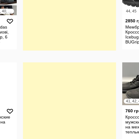
36, 37, 38, 39, 40, 41, 42, 43, 44, 45
44, 45
2850 
idas
Мембр
мові,
Кроссо
р, 6
Icebug
о
BUGri
мша
зимы 
Орина
41, 42, 
760 гр
жские
Кросс
 на
мужск
на мех
теплы