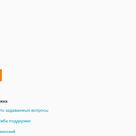
жка
то задаваемые вопросы
жба поддержки
аинский