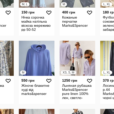
M, L
M
L, XL
150 грн
400 грн
180 гр
Нічка сорочка
Кожаные
Футбол
майка натільна
перчатки
сокови
ncer
віскоза мереживо
Marks&Spencer
зелен
рр 50-52
забарв
M
XS, S, M
L, XL
550 грн
1250 грн
370 гр
чка
Жіноче блакитне
Льняная рубашка
Лосини
худі від
Marks&Spencer
р.44
marks&spenser
pure linen 100%
Marks
лен, светло-
чорні 
сиреневая
шкіра 
заміри