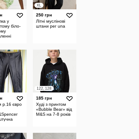
XL
н
250 грн
ка у
Літні муслінові
тому біло-
штани per una
ому
ленні
122, 128
н
185 грн
 р.16 євро
Худі з принтом
«Bubble Bear» від
&Spencer
M&S на 7-8 років
штучна
стрейч,