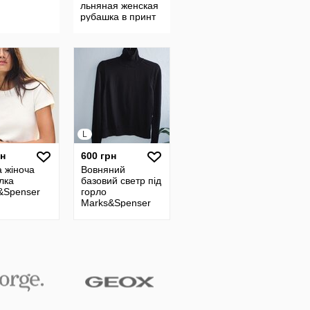
льняная женская
рубашка в принт
на 52
L
рн
600 грн
 жіноча
Вовняний
лка
базовий светр під
&Spenser
горло
Marks&Spenser