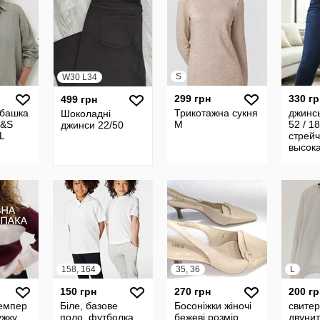
S
W30 L34
299 грн
330 гр
499 грн
убашка
Трикотажна сукня
джинс
Шоколадні
M&S
M
52 / 1
джинси 22/50
L
стрей
высок
M&S
158, 164
35, 36
L
150 грн
270 грн
200 гр
емпер
Біле, базове
Босоніжки жіночі
свитер
ужку
поло, футболка
бежеві розмір
двуни