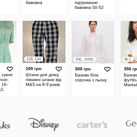
бавовна
підтримкою
бавовна 50-52
128, 134
XXL, XXXL
M, L
100 грн
300 грн
350 г
 сукня
Штани для дому,
Базова біла
Базова
cer,
піжамні штани від
сорочка з льону
футбо
 16-
M&S на 8-9 років
Marks
52,