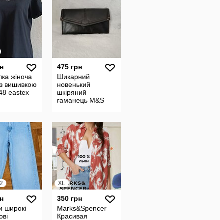
н
475 грн
ка жіноча
Шикарний
 з вишивкою
новенький
48 eastex
шкіряний
гаманець M&S
2
XL
н
350 грн
и широкі
Marks&Spencer
ові
Красивая