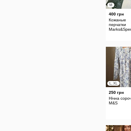
M
400 грн
Кожаные
перчатки
Marks&Spe
L, XL
250 грн
Нічна соро
M&S