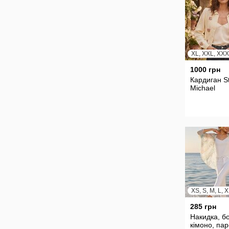
XL, XXL, XX
1000 грн
Кардиган St
Michael
285 грн
Накидка, б
кімоно, па