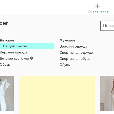
Объявление
cer
Детское
Мужское
Все для школы
Верхняя одежда
Верхняя одежда
Спортивная одежда
Детские костюмы 🧶
Спортивная обувь
Обувь
Обувь