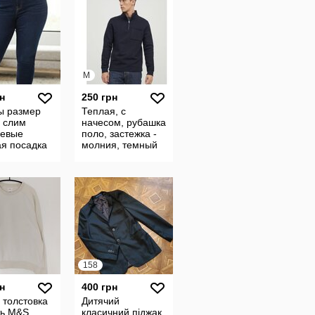
M
н
250 грн
ы размер
Теплая, с
8 слим
начесом, рубашка
чевые
поло, застежка -
ая посадка
молния, темный
синий,
Marks&Spencer. М
сост. нов.
158
н
400 грн
 толстовка
Дитячий
ть M&S
класичний піджак