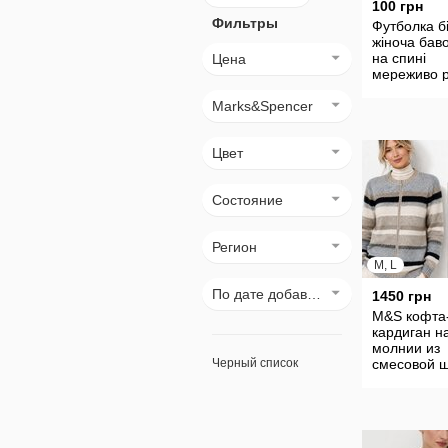
100 грн
Фильтры
Футболка б
жіноча бав
на спині
Цена
мереживо р
48
Marks&Spencer
Цвет
Состояние
Регион
M, L
По дате добавления
1450 грн
M&S кофта
кардиган н
молнии из
Черный список
смесовой 
в полоски, р