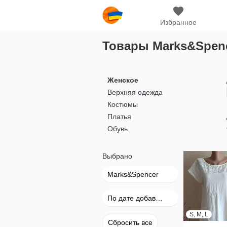
Избранное
Товары Marks&Spen
Женское
Верхняя одежда
Костюмы
Платья
Обувь
Выбрано
Marks&Spencer
По дате добавления
S, M, L
Сбросить все