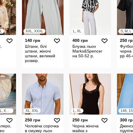
XL
XXL, XXXL
L, XL
S, M, L
140 грн
400 грн
250 гр
.
Штани, білі
Блузка льон
Футбол
штани, жіночі
Marks&Spencer
чорна
штани, великий
на 50-52 р.
рр 46-
розмір.
XS, S, M, L, XL, XXL, XXXL
XL, XXL
L, XL
146, 15
250 грн
250 грн
300 гр
олеро,
Чоловіча сорочка
Чорна жіноча
Джинс
рео
в смужку льон
майка з
підлітк