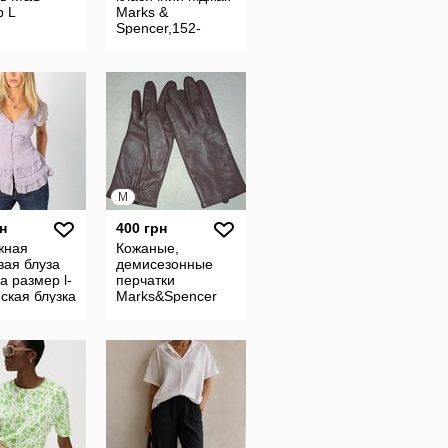
р L
Marks &
Spencer,152-
158cm
M
н
400 грн
жная
Кожаные,
вая блуза
демисезонные
a размер l-
перчатки
ская блузка
Marks&Spencer
нами и
ами