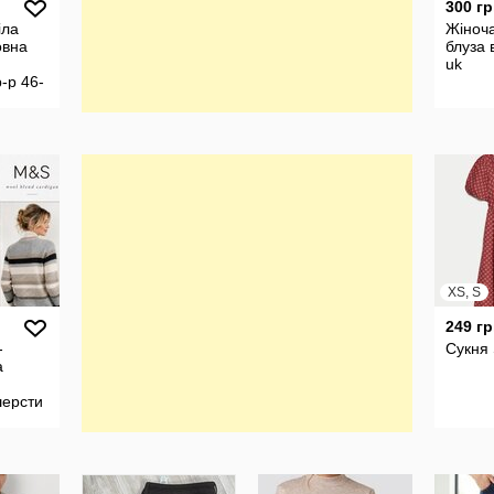
300 гр
іла
Жіноч
овна
блуза 
uk
-р 46-
XS, S
249 гр
-
Сукня
а
шерсти
. М/l