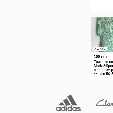
XL, XXL
100 грн
Трикотажна
Marks&Spen
євро розмір
44, укр 50-
стан нової