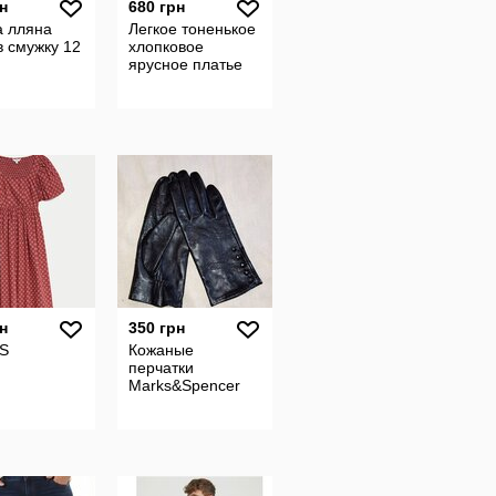
н
680 грн
а лляна
Легкое тоненькое
в смужку 12
хлопковое
ярусное платье
н
350 грн
 S
Кожаные
перчатки
Marks&Spencer