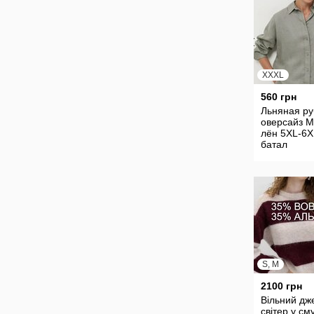
XXXL
560 грн
Льняная р
оверсайз 
лён 5XL-6X
батал
S, M
2100 грн
Вільний дж
світер у см