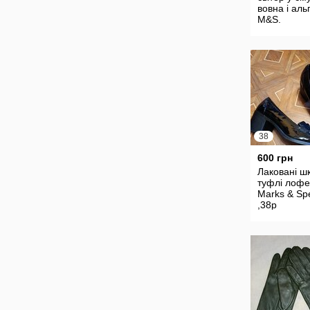
вовна і аль
M&S.
38
600 грн
Лаковані шк
туфлі лоф
Marks & Sp
,38p