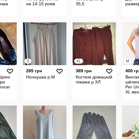
пака
на 14-15 років
35,5
разме
S
XL
M
285 грн
389 грн
400 гр
іряні
Ночнушка р.М
Костюм домашній
Винта
ери
піжама р.ХЛ
шёлко
encer
Per Un
XL жен
с вола
бусин