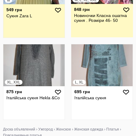
M, L, XL, XXL
M
848 грн
549 грн
Новиночки Класна ошатна
Сукня Zara L
сукня . Розміри 46- 50
XL, XXL
L, XL
875 грн
695 грн
Італійська сукня Hekla &Co
Італійська сукня
Доска объявлений
›
Ужгород
›
Женское
›
Женская одежда
›
Платья
›
Повседневные платья