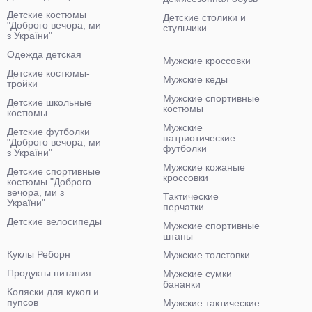
Детские костюмы
Детские столики и
"Доброго вечора, ми
стульчики
з України"
Одежда детская
Мужские кроссовки
Детские костюмы-
Мужские кеды
тройки
Мужские спортивные
Детские школьные
костюмы
костюмы
Мужские
Детские футболки
патриотические
"Доброго вечора, ми
футболки
з України"
Мужские кожаные
Детские спортивные
кроссовки
костюмы "Доброго
вечора, ми з
Тактические
України"
перчатки
Детские велосипеды
Мужские спортивные
штаны
Куклы Реборн
Мужские толстовки
Продукты питания
Мужские сумки
бананки
Коляски для кукол и
пупсов
Мужские тактические