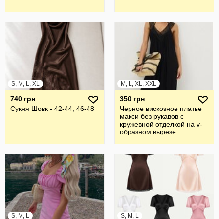
S, M, L, XL
M, L, XL, XXL
740 грн
350 грн
Сукня Шовк - 42-44, 46-48
Черное вискозное платье
макси без рукавов с
кружевной отделкой на v-
образном вырезе
S, M, L
S, M, L