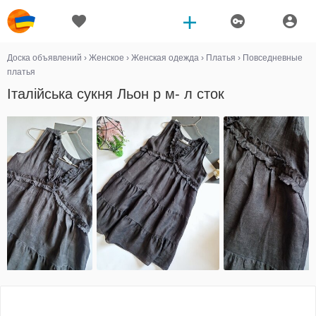
Доска объявлений
›
Женское
›
Женская одежда
›
Платья
›
Повседневные
платья
Італійська сукня Льон р м- л сток