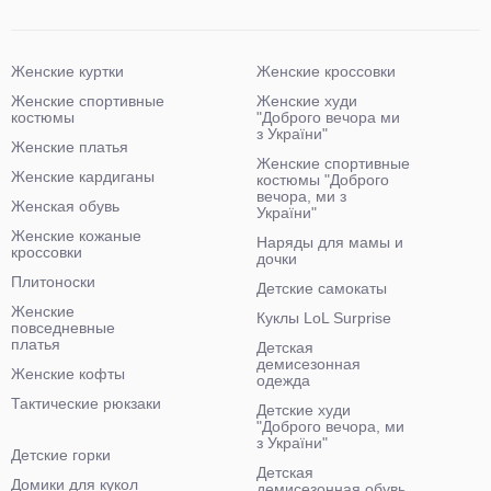
Женские куртки
Женские кроссовки
Женские спортивные
Женские худи
костюмы
"Доброго вечора ми
з України"
Женские платья
Женские спортивные
Женские кардиганы
костюмы "Доброго
вечора, ми з
Женская обувь
України"
Женские кожаные
Наряды для мамы и
кроссовки
дочки
Плитоноски
Детские самокаты
Женские
Куклы LoL Surprise
повседневные
платья
Детская
демисезонная
Женские кофты
одежда
Тактические рюкзаки
Детские худи
"Доброго вечора, ми
з України"
Детские горки
Детская
Домики для кукол
демисезонная обувь