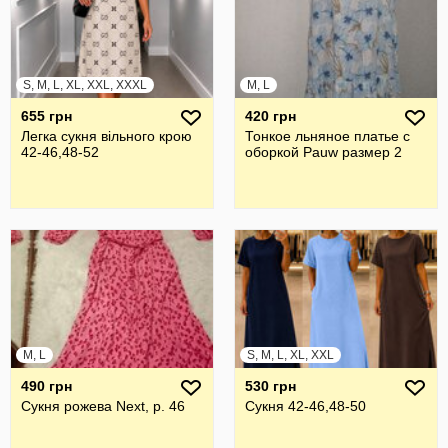
S, M, L, XL, XXL, XXXL
M, L
655 грн
420 грн
Легка сукня вільного крою
Тонкое льняное платье с
42-46,48-52
оборкой Pauw размер 2
M, L
S, M, L, XL, XXL
490 грн
530 грн
Сукня рожева Next, р. 46
Сукня 42-46,48-50