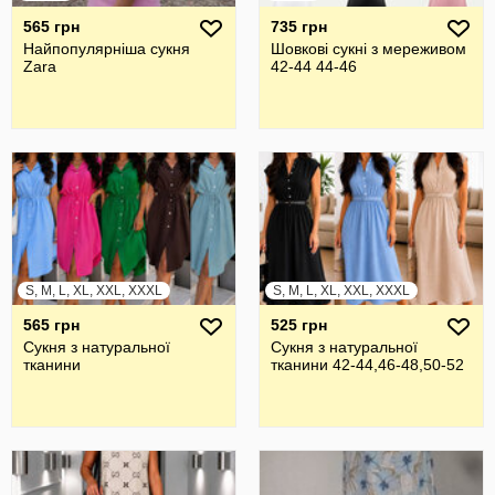
565 грн
735 грн
Найпопулярніша сукня
Шовкові сукні з мереживом
Zara
42-44 44-46
S, M, L, XL, XXL, XXXL
S, M, L, XL, XXL, XXXL
565 грн
525 грн
Сукня з натуральної
Сукня з натуральної
тканини
тканини 42-44,46-48,50-52