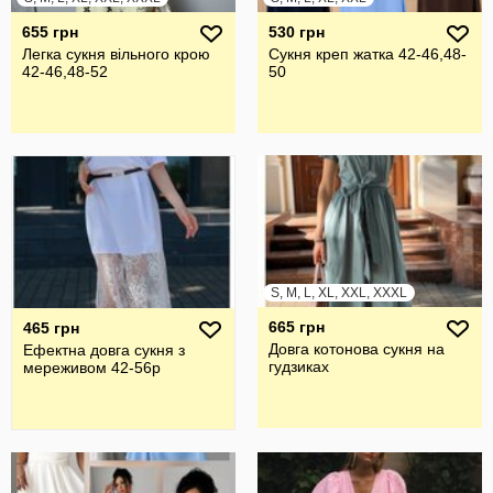
655 грн
530 грн
Легка сукня вільного крою
Сукня креп жатка 42-46,48-
42-46,48-52
50
S, M, L, XL, XXL, XXXL
665 грн
465 грн
Довга котонова сукня на
Ефектна довга сукня з
гудзиках
мереживом 42-56р