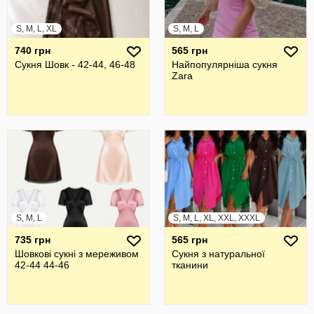
S, M, L, XL
S, M, L
740 грн
565 грн
Сукня Шовк - 42-44, 46-48
Найпопулярніша сукня
Zara
S, M, L
S, M, L, XL, XXL, XXXL
735 грн
565 грн
Шовкові сукні з мереживом
Сукня з натуральної
42-44 44-46
тканини