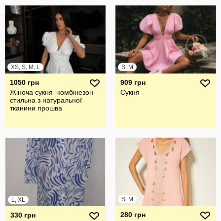
XS, S, M, L
S, M
1050 грн
909 грн
Жіноча сукня -комбінезон
Сукня
стильна з натуральної
тканини прошва
S, M
L, XL
280 грн
330 грн