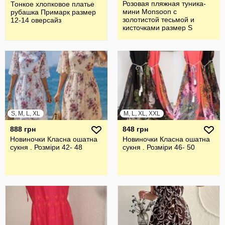
Розовая пляжная туника-
Тонкое хлопковое платье
мини Monsoon с
рубашка Примарк размер
золотистой тесьмой и
12-14 оверсайз
кисточками размер S
S, M, L, XL
M, L, XL, XXL
888 грн
848 грн
Новиночки Класна ошатна
Новиночки Класна ошатна
сукня . Розміри 42- 48
сукня . Розміри 46- 50