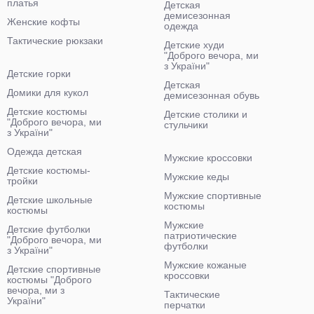
платья
Детская
демисезонная
Женские кофты
одежда
Тактические рюкзаки
Детские худи
"Доброго вечора, ми
з України"
Детские горки
Детская
Домики для кукол
демисезонная обувь
Детские костюмы
Детские столики и
"Доброго вечора, ми
стульчики
з України"
Одежда детская
Мужские кроссовки
Детские костюмы-
Мужские кеды
тройки
Мужские спортивные
Детские школьные
костюмы
костюмы
Мужские
Детские футболки
патриотические
"Доброго вечора, ми
футболки
з України"
Мужские кожаные
Детские спортивные
кроссовки
костюмы "Доброго
вечора, ми з
Тактические
України"
перчатки