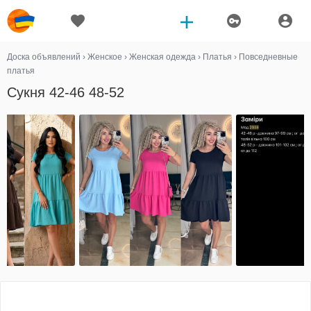
Доска объявлений
›
Женское
›
Женская одежда
›
Платья
›
Повседневные
платья
Сукня 42-46 48-52