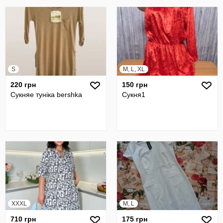
S
M, L, XL
220 грн
150 грн
Сукняе туніка bershka
Сукня1
XXXL
M, L
710 грн
175 грн