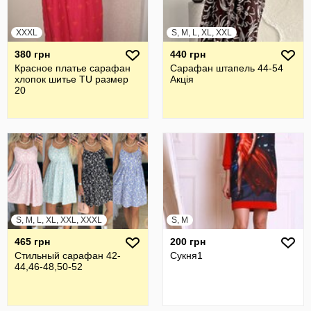
XXXL
S, M, L, XL, XXL
380 грн
440 грн
Красное платье сарафан
Сарафан штапель 44-54
хлопок шитье TU размер
Акція
20
S, M, L, XL, XXL, XXXL
S, M
465 грн
200 грн
Стильный сарафан 42-
Сукня1
44,46-48,50-52