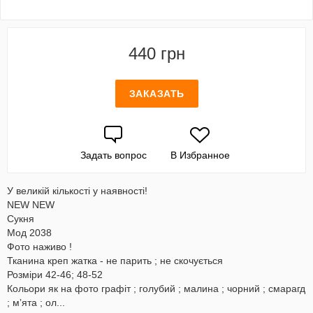
440 грн
ЗАКАЗАТЬ
Задать вопрос
В Избранное
У великій кількості у наявності!
NEW NEW
Сукня
Мод 2038
Фото наживо !
Тканина креп жатка - не парить ; не скочується
Розміри 42-46; 48-52
Кольори як на фото графіт ; голубий ; малина ; чорний ; смарагд
; мʼята ; ол...