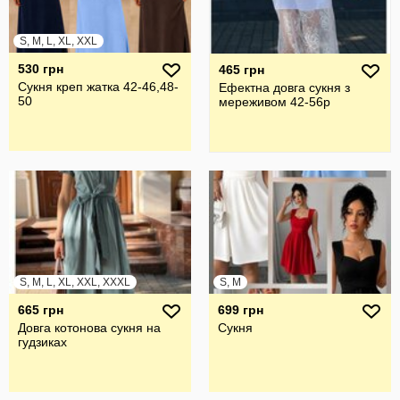
S, M, L, XL, XXL
530 грн
465 грн
Сукня креп жатка 42-46,48-
Ефектна довга сукня з
50
мереживом 42-56р
S, M, L, XL, XXL, XXXL
S, M
665 грн
699 грн
Довга котонова сукня на
Сукня
гудзиках