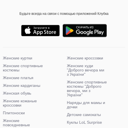
Будьте всегда на связи с помощью приложений Клубка
Женские куртки
Женские кроссовки
Женские спортивные
Женские худи
костюмы
"Доброго вечора ми
з України"
Женские платья
Женские спортивные
Женские кардиганы
костюмы "Доброго
вечора, ми з
Женская обувь
України"
Женские кожаные
Наряды для мамы и
кроссовки
дочки
Плитоноски
Детские самокаты
Женские
Куклы LoL Surprise
повседневные