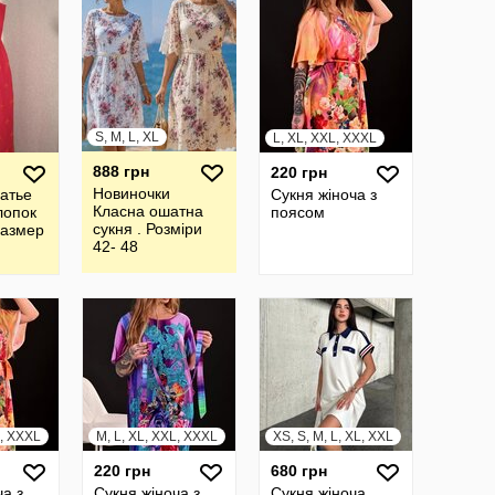
S, M, L, XL
L, XL, XXL, XXXL
888 грн
220 грн
Новиночки
атье
Сукня жіноча з
Класна ошатна
лопок
поясом
сукня . Розміри
размер
42- 48
L, XXXL
M, L, XL, XXL, XXXL
XS, S, M, L, XL, XXL
220 грн
680 грн
ча з
Сукня жіноча з
Сукня жіноча