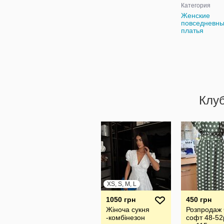
Категория
Женские
повседневн
платья
Клу
XS, S, M, L
1050 грн
450 грн
Жіноча сукня
Розпродаж 
-комбінезон
софт 48-52