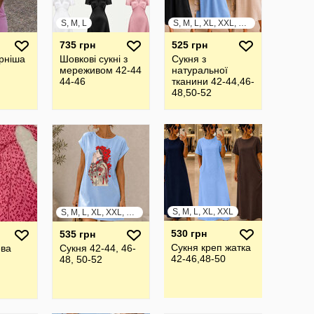
S, M, L
S, M, L, XL, XXL, XXXL
735 грн
525 грн
рніша
Шовкові сукні з
Сукня з
мереживом 42-44
натуральної
44-46
тканини 42-44,46-
48,50-52
S, M, L, XL, XXL
S, M, L, XL, XXL, XXXL
530 грн
535 грн
Сукня креп жатка
ева
Сукня 42-44, 46-
42-46,48-50
48, 50-52