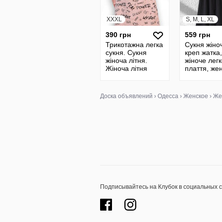
XXXL
S, M, L, XL
390 грн
559 грн
Трикотажна легка
Сукня жіно
сукня. Сукня
креп жатка,
жіноча літня.
жіноче лег
Жіноча літня
плаття, же
сукня з рукавом
летнее пла
реглан
орієнтов.на
44/46, 48/5
Доска объявлений
›
Одесса
›
Женское
›
Же
Подписывайтесь на Клубок в социальных 