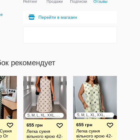
Рейтинг
Продажи
Подписки
Отзывы
ые
Перейти в магазин
бок рекомендует
S, M, L, XL, XXL, XXXL
S, M, L, XL, XXL, XXXL
655 грн
655 грн
Сукня
Легка сукня
Легка сукня
р Ог
вільного крою 42-
вільного крою 42-