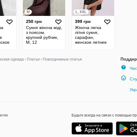
M
L, XXL
250 грн
399 грн
ча
Сукня жіноча міді,
Жіноча легка
з поясом,
літня сукня,
ке
крупний рубчик,
сарафан,
нское
M, 12
женское летнее
тье,
платье в горох,
орієнтовно
0
48,52р.р.,
Поддер
нская одежда
›
Платья
›
Повседневные платья
див.заміри
Час
Слу
Укр
сетях
Будьте всегда на связи с помощью п