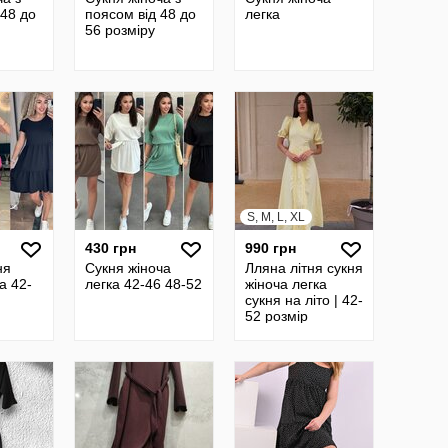
 48 до
поясом від 48 до
легка
56 розміру
S, M, L, XL
430 грн
990 грн
ня
Сукня жіноча
Лляна літня сукня
а 42-
легка 42-46 48-52
жіноча легка
сукня на літо | 42-
52 розмір