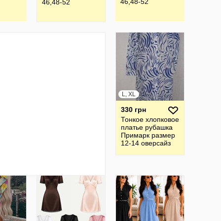
46,48-52
46,48-52
L, XL
330 грн
Тонкое хлопковое
платье рубашка
Примарк размер
12-14 оверсайз