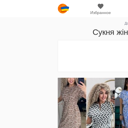
Избранное
Д
Сукня жін