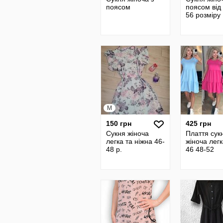
поясом
поясом від
56 розміру
M
150 грн
425 грн
Сукня жіноча
Плаття сук
легка та ніжна 46-
жіноча легк
48 р.
46 48-52