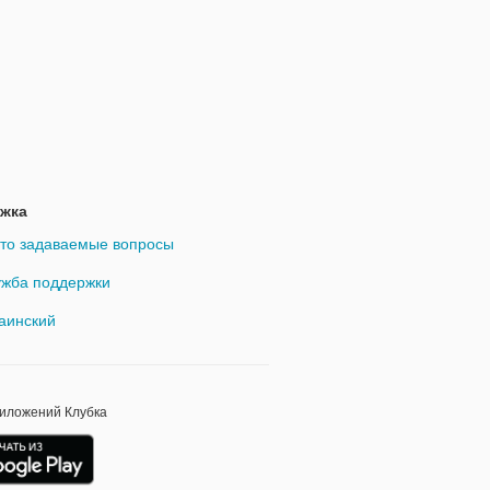
жка
то задаваемые вопросы
жба поддержки
аинский
риложений Клубка