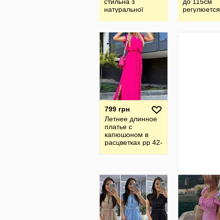
стильна з
до 115см
натуральної
регулюется
тканини прошва
поясом
799 грн
Летнее длинное
платье с
капюшоном в
расцветках рр 42-
60