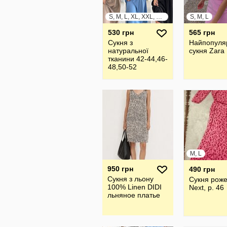
S, M, L, XL, XXL, XXXL
S, M, L
530 грн
565 грн
Сукня з
Найпопуля
натуральної
сукня Zara
тканини 42-44,46-
48,50-52
M, L
950 грн
490 грн
Сукня з льону
Сукня рож
100% Linen DIDI
Next, р. 46
льняное платье