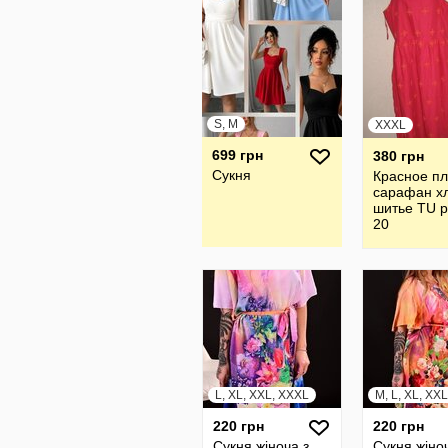
S, M
XXXL
699 грн
380 грн
Сукня
Красное пл
сарафан х
шитье TU 
20
L, XL, XXL, XXXL
M, L, XL, XX
220 грн
220 грн
Сукня жіноча з
Сукня жіно