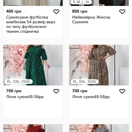
S, M, L, XL
400 грн
850 грн
Сукнясукня футболка
Неймовірна Жіноча
комбінова 54 розмір.верх
Сукняяя
по типу футболочної
тканин,спідничка
-сорочкова тканина
XL, XXL, XXXL
XL, XXL, XXXL
700 грн
700 грн
Літня сукня48-58pp.
Літня сукня48-58pp.