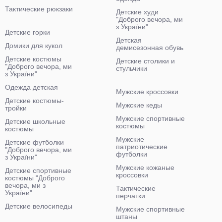
Тактические рюкзаки
Детские худи
"Доброго вечора, ми
з України"
Детские горки
Детская
Домики для кукол
демисезонная обувь
Детские костюмы
Детские столики и
"Доброго вечора, ми
стульчики
з України"
Одежда детская
Мужские кроссовки
Детские костюмы-
Мужские кеды
тройки
Мужские спортивные
Детские школьные
костюмы
костюмы
Мужские
Детские футболки
патриотические
"Доброго вечора, ми
футболки
з України"
Мужские кожаные
Детские спортивные
кроссовки
костюмы "Доброго
вечора, ми з
Тактические
України"
перчатки
Детские велосипеды
Мужские спортивные
штаны