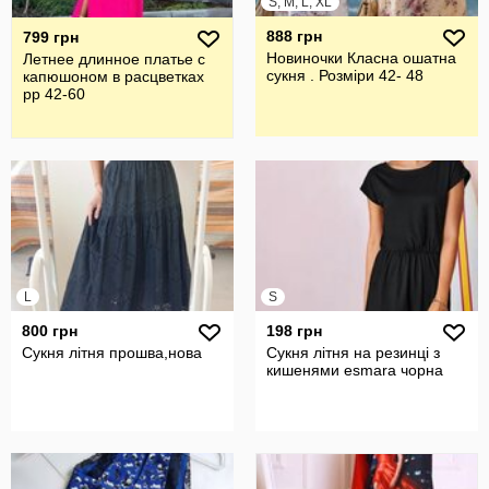
S, M, L, XL
888 грн
799 грн
Новиночки Класна ошатна
Летнее длинное платье с
сукня . Розміри 42- 48
капюшоном в расцветках
рр 42-60
L
S
800 грн
198 грн
Сукня літня прошва,нова
Сукня літня на резинці з
кишенями esmara чорна