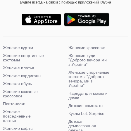
Будьте всегда на связи с помощью приложений Клубка
Женские куртки
Женские кроссовки
Женские спортивные
Женские худи
костюмы
"Доброго вечора ми
з України"
Женские платья
Женские спортивные
Женские кардиганы
костюмы "Доброго
вечора, ми з
Женская обувь
України"
Женские кожаные
Наряды для мамы и
кроссовки
дочки
Плитоноски
Детские самокаты
Женские
Куклы LoL Surprise
повседневные
платья
Детская
демисезонная
Женские кофты
одежда