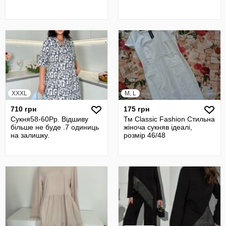
XXXL
M, L
710 грн
175 грн
Сукня58-60Рр. Відшиву
Тм Classic Fashion Стильна
більше не буде .7 одиниць
жіноча сукняв ідеалі,
на залишку.
розмір 46/48