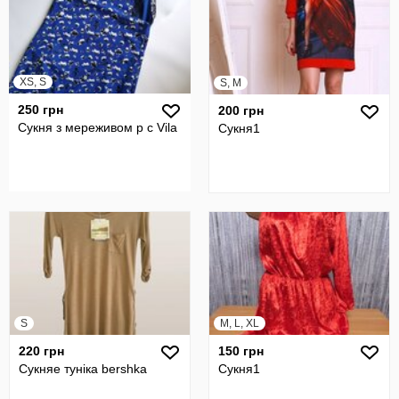
XS, S
S, M
250 грн
200 грн
Сукня з мереживом р с Vila
Сукня1
S
M, L, XL
220 грн
150 грн
Сукняе туніка bershka
Сукня1