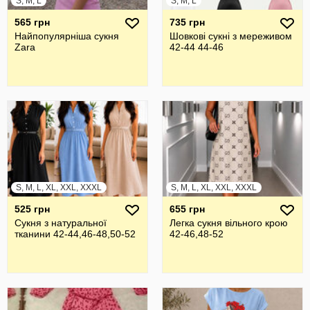
S, M, L
S, M, L
565 грн
735 грн
Найпопулярніша сукня
Шовкові сукні з мереживом
Zara
42-44 44-46
S, M, L, XL, XXL, XXXL
S, M, L, XL, XXL, XXXL
525 грн
655 грн
Сукня з натуральної
Легка сукня вільного крою
тканини 42-44,46-48,50-52
42-46,48-52