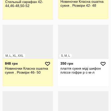
Новиночки Класна ошатна
Стильный сарафан 42-
сукня . Розміри 42- 48
44,46-48,50-52
M, L, XL, XXL
S, M, L
848 грн
350 грн
Новиночки Класна ошатна
плаття сукня міді шифон
сукня . Розміри 46- 50
пліссе гофре р с-м-л