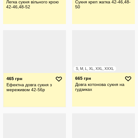
Легка сукня вільного крою
Сукня креп жатка 42-46,48-
42-46,48-52
50
S, M, L, XL, XXL, XXXL
665 грн
465 грн
Довга котонова сукня на
Ефектна довга сукня з
гудзиках
мереживом 42-56р