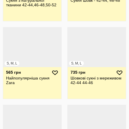
Сукня з натуральної
Сукня Шовк - 42-44, 46-48
тканини 42-44,46-48,50-52
S, M, L
S, M, L
565 грн
735 грн
Найпопулярніша сукня
Шовкові сукні з мереживом
Zara
42-44 44-46