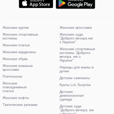
Женские куртки
Женские кроссовки
Женские спортивные
Женские худи
костюмы
"Доброго вечора ми
з України"
Женские платья
Женские спортивные
Женские кардиганы
костюмы "Доброго
вечора, ми з
Женская обувь
України"
Женские кожаные
Наряды для мамы и
кроссовки
дочки
Плитоноски
Детские самокаты
Женские
Куклы LoL Surprise
повседневные
платья
Детская
демисезонная
Женские кофты
одежда
Тактические рюкзаки
Детские худи
"Доброго вечора, ми
з України"