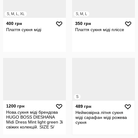
S, M, L, XL
S, M, L
400 грн
350 грн
Плаття сукня міді
Плаття сукня міді пліссе
S
1200 грн
489 грн
Нова.сукня міді брендова
Неймовірна літня сукня
HUGO BOSS DIESHANA
міді сарафан міді рожева
Midi Dress Mint light green Зі
сукня
свіжих колекцій. SIZE S/