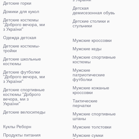
Детские горки
Детская
Домики для кукол
демисезонная обувь
Детские костюмы
Детские столики и
"Доброго вечора, ми
стульчики
з України"
Одежда детская
Мужские кроссовки
Детские костюмы-
Мужские кеды
тройки
Мужские спортивные
Детские школьные
костюмы
костюмы
Мужские
Детские футболки
патриотические
"Доброго вечора, ми
футболки
з України"
Мужские кожаные
Детские спортивные
кроссовки
костюмы "Доброго
вечора, ми з
Тактические
України"
перчатки
Детские велосипеды
Мужские спортивные
штаны
Куклы Реборн
Мужские толстовки
Продукты питания
Мужские сумки