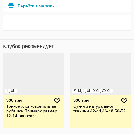
Перейти в магазин
Клубок рекомендует
L, XL
S, M, L, XL, XXL, XXXL
330 грн
530 грн
Тонкое хлопковое платье
Сукня з натуральної
рубашка Примарк размер
тканини 42-44,46-48,50-52
12-14 оверсайз