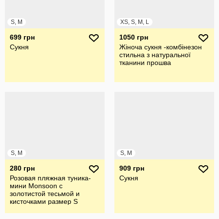
S, M
XS, S, M, L
699 грн
1050 грн
Сукня
Жіноча сукня -комбінезон
стильна з натуральної
тканини прошва
S, M
S, M
280 грн
909 грн
Розовая пляжная туника-
Сукня
мини Monsoon с
золотистой тесьмой и
кисточками размер S