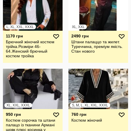
L, XL, XXL, XXXL
XL, XXL
1170 грн
2490 грн
Брючний жiночий костюм
Штани палаццо та жилет.
трiйка.Розмiри 46-
Туреччина, преміум якість.
64.Женский брючный
Стан нового
костюм тройка
XL, XXL, XXXL
S, M, L, XL, XXL, XXXL
950 грн
760 грн
Костюм сорочка та штани
Костюм жіночий
палацо із тканини Армані
шовк плюс косинка у