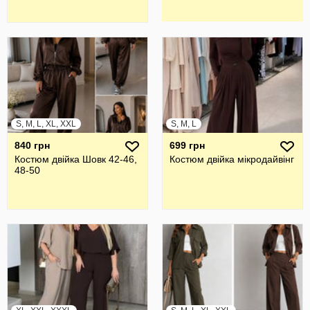
S, M, L, XL, XXL
S, M, L
840 грн
699 грн
Костюм двійка Шовк 42-46,
Костюм двійка мікродайвінг
48-50