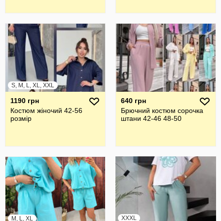
S, M, L, XL, XXL
1190 грн
640 грн
Костюм жіночий 42-56
Брючний костюм сорочка
розмір
штани 42-46 48-50
XXXL
M, L, XL