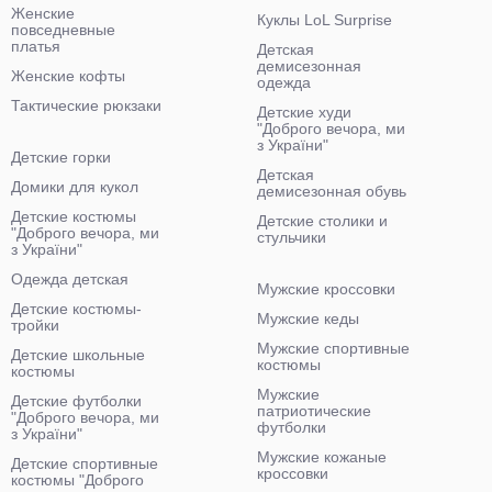
Женские
Куклы LoL Surprise
повседневные
платья
Детская
демисезонная
Женские кофты
одежда
Тактические рюкзаки
Детские худи
"Доброго вечора, ми
з України"
Детские горки
Детская
Домики для кукол
демисезонная обувь
Детские костюмы
Детские столики и
"Доброго вечора, ми
стульчики
з України"
Одежда детская
Мужские кроссовки
Детские костюмы-
Мужские кеды
тройки
Мужские спортивные
Детские школьные
костюмы
костюмы
Мужские
Детские футболки
патриотические
"Доброго вечора, ми
футболки
з України"
Мужские кожаные
Детские спортивные
кроссовки
костюмы "Доброго