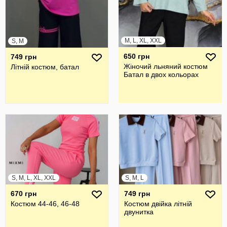
M, L, XL, XXL
S, M
650 грн
749 грн
Жіночий льняний костюм
Літній костюм, батал
Батал в двох кольорах
S, M, L, XL, XXL
S, M, L
670 грн
749 грн
Костюм 44-46, 46-48
Костюм двійка літній
двунитка