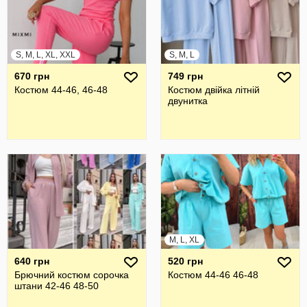
S, M, L, XL, XXL
S, M, L
670 грн
749 грн
Костюм 44-46, 46-48
Костюм двійка літній
двунитка
M, L, XL
640 грн
520 грн
Брючний костюм сорочка
Костюм 44-46 46-48
штани 42-46 48-50