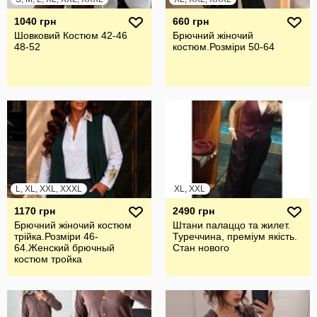
1040 грн
660 грн
Шовковий Костюм 42-46
Брючний жiночий
48-52
костюм.Розмiри 50-64
L, XL, XXL, XXXL
XL, XXL
1170 грн
2490 грн
Брючний жiночий костюм
Штани палаццо та жилет.
трiйка.Розмiри 46-
Туреччина, преміум якість.
64.Женский брючный
Стан нового
костюм тройка