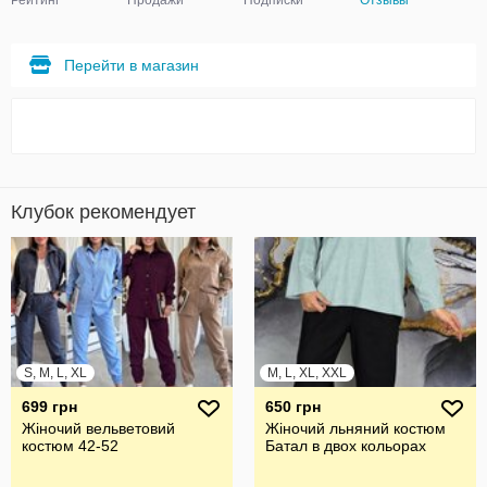
Рейтинг
Продажи
Подписки
Отзывы
Перейти в магазин
Клубок рекомендует
S, M, L, XL
M, L, XL, XXL
699 грн
650 грн
Жіночий вельветовий
Жіночий льняний костюм
костюм 42-52
Батал в двох кольорах