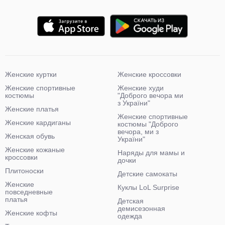
Женские куртки
Женские кроссовки
Женские спортивные
Женские худи
костюмы
"Доброго вечора ми
з України"
Женские платья
Женские спортивные
Женские кардиганы
костюмы "Доброго
вечора, ми з
Женская обувь
України"
Женские кожаные
Наряды для мамы и
кроссовки
дочки
Плитоноски
Детские самокаты
Женские
Куклы LoL Surprise
повседневные
платья
Детская
демисезонная
Женские кофты
одежда