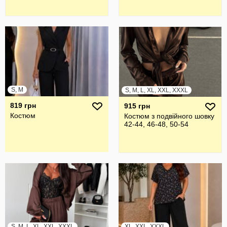
S, M
S, M, L, XL, XXL, XXXL
819 грн
915 грн
Костюм
Костюм з подвійного шовку
42-44, 46-48, 50-54
S, M, L, XL, XXL, XXXL
XL, XXL, XXXL