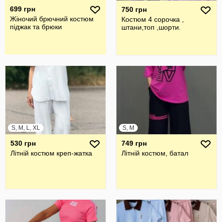
699 грн
750 грн
Жіночий брючний костюм
Костюм 4 сорочка ,
піджак та брюки
штани,топ ,шорти.
S, M, L, XL
S, M
530 грн
749 грн
Літній костюм креп-жатка
Літній костюм, батал