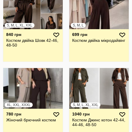
S, M, L, XL, XXL
S, M, L
840 грн
699 грн
Костюм двійка Шовк 42-46,
Костюм двійка мікродайвінг
48-50
XL, XXL, XXXL
S, M, L, XL, XXL
780 грн
1040 грн
Жiночий брючний костюм
Костюм Джинс котон 42-44,
44-46, 48-50