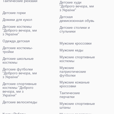
Тактические рюкзаки
Детские худи
"Доброго вечора, ми
з України"
Детские горки
Детская
Домики для кукол
демисезонная обувь
Детские костюмы
Детские столики и
"Доброго вечора, ми
стульчики
з України"
Одежда детская
Мужские кроссовки
Детские костюмы-
Мужские кеды
тройки
Мужские спортивные
Детские школьные
костюмы
костюмы
Мужские
Детские футболки
патриотические
"Доброго вечора, ми
футболки
з України"
Мужские кожаные
Детские спортивные
кроссовки
костюмы "Доброго
вечора, ми з
Тактические
України"
перчатки
Детские велосипеды
Мужские спортивные
штаны