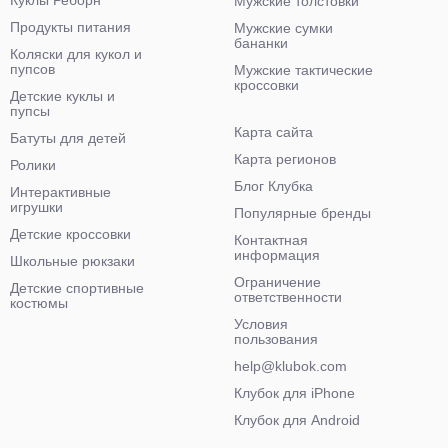
Куклы Реборн
Мужские толстовки
Продукты питания
Мужские сумки
бананки
Коляски для кукол и
пупсов
Мужские тактические
кроссовки
Детские куклы и
пупсы
Карта сайта
Батуты для детей
Карта регионов
Ролики
Блог Клубка
Интерактивные
игрушки
Популярные бренды
Детские кроссовки
Контактная
информация
Школьные рюкзаки
Ограничение
Детские спортивные
ответственности
костюмы
Условия
пользования
help@klubok.com
Клубок для iPhone
Клубок для Android