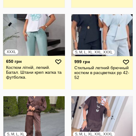
XXXL
S, M, L, XL, XXL, XXXL
650 грн
999 грн
Костюм літній, легкий.
Стильный летний брючный
Батал. Штани креп жатка та
костюм в расцветках рр 42-
футболка.
52
S, M, L, XL
S, M, L, XL, XXL, XXXL