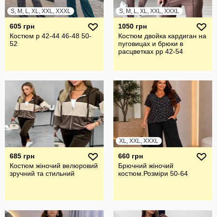
S, M, L, XL, XXL, XXXL
S, M, L, XL, XXL, XXXL
605 грн
1050 грн
Костюм р 42-44 46-48 50-
Костюм двойка кардиган на
52
пуговицах и брюки в
расцветках рр 42-54
XL, XXL, XXXL
685 грн
660 грн
Костюм жіночий велюровий
Брючний жiночий
зручний та стильний
костюм.Розмiри 50-64