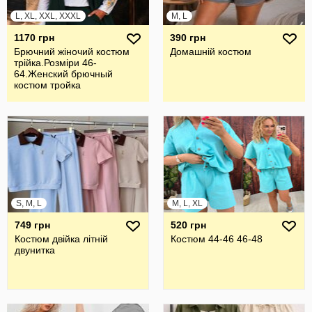
L, XL, XXL, XXXL
M, L
1170 грн
390 грн
Брючний жiночий костюм
Домашній костюм
трiйка.Розмiри 46-
64.Женский брючный
костюм тройка
S, M, L
M, L, XL
749 грн
520 грн
Костюм двійка літній
Костюм 44-46 46-48
двунитка