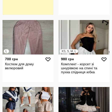
L
XS, S, M, L
700 грн
980 грн
Костюм для дому
Комплект - корсет зі
велюровий
шнурівкою на спині та
пухка спідниця юбка