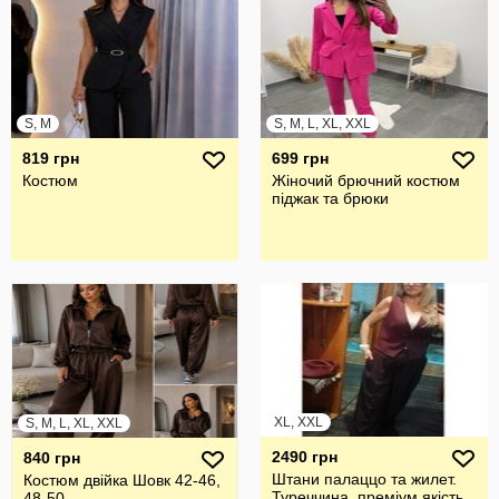
S, M
S, M, L, XL, XXL
819 грн
699 грн
Костюм
Жіночий брючний костюм
піджак та брюки
XL, XXL
S, M, L, XL, XXL
2490 грн
840 грн
Штани палаццо та жилет.
Костюм двійка Шовк 42-46,
Туреччина, преміум якість.
48-50