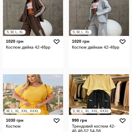
S, M, L, XL
S, M, L, XL
1020 грн
1020 грн
Костюм двійка 42-48рр
Костюм двійкам 42-48рр
M, L, XL, XXL, XXXL
S, M, L, XL, XXL, XXXL
1030 грн
990 грн
Костюм
Трендовий костюм 42-
46,48-52,54-58