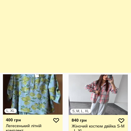
L, XL
S, M, L, XL
400 грн
840 грн
Легесенький літній
Жіночий костюм двійка S-M
комплект
, L-XL