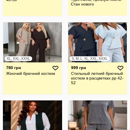
Стан нового
XL, XXL, XXXL
S, M, L, XL, XXL, XXXL
780 грн
999 грн
Жiночий брючний костюм
Стильный летний брючный
костюм в расцветках рр 42-
52