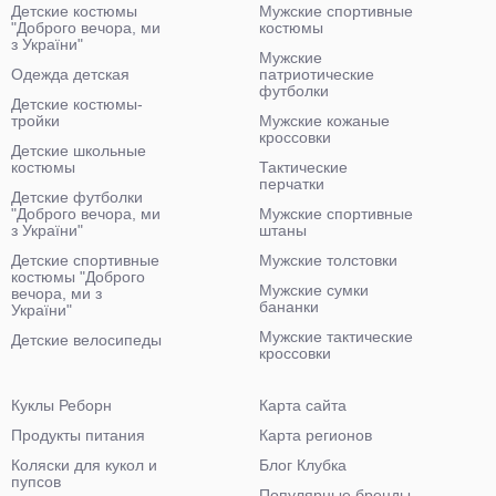
Детские костюмы
Мужские спортивные
"Доброго вечора, ми
костюмы
з України"
Мужские
Одежда детская
патриотические
футболки
Детские костюмы-
тройки
Мужские кожаные
кроссовки
Детские школьные
костюмы
Тактические
перчатки
Детские футболки
"Доброго вечора, ми
Мужские спортивные
з України"
штаны
Детские спортивные
Мужские толстовки
костюмы "Доброго
Мужские сумки
вечора, ми з
бананки
України"
Мужские тактические
Детские велосипеды
кроссовки
Куклы Реборн
Карта сайта
Продукты питания
Карта регионов
Коляски для кукол и
Блог Клубка
пупсов
Популярные бренды