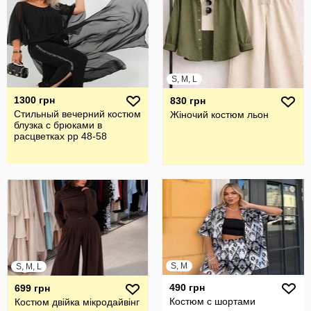
S, M, L
1300 грн
830 грн
Стильный вечерний костюм
Жіночий костюм льон
блузка с брюками в
расцветках рр 48-58
S, M
S, M, L
490 грн
699 грн
Костюм с шортами
Костюм двійка мікродайвінг