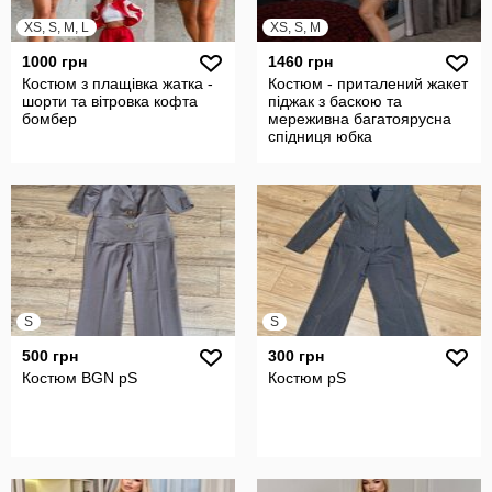
XS, S, M, L
XS, S, M
1000 грн
1460 грн
Костюм з плащівка жатка -
Костюм - приталений жакет
шорти та вітровка кофта
піджак з баскою та
бомбер
мереживна багатоярусна
спідниця юбка
S
S
500 грн
300 грн
Костюм BGN pS
Костюм рS