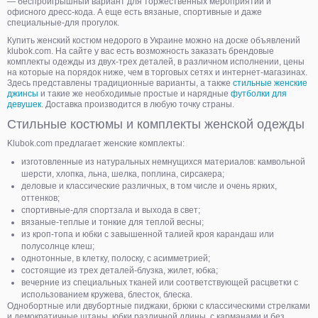
— беспроигрышный вариант для торжественных мероприятий и
офисного дресс-кода. А еще есть вязаные, спортивные и даже
специальные-для прогулок.
Купить женский костюм недорого в Украине можно на доске объявлений
klubok.com. На сайте у вас есть возможность заказать брендовые
комплекты одежды из двух-трех деталей, в различном исполнении, цены
на которые на порядок ниже, чем в торговых сетях и интернет-магазинах.
Здесь представлены традиционные варианты, а также
стильные женские
джинсы
и такие же необходимые простые и нарядные
футболки для
девушек
. Доставка производится в любую точку страны.
Стильные костюмы и комплекты женской одежды
Klubok.com предлагает женские комплекты:
изготовленные из натуральных немнущихся материалов: камвольной
шерсти, хлопка, льна, шелка, поплина, сирсакера;
деловые и классические различных, в том числе и очень ярких,
оттенков;
спортивные-для спортзала и выхода в свет;
вязаные-теплые и тонкие для теплой весны;
из кроп-топа и юбки с завышенной талией кроя карандаш или
полусолнце клеш;
однотонные, в клетку, полоску, с асимметрией;
состоящие из трех деталей-блузка, жилет, юбка;
вечерние из специальных тканей или соответствующей расцветки с
использованием кружева, блесток, блеска.
Однобортные или двубортные пиджаки, брюки с классическими стрелками
и демократичные штаны, юбки различной длины, с карманами и без,