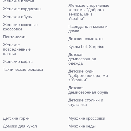
Женские платья
Женские спортивные
Женские кардиганы
костюмы "Доброго
вечора, ми з
Женская обувь
України"
Женские кожаные
Наряды для мамы и
кроссовки
дочки
Плитоноски
Детские самокаты
Женские
Куклы LoL Surprise
повседневные
платья
Детская
демисезонная
Женские кофты
одежда
Тактические рюкзаки
Детские худи
"Доброго вечора, ми
з України"
Детская
демисезонная обувь
Детские столики и
стульчики
Детские горки
Мужские кроссовки
Домики для кукол
Мужские кеды