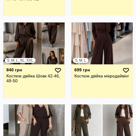
S, M, L, XL, XXL
S, M, L
840 грн
699 грн
Костюм двійка Шовк 42-46,
Костюм двійка мікродайвінг
48-50