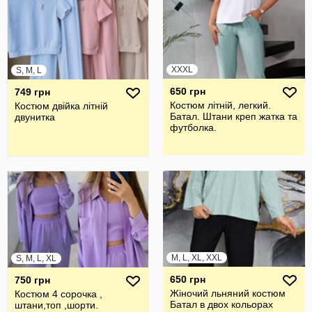
XXXL
S, M, L
650 грн
749 грн
Костюм літній, легкий.
Костюм двійка літній
Батал. Штани креп жатка та
двунитка
футболка.
M, L, XL, XXL
S, M, L, XL
650 грн
750 грн
Жіночий льняний костюм
Костюм 4 сорочка ,
Батал в двох кольорах
штани,топ ,шорти.