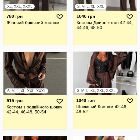
XL, XXL, XXXL
S, M, L, XL, XXL
780 грн
1040 грн
Жiночий брючний костюм
Костюм Джинс котон 42-44,
44-46, 48-50
S, M, L, XL, XXL, XXXL
S, M, L, XL, XXL, XXXL
1040 грн
915 грн
Шовковий Костюм 42-46
Костюм з подвійного шовку
48-52
42-44, 46-48, 50-54