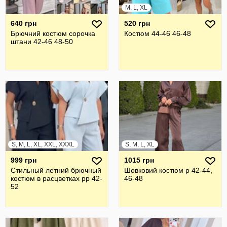
M, L, XL
640 грн
520 грн
Брючний костюм сорочка
Костюм 44-46 46-48
штани 42-46 48-50
S, M, L, XL, XXL, XXXL
S, M, L, XL
999 грн
1015 грн
Стильный летний брючный
Шовковий костюм р 42-44,
костюм в расцветках рр 42-
46-48
52