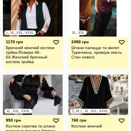
L, XL, XXL, XXXL
XL, XXL
1170 грн
2490 грн
Брючний жiночий костюм
Штани палаццо та жилет.
трiйка.Розмiри 46-
Туреччина, преміум якість.
64.Женский брючный
Стан нового
костюм тройка
XL, XXL, XXXL
S, M, L, XL, XXL, XXXL
950 грн
760 грн
Костюм сорочка та штани
Костюм жіночий
палацо із тканини Армані