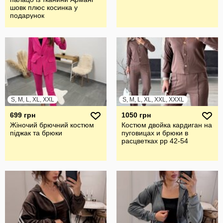
шовк плюс косинка у
подарунок
S, M, L, XL, XXL
S, M, L, XL, XXL, XXXL
699 грн
1050 грн
Жіночий брючний костюм
Костюм двойка кардиган на
піджак та брюки
пуговицах и брюки в
расцветках рр 42-54