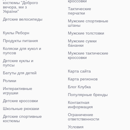
кроссовки
костюмы "Доброго
вечора, ми з
Тактические
України"
перчатки
Детские велосипеды
Мужские спортивные
штаны
Куклы Реборн
Мужские толстовки
Продукты питания
Мужские сумки
бананки
Коляски для кукол и
пупсов
Мужские тактические
кроссовки
Детские куклы и
пупсы
Карта сайта
Батуты для детей
Карта регионов
Ролики
Блог Клубка
Интерактивные
игрушки
Популярные бренды
Детские кроссовки
Контактная
информация
Школьные рюкзаки
Ограничение
Детские спортивные
ответственности
костюмы
Условия