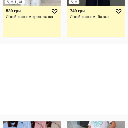
S, M, L, XL
S, M
530 грн
749 грн
Літній костюм креп-жатка
Літній костюм, батал