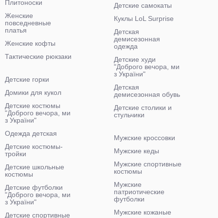
Плитоноски
Детские самокаты
Женские
Куклы LoL Surprise
повседневные
платья
Детская
демисезонная
Женские кофты
одежда
Тактические рюкзаки
Детские худи
"Доброго вечора, ми
з України"
Детские горки
Детская
Домики для кукол
демисезонная обувь
Детские костюмы
Детские столики и
"Доброго вечора, ми
стульчики
з України"
Одежда детская
Мужские кроссовки
Детские костюмы-
Мужские кеды
тройки
Мужские спортивные
Детские школьные
костюмы
костюмы
Мужские
Детские футболки
патриотические
"Доброго вечора, ми
футболки
з України"
Мужские кожаные
Детские спортивные