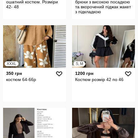
ошатний костюм. Розміри
брюки з високою посадкою
42- 48
та вкорочений піджак жакет
з підкладкою
XXXL
S, M
350 грн
1200 грн
костюм 64-66р
Костюм розмір 42 по 46