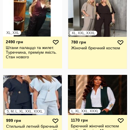
XL, XXL
XL, XXL, XXXL
2490 грн
780 грн
Штани палаццо та жилет.
Жiночий брючний костюм
Туреччина, преміум якість.
Стан нового
L, XL, XXL, XXXL
S, M, L, XL, XXL, XXXL
1170 грн
999 грн
Брючний жiночий костюм
Стильный летний брючный