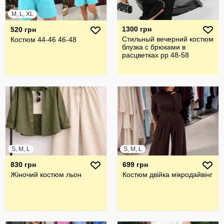
M, L, XL
1300 грн
520 грн
Стильный вечерний костюм
Костюм 44-46 46-48
блузка с брюками в
расцветках рр 48-58
S, M, L
S, M, L
830 грн
699 грн
Жіночий костюм льон
Костюм двійка мікродайвінг