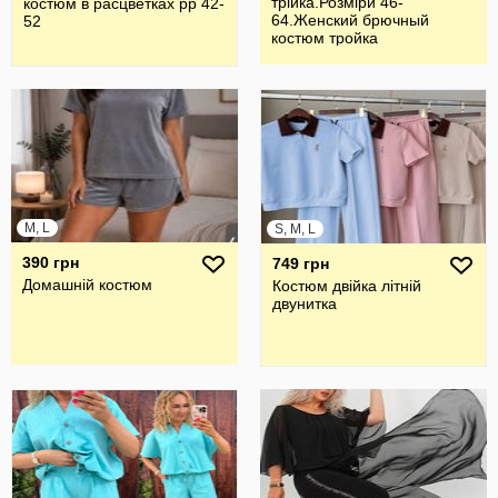
трiйка.Розмiри 46-
костюм в расцветках рр 42-
64.Женский брючный
52
костюм тройка
M, L
S, M, L
390 грн
749 грн
Домашній костюм
Костюм двійка літній
двунитка