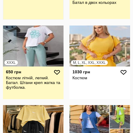
Батал в двох кольорах
XXXL
M, L, XL, XXL, XXXL
650 грн
1030 грн
Костюм літній, легкий.
Костюм
Батал. Штани креп жатка та
футболка.