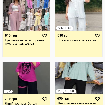
S, M, L, XL
640 грн
530 грн
Брючний костюм сорочка
Літній костюм креп-жатка
штани 42-46 48-50
M, L, XL, XXL
S, M
650 грн
749 грн
Жіночий льняний костюм
Літній костюм, батал