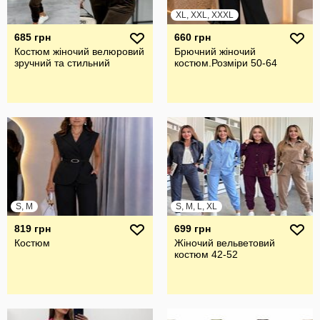
XL, XXL, XXXL
685 грн
660 грн
Костюм жіночий велюровий
Брючний жiночий
зручний та стильний
костюм.Розмiри 50-64
S, M
S, M, L, XL
819 грн
699 грн
Костюм
Жіночий вельветовий
костюм 42-52