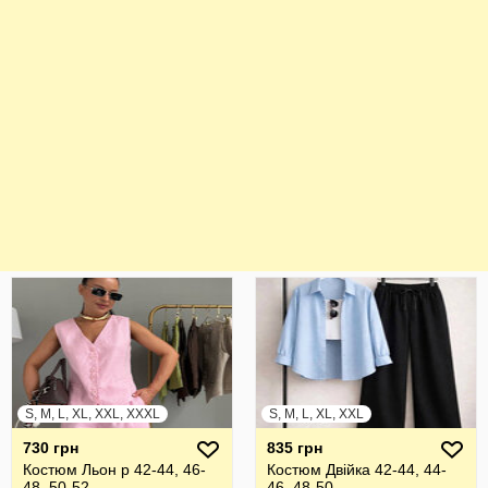
S, M, L, XL, XXL, XXXL
S, M, L, XL, XXL
730 грн
835 грн
Костюм Льон р 42-44, 46-
Костюм Двійка 42-44, 44-
48, 50-52
46, 48-50