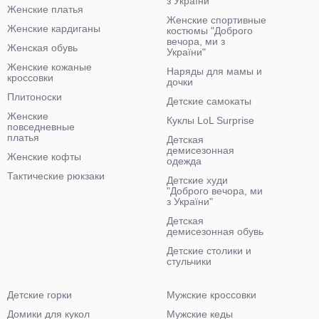
з України"
Женские платья
Женские спортивные
Женские кардиганы
костюмы "Доброго
вечора, ми з
Женская обувь
України"
Женские кожаные
Наряды для мамы и
кроссовки
дочки
Плитоноски
Детские самокаты
Женские
Куклы LoL Surprise
повседневные
платья
Детская
демисезонная
Женские кофты
одежда
Тактические рюкзаки
Детские худи
"Доброго вечора, ми
з України"
Детская
демисезонная обувь
Детские столики и
стульчики
Детские горки
Мужские кроссовки
Домики для кукол
Мужские кеды