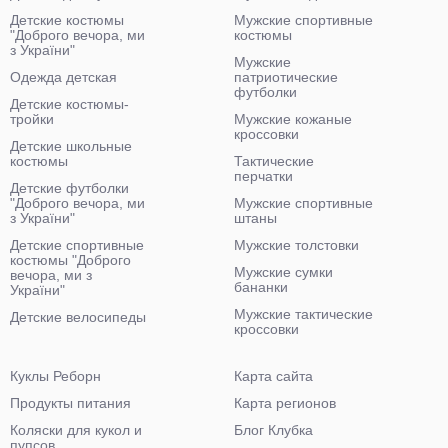
Детские костюмы
Мужские спортивные
"Доброго вечора, ми
костюмы
з України"
Мужские
Одежда детская
патриотические
футболки
Детские костюмы-
тройки
Мужские кожаные
кроссовки
Детские школьные
костюмы
Тактические
перчатки
Детские футболки
"Доброго вечора, ми
Мужские спортивные
з України"
штаны
Детские спортивные
Мужские толстовки
костюмы "Доброго
Мужские сумки
вечора, ми з
бананки
України"
Мужские тактические
Детские велосипеды
кроссовки
Куклы Реборн
Карта сайта
Продукты питания
Карта регионов
Коляски для кукол и
Блог Клубка
пупсов