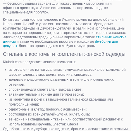
— беспроигрышный вариант для торжественных мероприятий и
офисного дресс-кода. А еще есть вязаные, спортивные и даже
специальные-для прогулок.
Купить женский костюм недорого в Украине можно на доске объявлений
klubok.com. На сайте у вас есть возможность заказать брендовые
комплекты одежды из двух-трех деталей, в различном исполнении, цены
на которые на порядок ниже, чем в торговых сетях и интернет-магазинах.
Здесь представлены традиционные варианты, а также
стильные женские
джинсы
и такие же необходимые простые и нарядные
футболки для
девушек
. Доставка производится в любую точку страны.
Стильные костюмы и комплекты женской одежды
Klubok.com предлагает женские комплекты:
изготовленные из натуральных немнущихся материалов: камвольной
шерсти, хлопка, льна, шелка, поплина, сирсакера;
деловые и классические различных, в том числе и очень ярких,
оттенков;
спортивные-для спортзала и выхода в свет;
вязаные-теплые и тонкие для теплой весны;
из кроп-топа и юбки с завышенной талией кроя карандаш или
полусолнце клеш;
однотонные, в клетку, полоску, с асимметрией;
состоящие из трех деталей-блузка, жилет, юбка;
вечерние из специальных тканей или соответствующей расцветки с
использованием кружева, блесток, блеска.
Однобортные или двубортные пиджаки, брюки с классическими стрелками