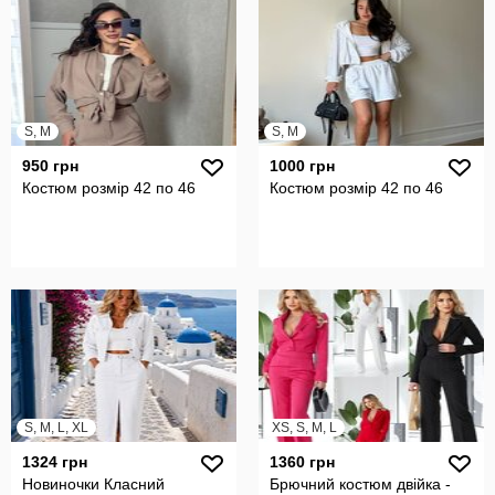
S, M
S, M
950 грн
1000 грн
Костюм розмір 42 по 46
Костюм розмір 42 по 46
S, M, L, XL
XS, S, M, L
1324 грн
1360 грн
Новиночки Класний
Брючний костюм двійка -