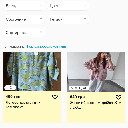
Бренд
Цвет
Состояние
Регион
Сортировка
Топ-магазины.
Рекламировать магазин
L, XL
S, M, L, XL
400 грн
840 грн
Легесенький літній
Жіночий костюм двійка S-M
комплект
, L-XL