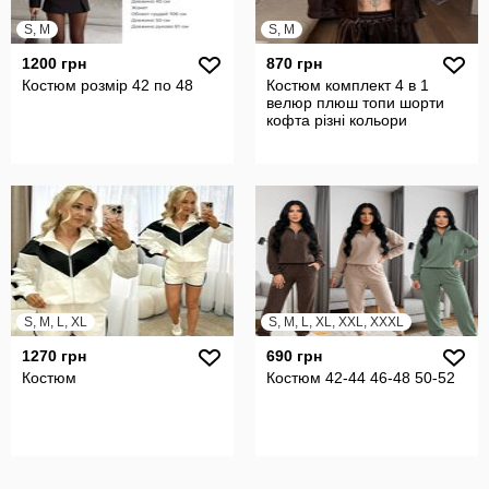
S, M
S, M
1200 грн
870 грн
Костюм розмір 42 по 48
Костюм комплект 4 в 1
велюр плюш топи шорти
кофта різні кольори
S, M, L, XL
S, M, L, XL, XXL, XXXL
1270 грн
690 грн
Костюм
Костюм 42-44 46-48 50-52