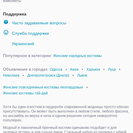
комплекты
Поддержка
Часто задаваемые вопросы
Служба поддержки
Украинский
Популярное в категории:
Женские нарядные костюмы
Объявления в городах:
Одесса
•
Киев
•
Харьков
•
Луцк
•
Николаев
•
Днепропетровск (Днепр)
•
Львов
Женские повседневные костюмы леопардовые
•
Женские костюмы тай-дай
Хотя бы один в костюм в гардеробе современной модницы просто обязан
присутствовать. Он может быть выполнен в любом стиле, любого фасона,
но ансамбль из верха и низа в одном решении сегодня невероятно
популярен.
Модный и лаконичный брючный костюм одинаково подойдет и для
деловых встреч, и для casual луков. Стильный набор из пиджака с юбкой