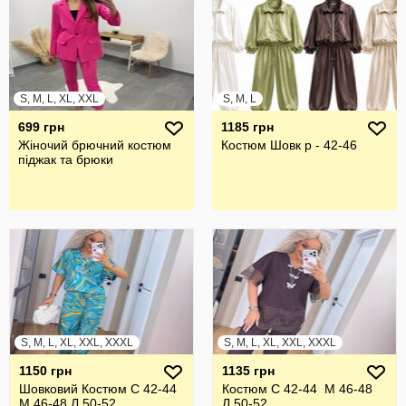
S, M, L, XL, XXL
S, M, L
699 грн
1185 грн
Жіночий брючний костюм
Костюм Шовк р - 42-46
піджак та брюки
S, M, L, XL, XXL, XXXL
S, M, L, XL, XXL, XXXL
1150 грн
1135 грн
Шовковий Костюм С 42-44
Костюм С 42-44 М 46-48
М 46-48 Л 50-52
Л 50-52