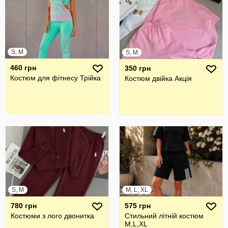
S, M
S, M
460 грн
350 грн
Костюм для фітнесу Трійка
Костюм двійка Акція
S, M
M, L, XL
780 грн
575 грн
Костюми з лого двонитка
Стильний літній костюм
M,L,XL