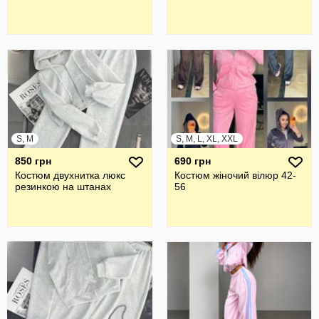
S, M
S, M, L, XL, XXL
850 грн
690 грн
Костюм двухнитка люкс
Костюм жіночий вілюр 42-
резинкою на штанах
56