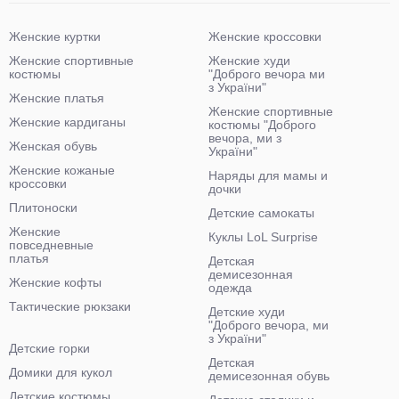
Женские куртки
Женские кроссовки
Женские спортивные
Женские худи
костюмы
"Доброго вечора ми
з України"
Женские платья
Женские спортивные
Женские кардиганы
костюмы "Доброго
вечора, ми з
Женская обувь
України"
Женские кожаные
Наряды для мамы и
кроссовки
дочки
Плитоноски
Детские самокаты
Женские
Куклы LoL Surprise
повседневные
платья
Детская
демисезонная
Женские кофты
одежда
Тактические рюкзаки
Детские худи
"Доброго вечора, ми
з України"
Детские горки
Детская
Домики для кукол
демисезонная обувь
Детские костюмы