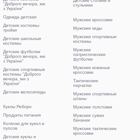
Детские столики и
"Доброго вечора, ми
стульчики
з України"
Одежда детская
Мужские кроссовки
Детские костюмы-
Мужские кеды
тройки
Мужские спортивные
Детские школьные
костюмы
костюмы
Мужские
Детские футболки
патриотические
"Доброго вечора, ми
футболки
з України"
Мужские кожаные
Детские спортивные
кроссовки
костюмы "Доброго
вечора, ми з
Тактические
України"
перчатки
Детские велосипеды
Мужские спортивные
штаны
Куклы Реборн
Мужские толстовки
Продукты питания
Мужские сумки
бананки
Коляски для кукол и
пупсов
Мужские тактические
кроссовки
Детские куклы и