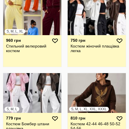
S, M, L, XL
960 грн
750 грн
Стильний велюровий
Костюм жіночий плащівка
костюм
легка
S, M, L
S, M, L, XL, XXL, XXXL
779 грн
810 грн
Костюм Бомбер штани
Костюм 42-44 46-48 50-52
плащівка
54-56