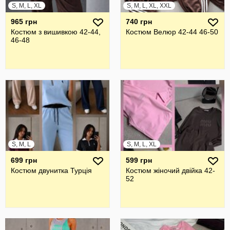
S, M, L, XL
S, M, L, XL, XXL
965 грн
740 грн
Костюм з вишивкою 42-44,
Костюм Велюр 42-44 46-50
46-48
S, M, L
S, M, L, XL
699 грн
599 грн
Костюм двунитка Турція
Костюм жіночий двійка 42-
52