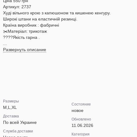
Ціна 550 грн
Артикул: 2737
Худі вільного крою з капюшоном та кишенею кенгуру.
Широкі штани на еластичній резинці.
Країна виробник : фабричні
✂️Матеріал: трикотаж
????Якість гарна .
...
Развернуть описание
Размеры
Состояние
M,L,XL
новое
Доставка
Обновлено
По всей Украине
11.06.2026
Служба доставки
Категория