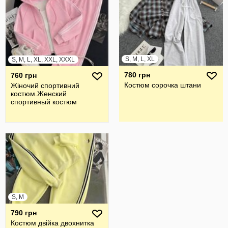
S, M, L, XL
S, M, L, XL, XXL, XXXL
780 грн
760 грн
Костюм сорочка штани
Жiночий спортивний
костюм.Женский
спортивный костюм
S, M
790 грн
Костюм двійка двохнитка